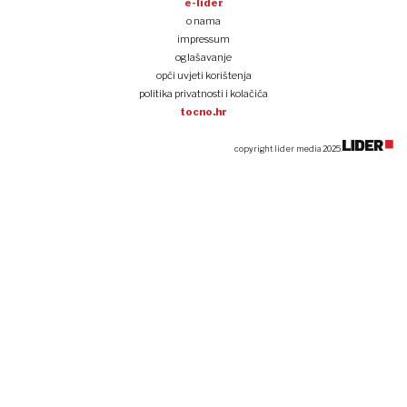
e-lider
o nama
impressum
oglašavanje
opći uvjeti korištenja
politika privatnosti i kolačića
tocno.hr
copyright lider media 2025.