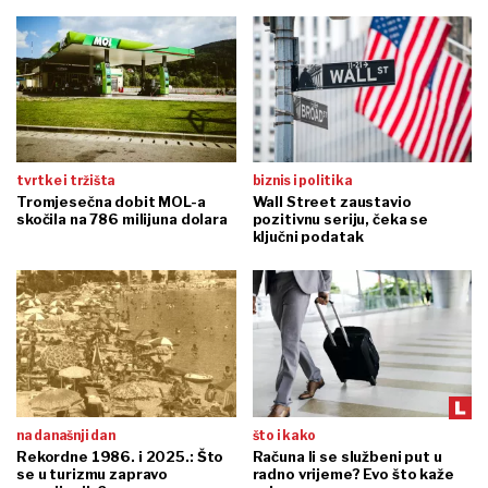
tvrtke i tržišta
biznis i politika
Tromjesečna dobit MOL-a
Wall Street zaustavio
skočila na 786 milijuna dolara
pozitivnu seriju, čeka se
ključni podatak
na današnji dan
što i kako
Rekordne 1986. i 2025.: Što
Računa li se službeni put u
se u turizmu zapravo
radno vrijeme? Evo što kaže