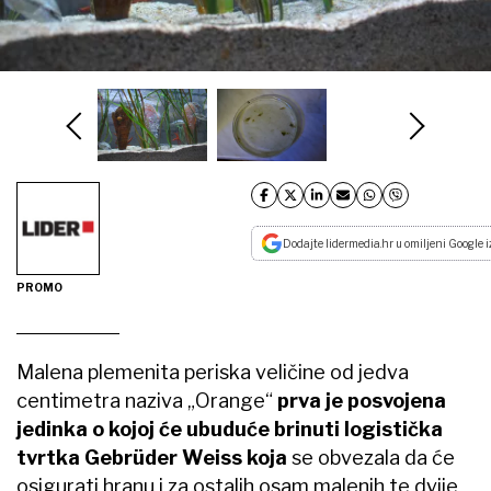
Dodajte lidermedia.hr u omiljeni Google i
PROMO
Malena plemenita periska veličine od jedva
centimetra naziva „Orange“
prva je posvojena
jedinka o kojoj će ubuduće brinuti logistička
tvrtka Gebr
üder Weiss koja
se obvezala da će
osigurati hranu i za ostalih osam malenih te dvije