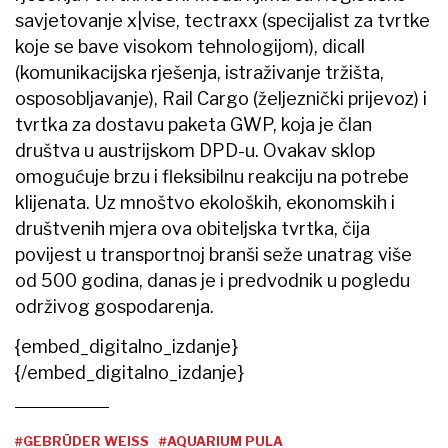
savjetovanje x|vise, tectraxx (specijalist za tvrtke
koje se bave visokom tehnologijom), dicall
(komunikacijska rješenja, istraživanje tržišta,
osposobljavanje), Rail Cargo (željeznički prijevoz) i
tvrtka za dostavu paketa GWP, koja je član
društva u austrijskom DPD-u. Ovakav sklop
omogućuje brzu i fleksibilnu reakciju na potrebe
klijenata. Uz mnoštvo ekoloških, ekonomskih i
društvenih mjera ova obiteljska tvrtka, čija
povijest u transportnoj branši seže unatrag više
od 500 godina, danas je i predvodnik u pogledu
održivog gospodarenja.
{embed_digitalno_izdanje}
{/embed_digitalno_izdanje}
#GEBRÜDER WEISS
#AQUARIUM PULA