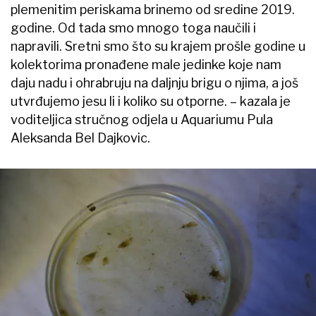
plemenitim periskama brinemo od sredine 2019.
godine. Od tada smo mnogo toga naučili i
napravili. Sretni smo što su krajem prošle godine u
kolektorima pronađene male jedinke koje nam
daju nadu i ohrabruju na daljnju brigu o njima, a još
utvrđujemo jesu li i koliko su otporne. – kazala je
voditeljica stručnog odjela u Aquariumu Pula
Aleksanda Bel Dajkovic.