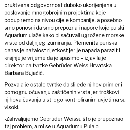
društvena odgovornost duboko ukorijenjena u
poslovanje mnogobrojnim projektima koje
podupiremo na nivou cijele kompanije, a posebno
smo ponosni da smo prepoznali napore koje pulski
Aquarium ulaže kako bi sačuvali ugrožene morske
vrste od daljnjeg izumiranja. Plemenita periska
danas je nažalost rijetkost jer je napada parazit i
krajnje je vrijeme da je spasimo – izjavila je
direktorica tvrtke Gebrüder Weiss Hrvatska
Barbara Bujačić.
Pozvala je ostale tvrtke da slijede njihov primjer i
pomognu očuvanju zaštićenih vrsta jer troškovi
njihova čuvanja u strogo kontroliranim uvjetima su
visoki.
-Zahvaljujemo Gebrüder Weissu što je prepoznao
taj problem, a mi se u Aquariumu Pula o