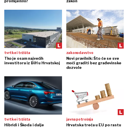
promijenilo?
zakon
tvrtke i tržišta
zakonodavstvo
Tko je osam najvećih
Novi pravilnik: Što će se sve
investitora iz BiH u Hrvatskoj
moći graditi bez građevinske
dozvole
tvrtke i tržišta
javna potrošnja
Hibridi i Škoda i dalje
Hrvatska treća u EU po rastu