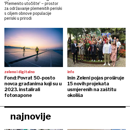
'Plemenito utočište' – prostor
za održavanje plemenitih periski
s ciljem obnove populacije
periski u prirodi
zeleno i digitalno
info
Fond: Povrat 50-posto
Inin Zeleni pojas proširuje
novca građanima koji su u
15 novih projekata
2023. instalirali
usmjerenih na zaštitu
fotonapone
okoliša
najnovije