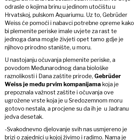
odrasle o kojima brinu u jedinom utočištu u
Hrvatskoj, pulskom Aquariumu. Uz to, Gebrüder
Weiss će pomoći i nabavci potrebne opreme kako
bi plemenite periske imale uvjete za rast te
jednoga dana mogle živjeti opet tamo gdje je
njihovo prirodno stanište, u moru.
U nastojanju očuvanja plemenite periske, a
povodom Međunarodnog dana biološke
raznolikosti i Dana zaštite prirode,
Gebr
üder
Weiss je među prvim kompanijama
koja je
prepoznala važnost zaštite i očuvanja ove
ugrožene vrste koja je u Sredozemnom moru
gotovo nestala, a procjene su da ih je u Jadranu
jedva desetak.
-Svakodnevno djelovanje svih nas usmjereno je
brizi o zajednici u kojoj živimo i radimo. Nama je