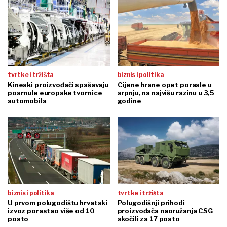
tvrtke i tržišta
biznis i politika
Kineski proizvođači spašavaju
Cijene hrane opet porasle u
posrnule europske tvornice
srpnju, na najvišu razinu u 3,5
automobila
godine
biznis i politika
tvrtke i tržišta
U prvom polugodištu hrvatski
Polugodišnji prihodi
izvoz porastao više od 10
proizvođača naoružanja CSG
posto
skočili za 17 posto