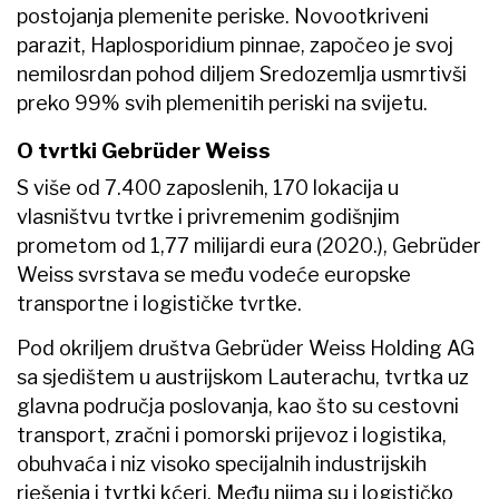
postojanja plemenite periske. Novootkriveni
parazit, Haplosporidium pinnae, započeo je svoj
nemilosrdan pohod diljem Sredozemlja usmrtivši
preko 99% svih plemenitih periski na svijetu.
O tvrtki Gebrüder Weiss
S više od 7.400 zaposlenih, 170 lokacija u
vlasništvu tvrtke i privremenim godišnjim
prometom od 1,77 milijardi eura (2020.), Gebrüder
Weiss svrstava se među vodeće europske
transportne i logističke tvrtke.
Pod okriljem društva Gebrüder Weiss Holding AG
sa sjedištem u austrijskom Lauterachu, tvrtka uz
glavna područja poslovanja, kao što su cestovni
transport, zračni i pomorski prijevoz i logistika,
obuhvaća i niz visoko specijalnih industrijskih
rješenja i tvrtki kćeri. Među njima su i logističko