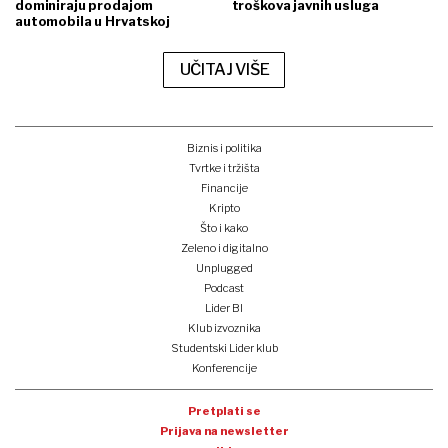
dominiraju prodajom
troškova javnih usluga
automobila u Hrvatskoj
UČITAJ VIŠE
Biznis i politika
Tvrtke i tržišta
Financije
Kripto
Što i kako
Zeleno i digitalno
Unplugged
Podcast
Lider BI
Klub izvoznika
Studentski Lider klub
Konferencije
Pretplati se
Prijava na newsletter