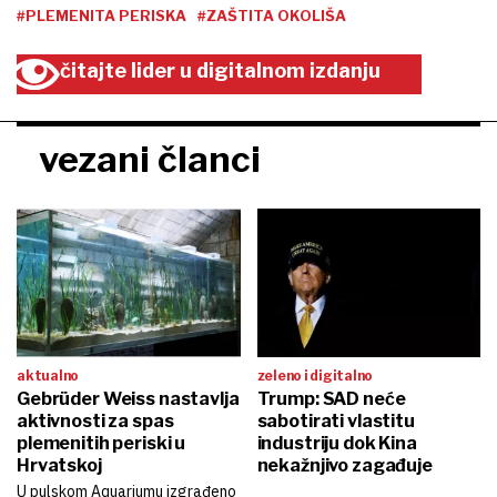
#PLEMENITA PERISKA
#ZAŠTITA OKOLIŠA
čitajte lider u digitalnom izdanju
vezani članci
aktualno
zeleno i digitalno
Gebrüder Weiss nastavlja
Trump: SAD neće
aktivnosti za spas
sabotirati vlastitu
plemenitih periski u
industriju dok Kina
Hrvatskoj
nekažnjivo zagađuje
U pulskom Aquariumu izgrađeno