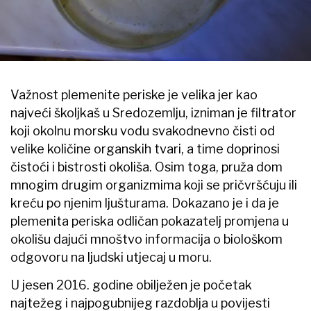
Važnost plemenite periske je velika jer kao
najveći školjkaš u Sredozemlju, izniman je filtrator
koji okolnu morsku vodu svakodnevno čisti od
velike količine organskih tvari, a time doprinosi
čistoći i bistrosti okoliša. Osim toga, pruža dom
mnogim drugim organizmima koji se pričvršćuju ili
kreću po njenim ljušturama. Dokazano je i da je
plemenita periska odličan pokazatelj promjena u
okolišu dajući mnoštvo informacija o biološkom
odgovoru na ljudski utjecaj u moru.
U jesen 2016. godine obilježen je početak
najtežeg i najpogubnijeg razdoblja u povijesti