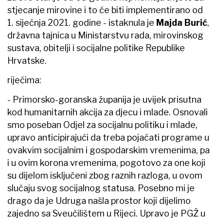
stjecanje mirovine i to će biti implementirano od
1. siječnja 2021. godine
-
istaknula je
Majda Burić
,
državna tajnica u Ministarstvu rada, mirovinskog
sustava, obitelji i socijalne politike Republike
Hrvatske.
riječima:
-
Primorsko-goranska županija je uvijek prisutna
kod humanitarnih akcija za djecu i mlade. Osnovali
smo poseban Odjel za socijalnu politiku i mlade,
upravo anticipirajući da treba pojačati programe u
ovakvim socijalnim i gospodarskim vremenima, pa
i u ovim korona vremenima, pogotovo za one koji
su dijelom isključeni zbog raznih razloga, u ovom
slučaju svog socijalnog statusa. Posebno mi je
drago da je Udruga našla prostor koji dijelimo
zajedno sa Sveučilištem u Rijeci. Upravo je PGŽ u