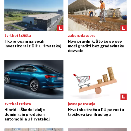
tvrtke i tržišta
zakonodavstvo
Tko je osam najvećih
Novi pravilnik: Što će se sve
investitora iz BiH u Hrvatskoj
moći graditi bez građevinske
dozvole
tvrtke i tržišta
javna potrošnja
Hibridi i Škoda i dalje
Hrvatska treća u EU po rastu
dominiraju prodajom
troškova javnih usluga
automobila u Hrvatskoj