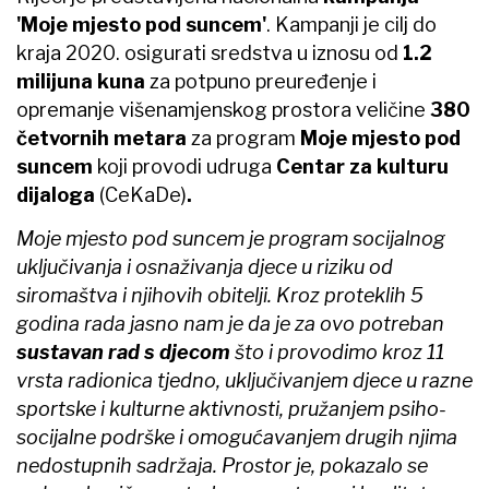
'Moje mjesto pod suncem'
. Kampanji je cilj do
kraja 2020. osigurati sredstva u iznosu od
1.2
milijuna kuna
za potpuno preuređenje i
opremanje višenamjenskog prostora veličine
380
četvornih metara
za program
Moje mjesto pod
suncem
koji provodi udruga
Centar za kulturu
dijaloga
(CeKaDe)
.
Moje mjesto pod suncem je program socijalnog
uključivanja i osnaživanja djece u riziku od
siromaštva i njihovih obitelji. Kroz proteklih 5
godina rada jasno nam je da je za ovo potreban
sustavan rad s djecom
što i provodimo kroz 11
vrsta radionica tjedno, uključivanjem djece u razne
sportske i kulturne aktivnosti, pružanjem psiho-
socijalne podrške i omogućavanjem drugih njima
nedostupnih sadržaja. Prostor je, pokazalo se