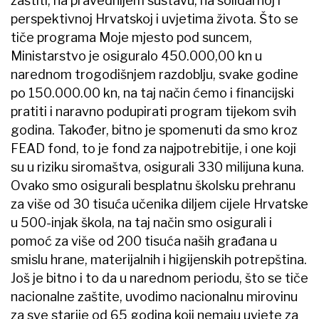
zaštiti, na pravednijem sustavu, na solidarnoj i
perspektivnoj Hrvatskoj i uvjetima života. Što se
tiče programa Moje mjesto pod suncem,
Ministarstvo je osiguralo 450.000,00 kn u
narednom trogodišnjem razdoblju, svake godine
po 150.000.00 kn, na taj način ćemo i financijski
pratiti i naravno podupirati program tijekom svih
godina. Također, bitno je spomenuti da smo kroz
FEAD fond, to je fond za najpotrebitije, i one koji
su u riziku siromaštva, osigurali 330 milijuna kuna.
Ovako smo osigurali besplatnu školsku prehranu
za više od 30 tisuća učenika diljem cijele Hrvatske
u 500-injak škola, na taj način smo osigurali i
pomoć za više od 200 tisuća naših građana u
smislu hrane, materijalnih i higijenskih potrepština.
Još je bitno i to da u narednom periodu, što se tiče
nacionalne zaštite, uvodimo nacionalnu mirovinu
za sve starije od 65 godina koji nemaju uvjete za