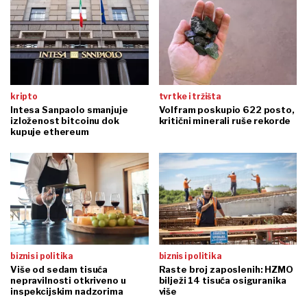
kripto
tvrtke i tržišta
Intesa Sanpaolo smanjuje
Volfram poskupio 622 posto,
izloženost bitcoinu dok
kritični minerali ruše rekorde
kupuje ethereum
biznis i politika
biznis i politika
Više od sedam tisuća
Raste broj zaposlenih: HZMO
nepravilnosti otkriveno u
bilježi 14 tisuća osiguranika
inspekcijskim nadzorima
više