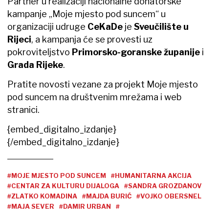
Partner u realizaciji nacionalne donatorske
kampanje „Moje mjesto pod suncem“ u
organizaciji udruge
CeKaDe
je
Sveučilište u
Rijeci
, a kampanja će se provesti uz
pokroviteljstvo
Primorsko-goranske županije
i
Grada Rijeke
.
Pratite novosti vezane za projekt Moje mjesto
pod suncem na društvenim mrežama i web
stranici.
{embed_digitalno_izdanje}
{/embed_digitalno_izdanje}
#MOJE MJESTO POD SUNCEM
#HUMANITARNA AKCIJA
#CENTAR ZA KULTURU DIJALOGA
#SANDRA GROZDANOV
#ZLATKO KOMADINA
#MAJDA BURIĆ
#VOJKO OBERSNEL
#MAJA SEVER
#DAMIR URBAN
#