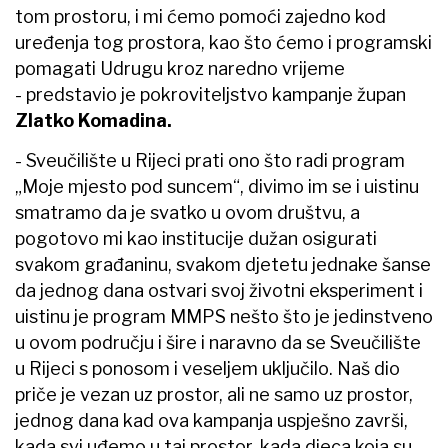
tom prostoru, i mi ćemo pomoći zajedno kod
uređenja tog prostora, kao što ćemo i programski
pomagati Udrugu kroz naredno vrijeme
- predstavio je pokroviteljstvo kampanje župan
Zlatko Komadina.
- Sveučilište u Rijeci prati ono što radi program
„Moje mjesto pod suncem“, divimo im se i uistinu
smatramo da je svatko u ovom društvu, a
pogotovo mi kao institucije dužan osigurati
svakom građaninu, svakom djetetu jednake šanse
da jednog dana ostvari svoj životni eksperiment i
uistinu je program MMPS nešto što je jedinstveno
u ovom području i šire i naravno da se Sveučilište
u Rijeci s ponosom i veseljem uključilo. Naš dio
priče je vezan uz prostor, ali ne samo uz prostor,
jednog dana kad ova kampanja uspješno završi,
kada svi uđemo u taj prostor, kada djeca koja su