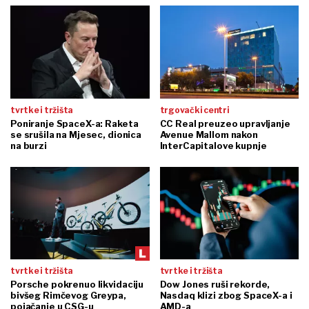
tvrtke i tržišta
trgovački centri
Poniranje SpaceX-a: Raketa
CC Real preuzeo upravljanje
se srušila na Mjesec, dionica
Avenue Mallom nakon
na burzi
InterCapitalove kupnje
tvrtke i tržišta
tvrtke i tržišta
Porsche pokrenuo likvidaciju
Dow Jones ruši rekorde,
bivšeg Rimčevog Greypa,
Nasdaq klizi zbog SpaceX-a i
pojačanje u CSG-u
AMD-a