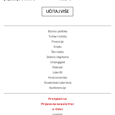
UČITAJ VIŠE
Biznis i politika
Tvrtke i tržišta
Financije
Kripto
Što i kako
Zeleno i digitalno
Unplugged
Podcast
Lider BI
Klub izvoznika
Studentski Lider klub
Konferencije
Pretplati se
Prijava na newsletter
e-lider
o nama