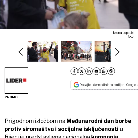
Jelena Lopatić
foto
Dodajte lidermedia.hr u omiljeni Google i
PROMO
Prigodnom izložbom na
Međunarodni dan borbe
protiv siromaštva i socijalne isključenosti
u
Rijeci je predstavljena nacionalna
kampanja