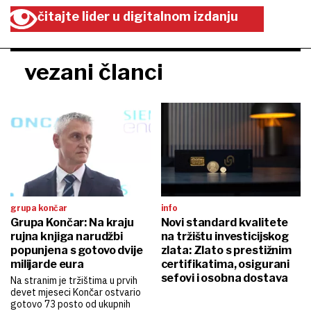
čitajte lider u digitalnom izdanju
vezani članci
grupa končar
info
Grupa Končar: Na kraju
Novi standard kvalitete
rujna knjiga narudžbi
na tržištu investicijskog
popunjena s gotovo dvije
zlata: Zlato s prestižnim
milijarde eura
certifikatima, osigurani
sefovi i osobna dostava
Na stranim je tržištima u prvih
devet mjeseci Končar ostvario
gotovo 73 posto od ukupnih