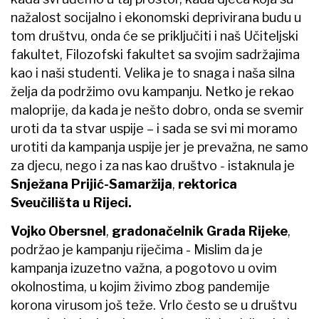
nažalost socijalno i ekonomski deprivirana budu u
tom društvu, onda će se priključiti i naš Učiteljski
fakultet, Filozofski fakultet sa svojim sadržajima
kao i naši studenti. Velika je to snaga i naša silna
želja da podržimo ovu kampanju. Netko je rekao
maloprije, da kada je nešto dobro, onda se svemir
uroti da ta stvar uspije – i sada se svi mi moramo
urotiti da kampanja uspije jer je prevažna, ne samo
za djecu, nego i za nas kao društvo
-
istaknula je
Snježana Prijić-Samaržija
,
rektorica
Sveučilišta u Rijeci.
Vojko Obersnel
,
gradonačelnik Grada Rijeke
,
podržao je kampanju riječima - Mislim da je
kampanja izuzetno važna, a pogotovo u ovim
okolnostima, u kojim živimo zbog pandemije
korona virusom još teže. Vrlo često se u društvu