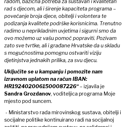
radom, bazična potreba za sustavan i kvalitetan
rad s djecom, ali i širenje kapaciteta programa –
povećanje broja djece, obitelji i volontera te
podizanja kvalitete podrške korisnicima. Trenutno
radimo u neprikladnim uvjetima i sigurni smo da
ovo možemo uz vašu pomoć popraviti. Pozivam
zato sve tvrtke, ali i građane Hrvatske da u skladu
s mogućnostima pomognu ostvariti viziju
djetinjstva jednakih prilika, za svu djecu.
Uključite se u kampanju i pomozite nam
izravnom uplatom na račun
IBAN:
HR1924020061500087226“
– izjavila je
Sandra Grozdanov
, voditeljica programa Moje
mjesto pod suncem.
-
Ministarstvo rada mirovinskog sustava, obitelji i
socijalne politike kontinuirano radi na socijalnoj