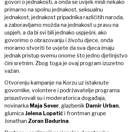
govori o jednakosti, a onda se uvijek misli nekako
primarno na spolnu jednakost, seksualnu
jednakost, jednakost pripadnika različitih naroda,
a zaboravljamo možda na jednakost u pravu na
uspjeh, a da bi svi bili jednako uspješni, ako
govorimo o obrazovanju i životu djece, onda
moramo stvoriti te uvjete da sva djeca imaju
jednak pristup svemu onome što jedno djetinjstvo
čini sretnim. Zbog toga je ovaj program izuzetno
važan.
Otvorenju kampanje na Korzu uz istaknute
govornike, volontere i podržavatelje programa
prisustvovali su i moderatorica događaja,
novinarka
Maja Sever
, glazbenik
Damir Urban
,
glumica
Jelena Lopatić
i frontman grupe
Jonathan
Zoran Badurina
.