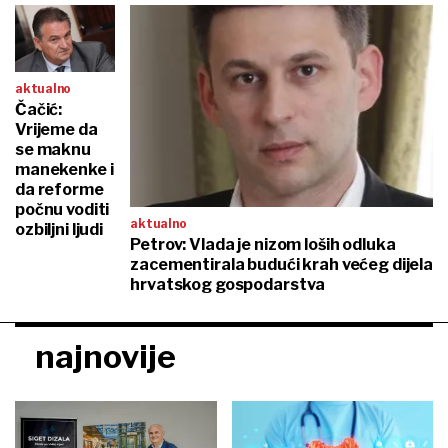
aktualno
Čačić:
Vrijeme da
se maknu
manekenke i
da reforme
počnu voditi
aktualno
ozbiljni ljudi
Petrov: Vlada je nizom loših odluka
zacementirala budući krah većeg dijela
hrvatskog gospodarstva
najnovije