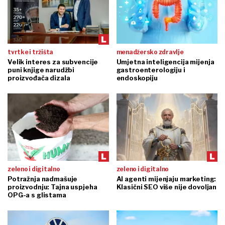
tvrtke i tržišta
menadžersko zdravlje
Velik interes za subvencije
Umjetna inteligencija mijenja
puni knjige narudžbi
gastroenterologiju i
proizvođača dizala
endoskopiju
zeleno i digitalno
zeleno i digitalno
Potražnja nadmašuje
AI agenti mijenjaju marketing:
proizvodnju: Tajna uspjeha
Klasični SEO više nije dovoljan
OPG-a s glistama