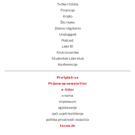
Tvrtke i tržišta
Financije
Kripto
Što i kako
Zeleno i digitalno
Unplugged
Podcast
Lider BI
Klub izvoznika
Studentski Lider klub
Konferencije
Pretplati se
Prijava na newsletter
e-lider
o nama
impressum
oglašavanje
opći uvjeti korištenja
politika privatnosti i kolačića
tocno.hr