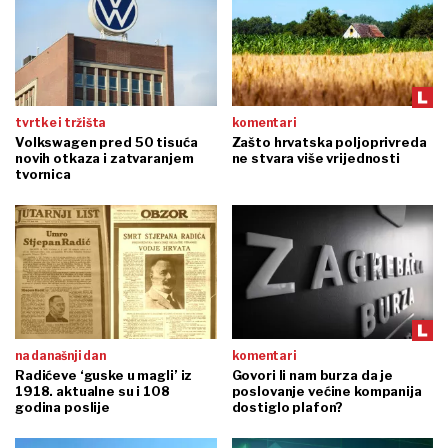
tvrtke i tržišta
komentari
Volkswagen pred 50 tisuća
Zašto hrvatska poljoprivreda
novih otkaza i zatvaranjem
ne stvara više vrijednosti
tvornica
na današnji dan
komentari
Radićeve ‘guske u magli’ iz
Govori li nam burza da je
1918. aktualne su i 108
poslovanje većine kompanija
godina poslije
dostiglo plafon?