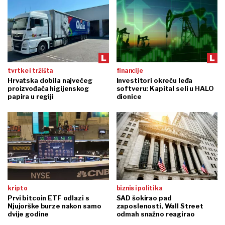
tvrtke i tržišta
financije
Hrvatska dobila najvećeg
Investitori okreću leđa
proizvođača higijenskog
softveru: Kapital seli u HALO
papira u regiji
dionice
kripto
biznis i politika
Prvi bitcoin ETF odlazi s
SAD šokirao pad
Njujorške burze nakon samo
zaposlenosti, Wall Street
dvije godine
odmah snažno reagirao