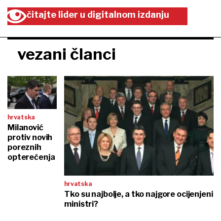
čitajte lider u digitalnom izdanju
vezani članci
hrvatska
Milanović
protiv novih
poreznih
opterećenja
hrvatska
Tko su najbolje, a tko najgore ocijenjeni
ministri?