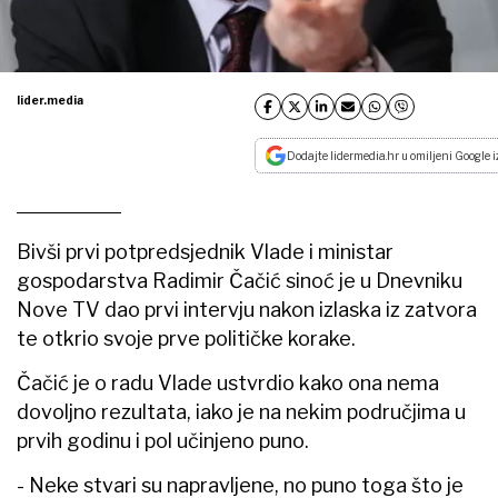
lider.media
Dodajte lidermedia.hr u omiljeni Google i
Bivši prvi potpredsjednik Vlade i ministar
gospodarstva Radimir Čačić sinoć je u Dnevniku
Nove TV dao prvi intervju nakon izlaska iz zatvora
te otkrio svoje prve političke korake.
Čačić je o radu Vlade ustvrdio kako ona nema
dovoljno rezultata, iako je na nekim područjima u
prvih godinu i pol učinjeno puno.
- Neke stvari su napravljene, no puno toga što je