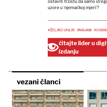
ostaviti tržištu da samo izregul
uzore u ‘njemačkoj mjeri’?
#ŽELJKO UHLIR
#NAJAM
#OGRAN
čitajte lider u di
izdanju
vezani članci