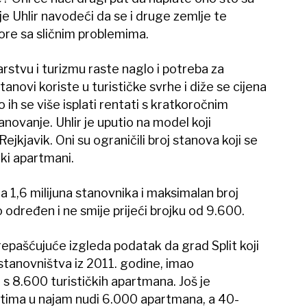
 je Uhlir navodeći da se i druge zemlje te
ore sa sličnim problemima.
rstvu i turizmu raste naglo i potreba za
novi koriste u turističke svrhe i diže se cijena
ih se više isplati rentati s kratkoročnim
anovanje. Uhlir je uputio na model koji
jkjavik. Oni su ograničili broj stanova koji se
čki apartmani.
a 1,6 milijuna stanovnika i maksimalan broj
o određen i ne smije prijeći brojku od 9.600.
repašćujuće izgleda podatak da grad Split koji
stanovništva iz 2011. godine, imao
s 8.600 turističkih apartmana. Još je
stima u najam nudi 6.000 apartmana, a 40-