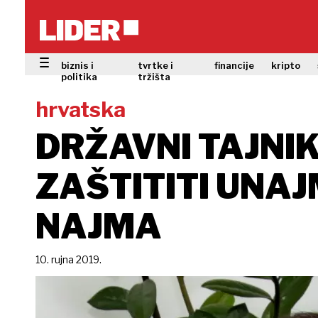
biznis i
tvrtke i
financije
kripto
politika
tržišta
hrvatska
DRŽAVNI TAJNIK
ZAŠTITITI UNAJ
NAJMA
10. rujna 2019.