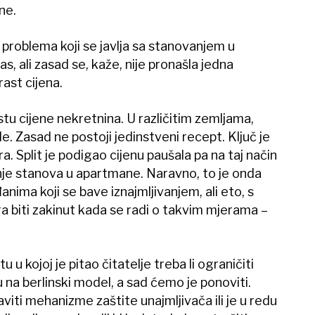
ne.
iz problema koji se javlja sa stanovanjem u
s, ali zasad se, kaže, nije pronašla jedna
ast cijena.
tu cijene nekretnina. U različitim zemljama,
de. Zasad ne postoji jedinstveni recept. Ključ je
ora. Split je podigao cijenu paušala pa na taj način
nje stanova u apartmane. Naravno, to je onda
ima koji se bave iznajmljivanjem, ali eto, s
a biti zakinut kada se radi o takvim mjerama –
 u kojoj je pitao čitatelje treba li ograničiti
 na berlinski model, a sad ćemo je ponoviti.
taviti mehanizme zaštite unajmljivača ili je u redu