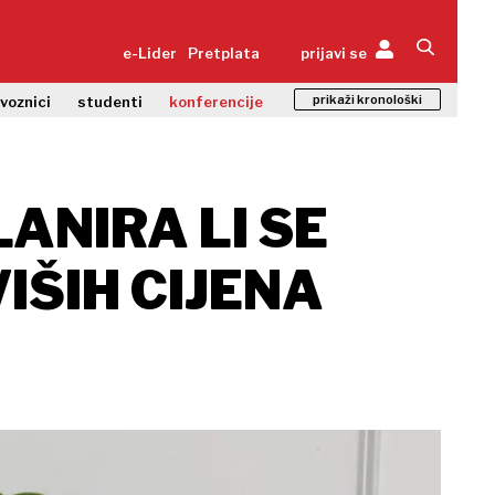
e-Lider
Pretplata
prijavi se
prikaži kronološki
zvoznici
studenti
konferencije
ANIRA LI SE
IŠIH CIJENA