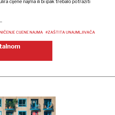
ira cijene najma ili bi ipak trebalo potražiti
IČENJE CIJENE NAJMA
#ZAŠTITA UNAJMLJIVAČA
gitalnom