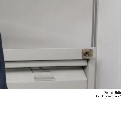
Željko Uhlir
foto Dražen Lapić