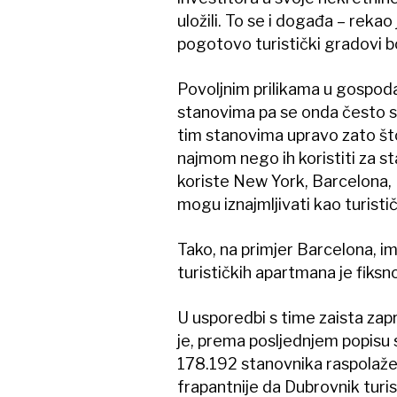
uložili. To se i događa – rekao
pogotovo turistički gradovi b
Povoljnim prilikama u gospoda
stanovima pa se onda često sta
tim stanovima upravo zato što 
najmom nego ih koristiti za st
koriste New York, Barcelona, Re
mogu iznajmljivati kao turisti
Tako, na primjer Barcelona, im
turističkih apartmana je fiksn
U usporedbi s time zaista zap
je, prema posljednjem popisu 
178.192 stanovnika raspolaže 
frapantnije da Dubrovnik turi