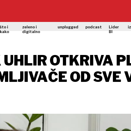
što i
zeleno i
unplugged
podcast
Lider
i
kako
digitalno
BI
 UHLIR OTKRIVA PL
MLJIVAČE OD SVE V