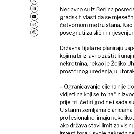
Nedavno su iz Berlina posreds
gradskih vlasti da se mjesečn
četvornom metru stana. Kao i uv
posegnuti za sličnim rješenjem
Državna tijela ne planiraju u
kojima bi izravno zaštitili unaj
nekretnina, rekao je Željko Uhl
prostornog uređenja, u utora
– Ograničavanje cijena nije do
vidjeti na koji se to način izv
prije tri, četiri godine i sada 
U starim zemljama članicama E
profesionalno, imaju nekoliko 
ako država stavi limit za visin
investitora u svoje nekretnine