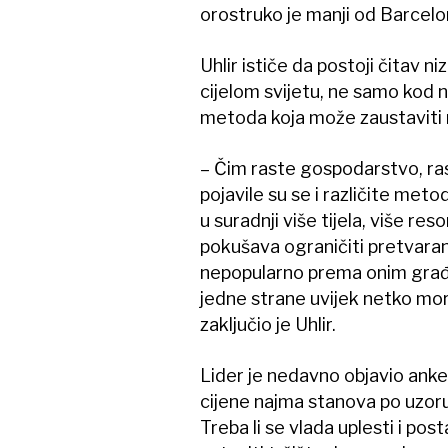
orostruko je manji od Barcelo
Uhlir ističe da postoji čitav n
cijelom svijetu, ne samo kod na
metoda koja može zaustaviti r
– Čim raste gospodarstvo, ras
pojavile su se i različite meto
u suradnji više tijela, više res
pokušava ograničiti pretvara
nepopularno prema onim građan
jedne strane uvijek netko mor
zaključio je Uhlir.
Lider je nedavno objavio anketu
cijene najma stanova po uzoru
Treba li se vlada uplesti i pos