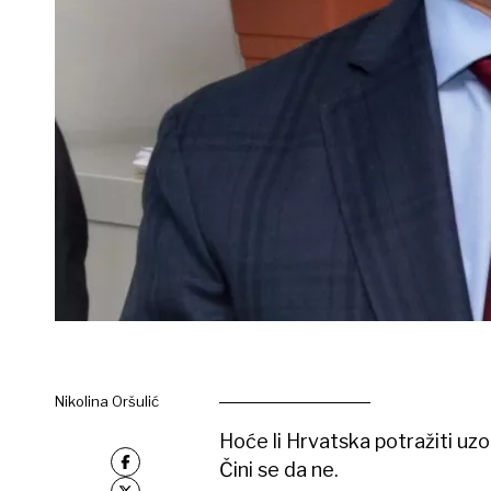
Nikolina Oršulić
Hoće li Hrvatska potražiti uzo
Čini se da ne.