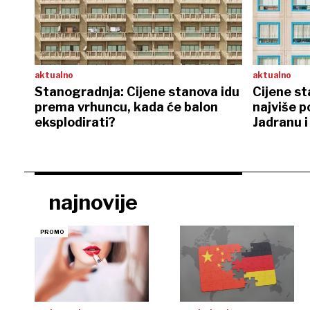
aktualno
aktualno
Stanogradnja: Cijene stanova idu
Cijene st
prema vrhuncu, kada će balon
najviše p
eksplodirati?
Jadranu 
najnovije