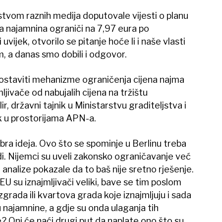
tvom raznih medija doputovale vijesti o planu
a najamnina ograniči na 7,97 eura po
ijek, otvorilo se pitanje hoće li i naše vlasti
, a danas smo dobili i odgovor.
spostaviti mehanizme ograničenja cijena najma
mljivače od nabujalih cijena na tržištu
ir, državni tajnik u Ministarstvu graditeljstva i
k u prostorijama APN-a.
bra ideja. Ovo što se spominje u Berlinu treba
odi. Nijemci su uveli zakonsko ograničavanje već
su analize pokazale da to baš nije sretno rješenje.
U su iznajmljivači veliki, bave se tim poslom
zgrada ili kvartova grada koje iznajmljuju i sada
u najamnine, a gdje su onda ulaganja tih
? Oni će naći drugi put da naplate ono što su