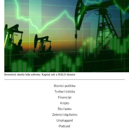
Investitori okreću leđa softveru: Kapital seli u HALO dionice
Biznis i politika
Tvrtke i tržišta
Financije
Kripto
Što i kako
Zeleno i digitalno
Unplugged
Podcast