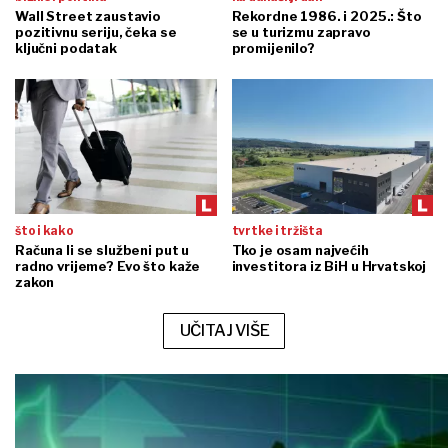
Wall Street zaustavio
Rekordne 1986. i 2025.: Što
pozitivnu seriju, čeka se
se u turizmu zapravo
ključni podatak
promijenilo?
što i kako
tvrtke i tržišta
Računa li se službeni put u
Tko je osam najvećih
radno vrijeme? Evo što kaže
investitora iz BiH u Hrvatskoj
zakon
UČITAJ VIŠE