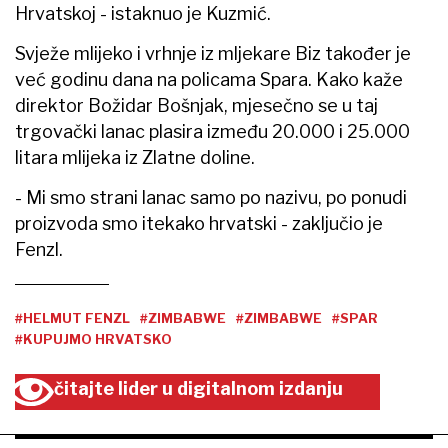
Hrvatskoj - istaknuo je Kuzmić.
Svježe mlijeko i vrhnje iz mljekare Biz također je
već godinu dana na policama Spara. Kako kaže
direktor Božidar Bošnjak, mjesečno se u taj
trgovački lanac plasira između 20.000 i 25.000
litara mlijeka iz Zlatne doline.
- Mi smo strani lanac samo po nazivu, po ponudi
proizvoda smo itekako hrvatski - zaključio je
Fenzl.
#HELMUT FENZL
#ZIMBABWE
#ZIMBABWE
#SPAR
#KUPUJMO HRVATSKO
čitajte lider u digitalnom izdanju