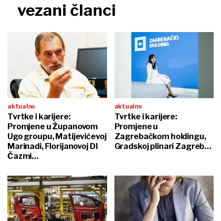
vezani članci
aktualno
aktualno
Tvrtke i karijere:
Tvrtke i karijere:
Promjene u Županovom
Promjene u
Ugo groupu, Matijevićevoj
Zagrebačkom holdingu,
Marinadi, Florijanovoj DI
Gradskoj plinari Zagreb…
Čazmi…