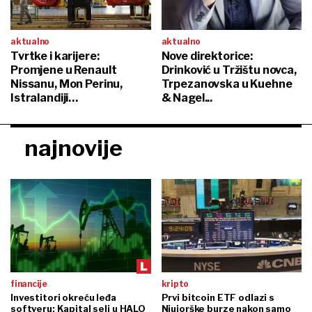
aktualno
aktualno
Tvrtke i karijere:
Nove direktorice:
Promjene u Renault
Drinković u Tržištu novca,
Nissanu, Mon Perinu,
Trpezanovska u Kuehne
Istralandiji…
& Nagel...
najnovije
financije
kripto
Investitori okreću leđa
Prvi bitcoin ETF odlazi s
softveru: Kapital seli u HALO
Njujorške burze nakon samo