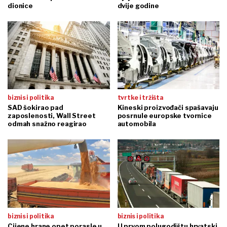
dionice
dvije godine
biznis i politika
tvrtke i tržišta
SAD šokirao pad
Kineski proizvođači spašavaju
zaposlenosti, Wall Street
posrnule europske tvornice
odmah snažno reagirao
automobila
biznis i politika
biznis i politika
Cijene hrane opet porasle u
U prvom polugodištu hrvatski