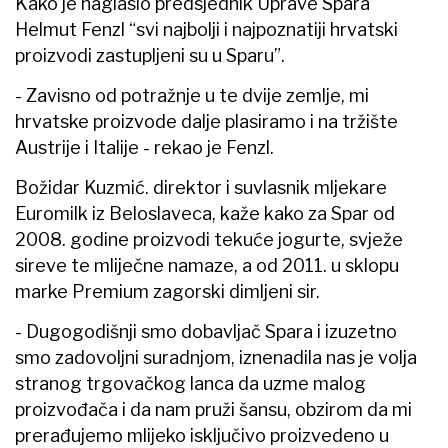
Kako je naglasio predsjednik Uprave Spara
Helmut Fenzl “svi najbolji i najpoznatiji hrvatski
proizvodi zastupljeni su u Sparu”.
- Zavisno od potražnje u te dvije zemlje, mi
hrvatske proizvode dalje plasiramo i na tržište
Austrije i Italije - rekao je Fenzl.
Božidar Kuzmić. direktor i suvlasnik mljekare
Euromilk iz Beloslaveca, kaže kako za Spar od
2008. godine proizvodi tekuće jogurte, svježe
sireve te mliječne namaze, a od 2011. u sklopu
marke Premium zagorski dimljeni sir.
- Dugogodišnji smo dobavljač Spara i izuzetno
smo zadovoljni suradnjom, iznenadila nas je volja
stranog trgovačkog lanca da uzme malog
proizvođača i da nam pruži šansu, obzirom da mi
prerađujemo mlijeko isključivo proizvedeno u