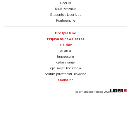
Lider BI
Klub izvoznika
Studentski Lider klub
Konferencije
Pretplati se
Prijava na newsletter
e-lider
o nama
impressum
oglašavanje
opći uvjeti korištenja
politika privatnosti i kolačića
tocno.hr
copyright lider media 2025.