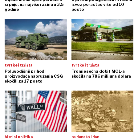
srpnju, na najvišu razinu u 3,5
izvoz porastao više od 10
godine
posto
tvrtke i tržišta
tvrtke i tržišta
Polugodišnji prihodi
Tromjesečna dobit MOL-a
proizvođača naoružanja CSG
skočila na 786 milijuna dolara
skočili za 17 posto
biznis i politika
na današnji dan