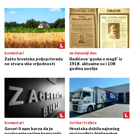
komentari
na današnji dan
Zašto hrvatska poljoprivreda
Radićeve ‘guske u magli’ iz
ne stvara više vrijednosti
1918. aktualne su i 108
godina poslije
komentari
tvrtke i tržišta
Govori li nam burza da je
Hrvatska dobila najvećeg
poslovanje većine kompanija
proizvođača higijenskog