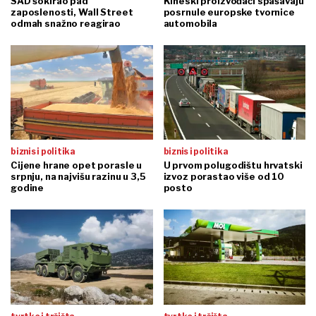
SAD šokirao pad
Kineski proizvođači spašavaju
zaposlenosti, Wall Street
posrnule europske tvornice
odmah snažno reagirao
automobila
biznis i politika
biznis i politika
Cijene hrane opet porasle u
U prvom polugodištu hrvatski
srpnju, na najvišu razinu u 3,5
izvoz porastao više od 10
godine
posto