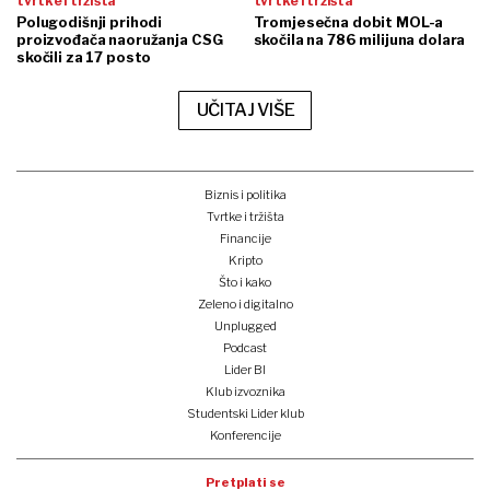
tvrtke i tržišta
tvrtke i tržišta
Polugodišnji prihodi
Tromjesečna dobit MOL-a
proizvođača naoružanja CSG
skočila na 786 milijuna dolara
skočili za 17 posto
UČITAJ VIŠE
Biznis i politika
Tvrtke i tržišta
Financije
Kripto
Što i kako
Zeleno i digitalno
Unplugged
Podcast
Lider BI
Klub izvoznika
Studentski Lider klub
Konferencije
Pretplati se