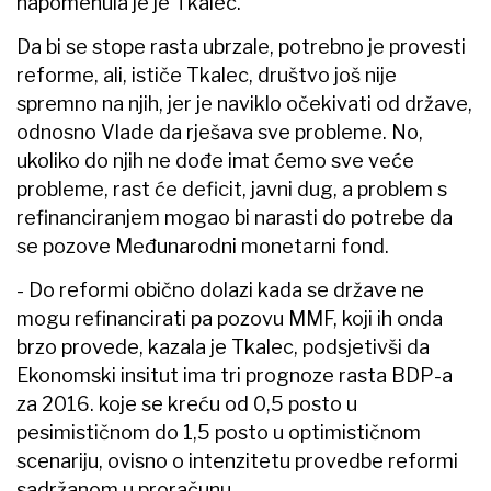
napomenula je je Tkalec.
Da bi se stope rasta ubrzale, potrebno je provesti
reforme, ali, ističe Tkalec, društvo još nije
spremno na njih, jer je naviklo očekivati od države,
odnosno Vlade da rješava sve probleme. No,
ukoliko do njih ne dođe imat ćemo sve veće
probleme, rast će deficit, javni dug, a problem s
refinanciranjem mogao bi narasti do potrebe da
se pozove Međunarodni monetarni fond.
- Do reformi obično dolazi kada se države ne
mogu refinancirati pa pozovu MMF, koji ih onda
brzo provede, kazala je Tkalec, podsjetivši da
Ekonomski insitut ima tri prognoze rasta BDP-a
za 2016. koje se kreću od 0,5 posto u
pesimističnom do 1,5 posto u optimističnom
scenariju, ovisno o intenzitetu provedbe reformi
sadržanom u proračunu.