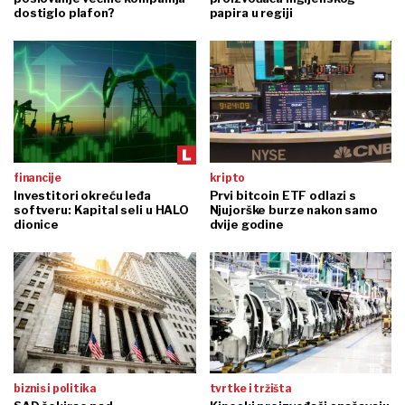
dostiglo plafon?
papira u regiji
financije
kripto
Investitori okreću leđa
Prvi bitcoin ETF odlazi s
softveru: Kapital seli u HALO
Njujorške burze nakon samo
dionice
dvije godine
biznis i politika
tvrtke i tržišta