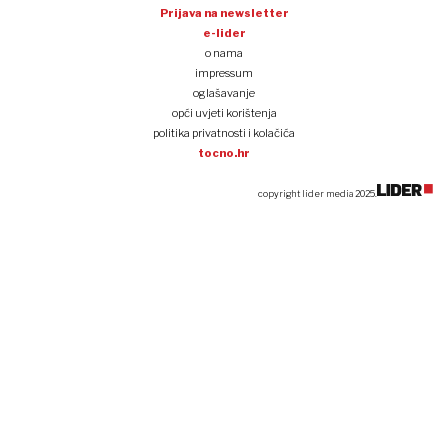
Prijava na newsletter
e-lider
o nama
impressum
oglašavanje
opći uvjeti korištenja
politika privatnosti i kolačića
tocno.hr
copyright lider media 2025.