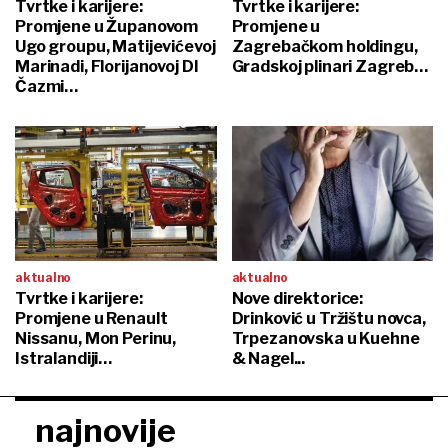
Tvrtke i karijere:
Tvrtke i karijere:
Promjene u Županovom
Promjene u
Ugo groupu, Matijevićevoj
Zagrebačkom holdingu,
Marinadi, Florijanovoj DI
Gradskoj plinari Zagreb…
Čazmi…
aktualno
aktualno
Tvrtke i karijere:
Nove direktorice:
Promjene u Renault
Drinković u Tržištu novca,
Nissanu, Mon Perinu,
Trpezanovska u Kuehne
Istralandiji…
& Nagel...
najnovije