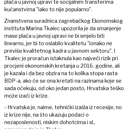
plaća u javnoj upravi te socijalnim transferima
kućanstvima "iako to nije popularno".
Znanstvena suradnica zagrebačkog Ekonomskog
instituta Marina Tkalec upozorila je da smanjenje
mase plaća u javnoj upravi ne bi smjelo biti
linearno, jer bi to oslabilo kvalitetu "ionako ne
previše kvalitetnog kadra u javnom sektoru". I
Tkalec je proračun istaknula kao najveći rizik pri
procjeni ekonomskih kretanja u 2016. godine, ali
je kazala i da bez obzira na to kolika stopa rasta
BDP-a, ako će se ona kretati na razinama koje se
sada očekuju, od oko jedan posto, Hrvatska teško
može izaći iz krize.
- Hrvatska je, naime, tehnički izašla iz recesije, no
iz krize nije, na što ukazuju podaci o
nezaposlenosti, niskim dohotcima i sl.,