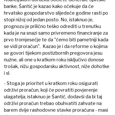
banke, Šantić je kazao kako očekuje da će
hrvatsko gospodarstvo slijedeće godine rasti po
stopi nižoj od jedan posto. No, istaknuo je,
prognozu je prilično teško odrediti u trenutku
kada je na snazi samo privremeno financiranje za
prvo tromjesečje te da "ćemo biti pametniji kada
se vidi proračun". Kazao je i da reforme o kojima
se govori tijekom postizbornih pregovora jesu
nužne, ali one u kratkom roku isključivo donose
trošak, nižu gospodarsku aktivnost, niže dohotke
i sl.
- Stoga je prioritet u kratkom roku osigurati
održivi proračun, koji će povratiti povjerenje
ulagatelja, istaknuo je Šantić, dodavši da bi taj
održivi proračun trebao obuhvatiti zahvate na
barem dvije rashodovne stavke proračuna - masi