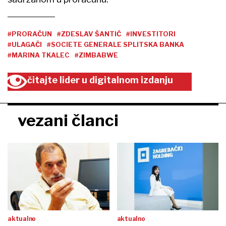
#PRORAČUN
#ZDESLAV ŠANTIĆ
#INVESTITORI
#ULAGAČI
#SOCIETE GENERALE SPLITSKA BANKA
#MARINA TKALEC
#ZIMBABWE
čitajte lider u digitalnom izdanju
vezani članci
aktualno
aktualno