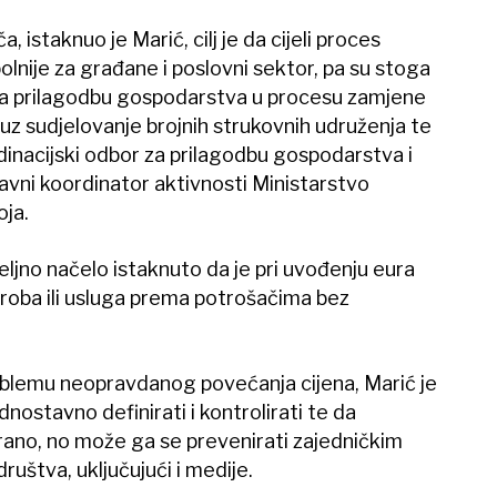
a, istaknuo je Marić, cilj je da cijeli proces
lnije za građane i poslovni sektor, pa su stoga
 za prilagodbu gospodarstva u procesu zamjene
uz sudjelovanje brojnih strukovnih udruženja te
dinacijski odbor za prilagodbu gospodarstva i
lavni koordinator aktivnosti Ministarstvo
ja.
jno načelo istaknuto da je pri uvođenju eura
roba ili usluga prema potrošačima bez
blemu neopravdanog povećanja cijena, Marić je
nostavno definirati i kontrolirati te da
irano, no može ga se prevenirati zajedničkim
uštva, uključujući i medije.