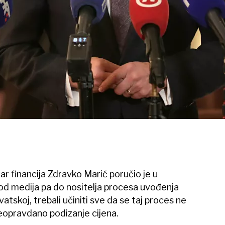
r financija Zdravko Marić poručio je u
 od medija pa do nositelja procesa uvođenja
atskoj, trebali učiniti sve da se taj proces ne
neopravdano podizanje cijena.