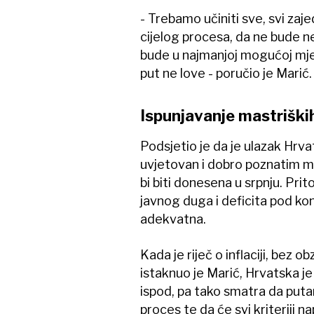
- Trebamo učiniti sve, svi zaje
cijelog procesa, da ne bude 
bude u najmanjoj mogućoj mjer
put ne love - poručio je Marić.
Ispunjavanje mastriških
Podsjetio je da je ulazak Hrv
uvjetovan i dobro poznatim ma
bi biti donesena u srpnju. Prito
javnog duga i deficita pod kon
adekvatna.
Kada je riječ o inflaciji, bez o
istaknuo je Marić, Hrvatska je
ispod, pa tako smatra da putan
proces te da će svi kriteriji na