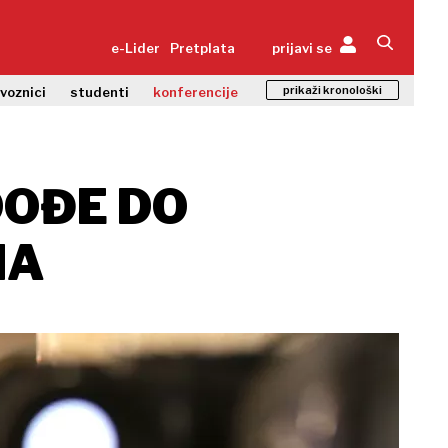
e-Lider
Pretplata
prijavi se
prikaži kronološki
zvoznici
studenti
konferencije
DOĐE DO
NA