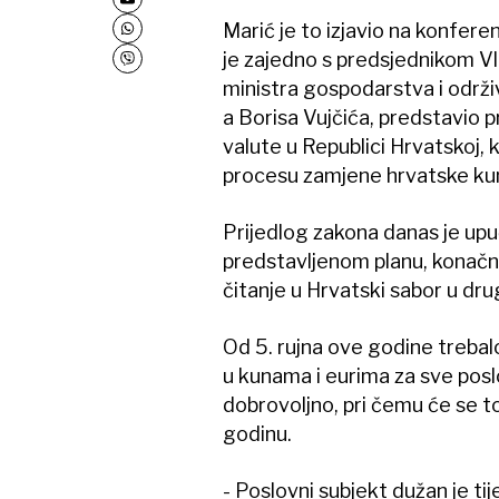
Marić je to izjavio na konfere
je zajedno s predsjednikom V
ministra gospodarstva i održ
a Borisa Vujčića, predstavio 
valute u Republici Hrvatskoj,
procesu zamjene hrvatske ku
Prijedlog zakona danas je upu
predstavljenom planu, konačni
čitanje u Hrvatski sabor u drug
Od 5. rujna ove godine trebalo
u kunama i eurima za sve poslo
dobrovoljno, pri čemu će se to
godinu.
- Poslovni subjekt dužan je ti