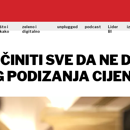
što i
zeleno i
unplugged
podcast
Lider
i
kako
digitalno
BI
ČINITI SVE DA NE 
 PODIZANJA CIJE