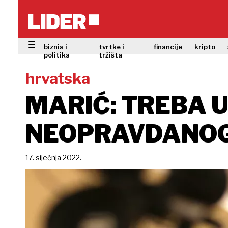
biznis i
tvrtke i
financije
kripto
politika
tržišta
hrvatska
MARIĆ: TREBA U
NEOPRAVDANOG
17. siječnja 2022.