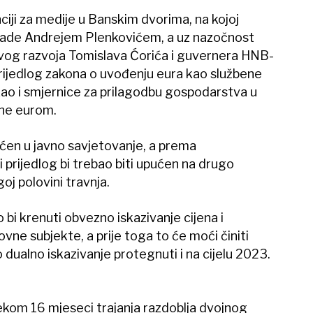
nciji za medije u Banskim dvorima, na kojoj
lade Andrejem Plenkovićem, a uz nazočnost
ivog razvoja Tomislava Ćorića i guvernera HNB-
prijedlog zakona o uvođenju eura kao službene
 kao i smjernice za prilagodbu gospodarstva u
ne eurom.
ćen u javno savjetovanje, a prema
 prijedlog bi trebao biti upućen na drugo
oj polovini travnja.
 bi krenuti obvezno iskazivanje cijena i
vne subjekte, a prije toga to će moći činiti
 dualno iskazivanje protegnuti i na cijelu 2023.
jekom 16 mjeseci trajanja razdoblja dvojnog