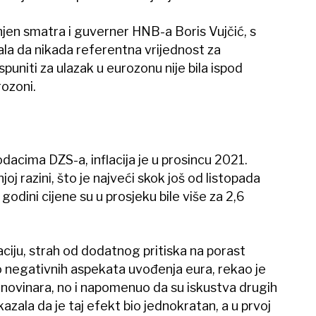
spunjen smatra i guverner HNB-a Boris Vujčić, s
la da nikada referentna vrijednost za
ispuniti za ulazak u eurozonu nije bila ispod
rozoni.
dacima DZS-a, inflacija je u prosincu 2021.
oj razini, što je najveći skok još od listopada
 godini cijene su u prosjeku bile više za 2,6
aciju, strah od dodatnog pritiska na porast
no negativnih aspekata uvođenja eura, rekao je
 novinara, no i napomenuo da su iskustva drugih
azala da je taj efekt bio jednokratan, a u prvoj