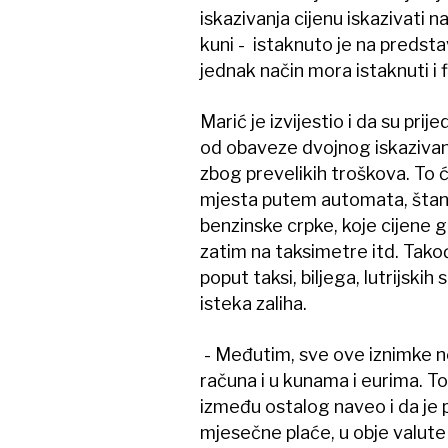
iskazivanja cijenu iskazivati na j
kuni - istaknuto je na predst
jednak način mora istaknuti i f
Marić je izvijestio i da su pr
od obaveze dvojnog iskazivanja
zbog prevelikih troškova. To ć
mjesta putem automata, štand
benzinske crpke, koje cijene g
zatim na taksimetre itd. Također
poput taksi, biljega, lutrijskih
isteka zaliha.
- Međutim, sve ove iznimke n
računa i u kunama i eurima. To j
između ostalog naveo i da je p
mjesečne plaće, u obje valute