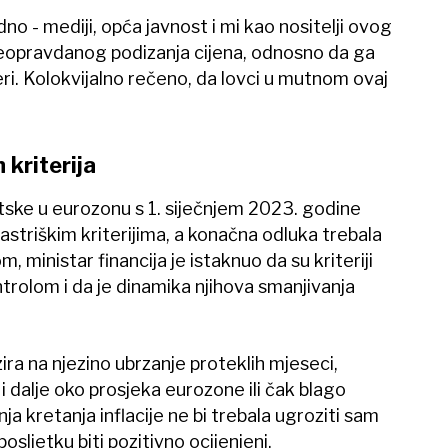
dno - mediji, opća javnost i mi kao nositelji ovog
neopravdanog podizanja cijena, odnosno da ga
i. Kolokvijalno rečeno, da lovci u mutnom ovaj
 kriterija
atske u eurozonu s 1. siječnjem 2023. godine
striškim kriterijima, a konačna odluka trebala
m, ministar financija je istaknuo da su kriteriji
trolom i da je dinamika njihova smanjivanja
bzira na njezino ubrzanje proteklih mjeseci,
 i dalje oko prosjeka eurozone ili čak blago
ja kretanja inflacije ne bi trebala ugroziti sam
posljetku biti pozitivno ocijenjeni.