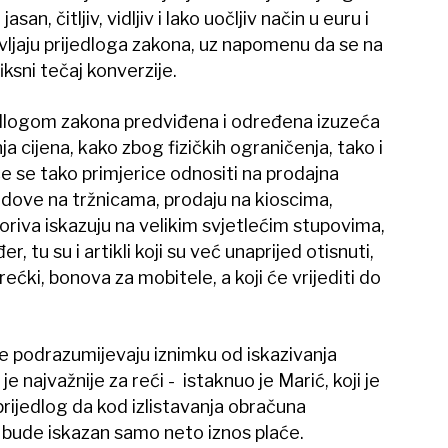
asan, čitljiv, vidljiv i lako uočljiv način u euru i
avljaju prijedloga zakona, uz napomenu da se na
iksni tečaj konverzije.
ijedlogom zakona predviđena i određena izuzeća
 cijena, kako zbog fizičkih ograničenja, tako i
e se tako primjerice odnositi na prodajna
ove na tržnicama, prodaju na kioscima,
oriva iskazuju na velikim svjetlećim stupovima,
, tu su i artikli koji su već unaprijed otisnuti,
 srećki, bonova za mobitele, a koji će vrijediti do
e podrazumijevaju iznimku od iskazivanja
e najvažnije za reći - istaknuo je Marić, koji je
rijedlog da kod izlistavanja obračuna
 bude iskazan samo neto iznos plaće.