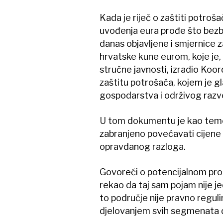
Kada je riječ o zaštiti potrošač
uvođenja eura prođe što bezbo
danas objavljene i smjernice
hrvatske kune eurom, koje je, 
stručne javnosti, izradio Koor
zaštitu potrošača, kojem je g
gospodarstva i održivog razvo
U tom dokumentu je kao temel
zabranjeno povećavati cijene 
opravdanog razloga.
Govoreći o potencijalnom pro
rekao da taj sam pojam nije jed
to područje nije pravno regul
djelovanjem svih segmenata dr