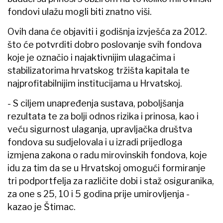
fondovi ulažu mogli biti znatno viši.
Ovih dana će objaviti i godišnja izvješća za 2012.
što će potvrditi dobro poslovanje svih fondova
koje je označio i najaktivnijim ulagačima i
stabilizatorima hrvatskog tržišta kapitala te
najprofitabilnijim institucijama u Hrvatskoj.
- S ciljem unapređenja sustava, poboljšanja
rezultata te za bolji odnos rizika i prinosa, kao i
veću sigurnost ulaganja, upravljačka društva
fondova su sudjelovala i u izradi prijedloga
izmjena zakona o radu mirovinskih fondova, koje
idu za tim da se u Hrvatskoj omogući formiranje
tri podportfelja za različite dobi i staž osiguranika,
za one s 25, 10 i 5 godina prije umirovljenja -
kazao je Štimac.