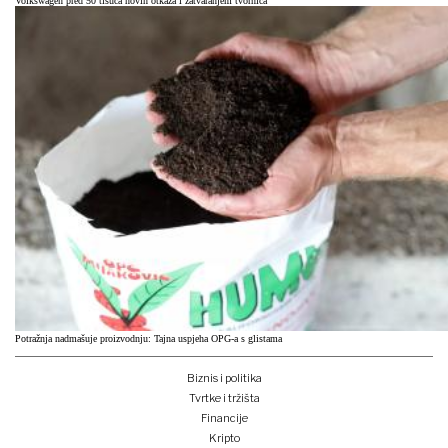
Volkswagen pred 50 tisuća novih otkaza i zatvaranjem tvornica
Potražnja nadmašuje proizvodnju: Tajna uspjeha OPG-a s glistama
Biznis i politika
Tvrtke i tržišta
Financije
Kripto