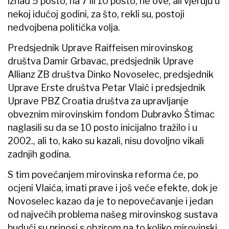
iznad 5 posto, na 7 ili 10 posto, ne ove, ali vjeruju u
nekoj idućoj godini, za što, rekli su, postoji
nedvojbena politička volja.
Predsjednik Uprave Raiffeisen mirovinskog
društva Damir Grbavac, predsjednik Uprave
Allianz ZB društva Dinko Novoselec, predsjednik
Uprave Erste društva Petar Vlaić i predsjednik
Uprave PBZ Croatia društva za upravljanje
obveznim mirovinskim fondom Dubravko Štimac
naglasili su da se 10 posto inicijalno tražilo i u
2002., ali to, kako su kazali, nisu dovoljno vikali
zadnjih godina.
S tim povećanjem mirovinska reforma će, po
ocjeni Vlaića, imati prave i još veće efekte, dok je
Novoselec kazao da je to nepovećavanje i jedan
od najvećih problema našeg mirovinskog sustava
budući su prinosi s obzirom na to koliko mirovinski