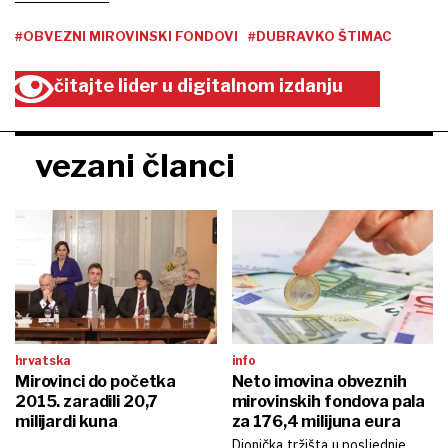
#OBVEZNI MIROVINSKI FONDOVI
#DUBRAVKO ŠTIMAC
čitajte lider u digitalnom izdanju
vezani članci
hrvatska
info
Mirovinci do početka
Neto imovina obveznih
2015. zaradili 20,7
mirovinskih fondova pala
milijardi kuna
za 176,4 milijuna eura
Dionička tržišta u posljednje