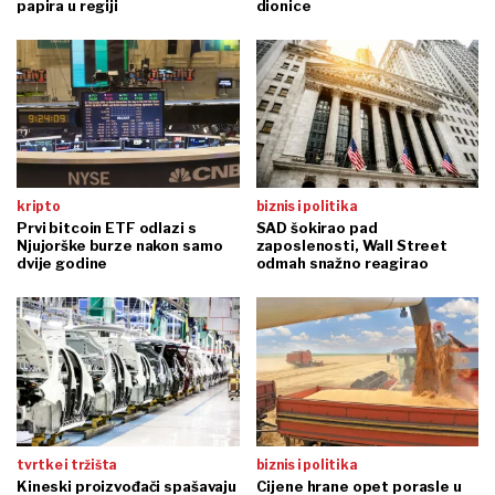
papira u regiji
dionice
kripto
biznis i politika
Prvi bitcoin ETF odlazi s
SAD šokirao pad
Njujorške burze nakon samo
zaposlenosti, Wall Street
dvije godine
odmah snažno reagirao
tvrtke i tržišta
biznis i politika
Kineski proizvođači spašavaju
Cijene hrane opet porasle u