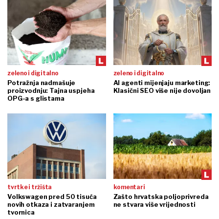
zeleno i digitalno
zeleno i digitalno
Potražnja nadmašuje
AI agenti mijenjaju marketing:
proizvodnju: Tajna uspjeha
Klasični SEO više nije dovoljan
OPG-a s glistama
tvrtke i tržišta
komentari
Volkswagen pred 50 tisuća
Zašto hrvatska poljoprivreda
novih otkaza i zatvaranjem
ne stvara više vrijednosti
tvornica