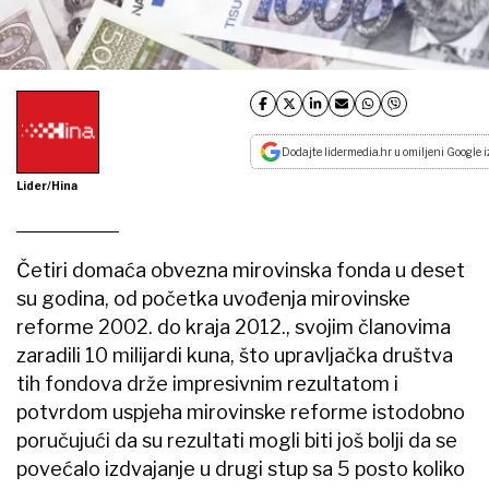
Dodajte lidermedia.hr u omiljeni Google i
Lider/Hina
Četiri domaća obvezna mirovinska fonda u deset
su godina, od početka uvođenja mirovinske
reforme 2002. do kraja 2012., svojim članovima
zaradili 10 milijardi kuna, što upravljačka društva
tih fondova drže impresivnim rezultatom i
potvrdom uspjeha mirovinske reforme istodobno
poručujući da su rezultati mogli biti još bolji da se
povećalo izdvajanje u drugi stup sa 5 posto koliko