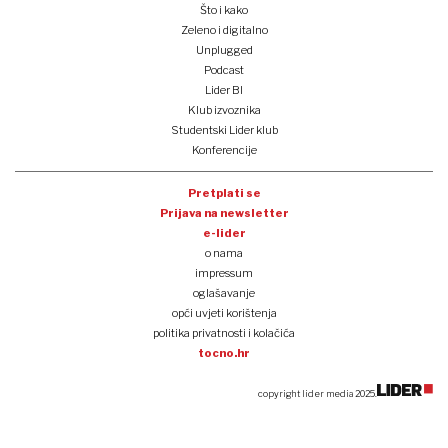
Što i kako
Zeleno i digitalno
Unplugged
Podcast
Lider BI
Klub izvoznika
Studentski Lider klub
Konferencije
Pretplati se
Prijava na newsletter
e-lider
o nama
impressum
oglašavanje
opći uvjeti korištenja
politika privatnosti i kolačića
tocno.hr
copyright lider media 2025.