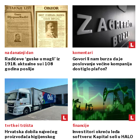
na današnji dan
komentari
Radićeve ‘guske u magli’ iz
Govori li nam burza da je
1918. aktualne su i 108
poslovanje većine kompanija
godina poslije
dostiglo plafon?
tvrtke i tržišta
financije
Hrvatska dobila najvećeg
Investitori okreću leđa
proizvođača higijenskog
softveru: Kapital seli u HALO