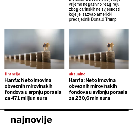
vrijeme negativno reagiraju
zbog carinskih neizvjesnosti
koje je izazvao američki
predsjednik Donald Trump
financije
aktualno
Hanfa: Neto imovina
Hanfa: Neto imovina
obveznih mirovinskih
obveznih mirovinskih
fondova u srpnju porasla
fondova u svibnju porasla
za 471 milijun eura
za 230,6 mln eura
najnovije