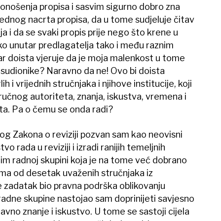
donošenja propisa i sasvim sigurno dobro zna
jednog nacrta propisa, da u tome sudjeluje čitav
ja i da se svaki propis prije nego što krene u
ko unutar predlagatelja tako i među raznim
ar doista vjeruje da je moja malenkost u tome
 sudionike? Naravno da ne! Ovo bi doista
h i vrijednih stručnjaka i njihove institucije, koji
tručnog autoriteta, znanja, iskustva, vremena i
rta. Pa o čemu se onda radi?
vog Zakona o reviziji pozvan sam kao neovisni
vo rada u reviziji i izradi ranijih temeljnih
jučim radnoj skupini koja je na tome već dobrano
ima od desetak uvaženih stručnjaka iz
 je zadatak bio pravna podrška oblikovanju
adne skupine nastojao sam doprinijeti savjesno
avno znanje i iskustvo. U tome se sastoji cijela