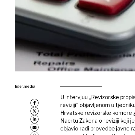
lider.media
U intervjuu „Revizorske propise
reviziji“ objavljenom u tjedni
Hrvatske revizorske komore
Nacrtu Zakona o reviziji koji j
objavio radi provedbe javne r