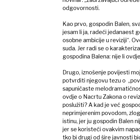
odgovornosti.
Kao prvo, gospodin Balen, sva
jesam li ja, radeći jedanaest g
osobne ambicije u reviziji“. 
suda. Jer radi se o karakteriz
gospodina Balena: nije li ovdj
Drugo, iznošenje povijesti m
potvrditi njegovu tezu o „povr
sapuničaste melodramatičnosti
ovdje o Nacrtu Zakona o reviz
poslužiti? A kad je već gospod
neprimjerenim povodom, zlog d
istinu, jer ju gospodin Balen n
jer se koristeći ovakvim nap
tko bi drugi od šire javnosti b