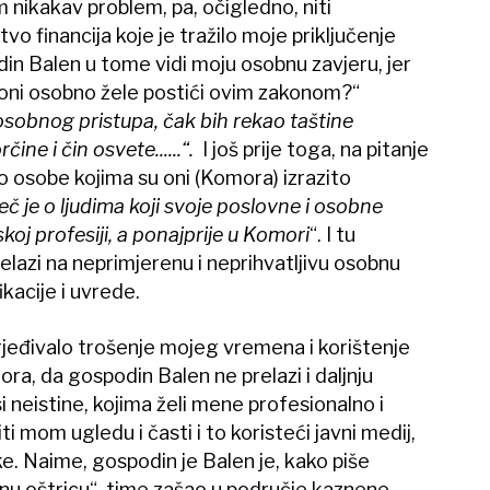
m nikakav problem, pa, očigledno, niti
vo financija koje je tražilo moje priključenje
din Balen u tome vidi moju osobnu zavjeru, jer
 oni osobno žele postići ovim zakonom?“
 osobnog pristupa, čak bih rekao taštine
ine i čin osvete......“.
I još prije toga, na pitanje
to osobe kojima su oni (Komora) izrazito
ječ je o ljudima koji svoje poslovne i osobne
jskoj profesiji, a ponajprije u Komori
“. I tu
lazi na neprimjerenu i neprihvatljivu osobnu
ikacije i uvrede.
vrjeđivalo trošenje mojeg vremena i korištenje
a, da gospodin Balen ne prelazi i daljnju
si neistine, kojima želi mene profesionalno i
ti mom ugledu i časti i to koristeći javni medij,
ke. Naime, gospodin je Balen je, kako piše
nu oštricu“, time zašao u područje kaznene