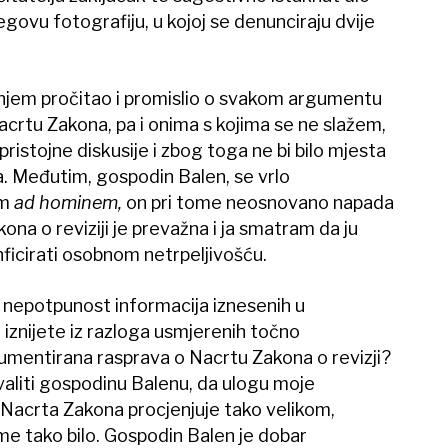
govu fotografiju, u kojoj se denunciraju dvije
anjem pročitao i promislio o svakom argumentu
acrtu Zakona, pa i onima s kojima se ne slažem,
pristojne diskusije i zbog toga ne bi bilo mjesta
. Međutim, gospodin Balen, se vrlo
om
ad hominem,
on pri tome neosnovano napada
a o reviziji je prevažna i ja smatram da ju
nficirati osobnom netrpeljivošću.
 nepotpunost informacija iznesenih u
 iznijete iz razloga usmjerenih točno
rgumentirana rasprava o Nacrtu Zakona o revizji?
hvaliti gospodinu Balenu, da ulogu moje
 Nacrta Zakona procjenjuje tako velikom,
e tako bilo. Gospodin Balen je dobar