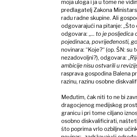
moja uloga i ja u tome ne vidi
predlagatelj Zakona Ministarst
radu radne skupine. Ali gospo
odgovarajući na pitanje: „Što
odgovara: „...
to je posljedica
pojedinaca, povrijeđenosti, gorč
novinara: “Koje?“ (op. ŠN: su 
nezadovoljni?), odgovara: „
Ri
ambicije nisu ostvarili u revizi
rasprava gospodina Balena pre
razinu, razinu osobne diskvalif
Međutim, čak niti to ne bi za
dragocjenog medijskog prostor
granicu i pri tome ciljano izno
osobno diskvalificirati, našteti
što poprima vrlo ozbiljne učin
novinar: „zadržavajući određe