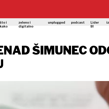
što i
zeleno i
unplugged
podcast
Lider
i
kako
digitalno
BI
NENAD ŠIMUNEC O
U