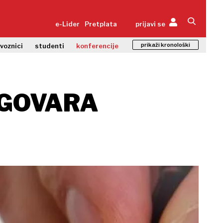
e-Lider
Pretplata
prijavi se
prikaži kronološki
zvoznici
studenti
konferencije
DGOVARA