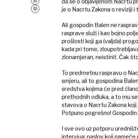
da se o objavljenom Nacrtu 
je o Nacrtu Zakona o reviziji i
Ali gospodin Balen ne raspra
rasprave služi i kao bojno pol
prošlosti koji ga (valjda) pro
kada pri tome, zloupotrebljava
zlonamjeran, neistinit. Čak š
To predmetnu raspravu o Nacrt
smjeru, ali to gospodina Balena
sredstva kojima će pred član
prethodnih odluka, a to mu se 
stavova o Nacrtu Zakona koji j
Potpuno pogrešno! Gospodin B
I sve ovo uz potporu uredniš
intervjua: naslov koji nameće 