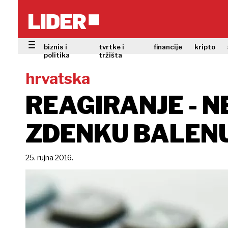
biznis i
tvrtke i
financije
kripto
politika
tržišta
hrvatska
REAGIRANJE - 
ZDENKU BALEN
25. rujna 2016.