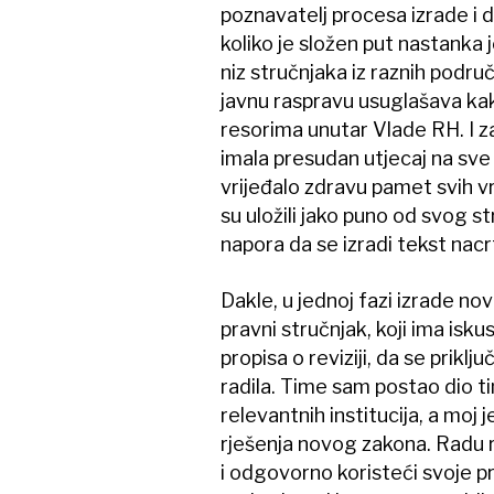
poznavatelj procesa izrade i 
koliko je složen put nastanka 
niz stručnjaka iz raznih područ
javnu raspravu usuglašava ka
resorima unutar Vlade RH. I z
imala presudan utjecaj na sve
vrijeđalo zdravu pamet svih vrli
su uložili jako puno od svog s
napora da se izradi tekst nac
Dakle, u jednoj fazi izrade no
pravni stručnjak, koji ima iskust
propisa o reviziji, da se prikl
radila. Time sam postao dio t
relevantnih institucija, a moj
rješenja novog zakona. Radu r
i odgovorno koristeći svoje pr