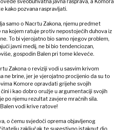
provede sveobuhvatna javna rasprava, a Komora
 te kako pozvana raspravljati.
vlja samo o Nacrtu Zakona, njemu predmet
je na kojem ratuje protiv nepostojećih duhova iz
gone. To bi vjerojatno bio samo njegov problem,
jući javni medij, ne bi bio tendenciozan,
toviše, gospodin Balen pri tome kleveće.
u Zakona o reviziji vodi u sasvim krivom
 ne brine, jer je vjerojatno procijenio da su to
ovima Komore opravdati grijehe svojih
čini i kao dobro oružje u argumentaciji svojih
e po njemu rezultat zavjere mračnih sila.
alen vodi krive ratove!
tva, o čemu svjedoči oprema objavljenog
čitatelju zaključak te sugestivno istaknut dio