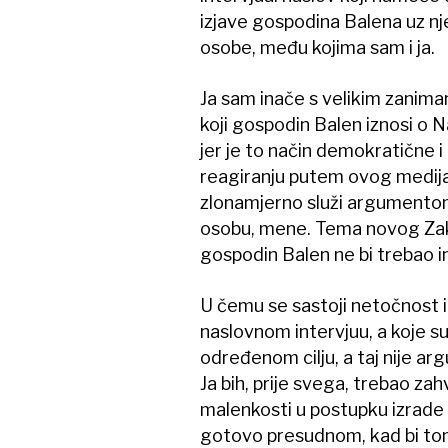
izjave gospodina Balena uz nje
osobe, među kojima sam i ja.
Ja sam inače s velikim zanim
koji gospodin Balen iznosi o N
jer je to način demokratične i 
reagiranju putem ovog medija
zlonamjerno služi argument
osobu, mene. Tema novog Zakon
gospodin Balen ne bi trebao i
U čemu se sastoji netočnost i
naslovnom intervjuu, a koje su
određenom cilju, a taj nije a
Ja bih, prije svega, trebao za
malenkosti u postupku izrade
gotovo presudnom, kad bi tom