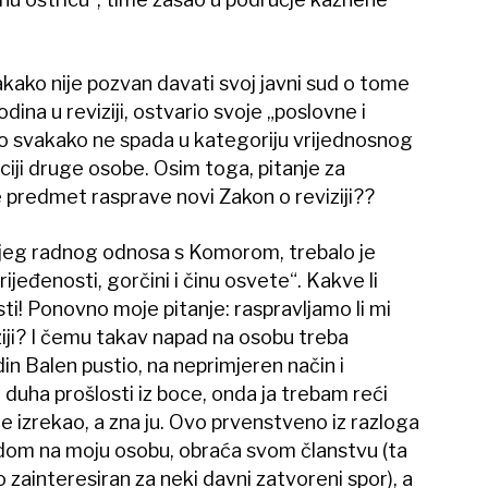
kako nije pozvan davati svoj javni sud o tome
odina u reviziji, ostvario svoje „poslovne i
Ovo svakako ne spada u kategoriju vrijednosnog
aciji druge osobe. Osim toga, pitanje za
e predmet rasprave novi Zakon o reviziji??
ojeg radnog odnosa s Komorom, trebalo je
ijeđenosti, gorčini i činu osvete“. Kakve li
! Ponovno moje pitanje: raspravljamo li mi
iji? I čemu takav napad na osobu treba
in Balen pustio, na neprimjeren način i
uha prošlosti iz boce, onda ja trebam reći
ije izrekao, a zna ju. Ovo prvenstveno iz razloga
adom na moju osobu, obraća svom članstvu (ta
io zainteresiran za neki davni zatvoreni spor), a