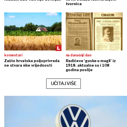
tvornica
komentari
na današnji dan
Zašto hrvatska poljoprivreda
Radićeve ‘guske u magli’ iz
ne stvara više vrijednosti
1918. aktualne su i 108
godina poslije
UČITAJ VIŠE