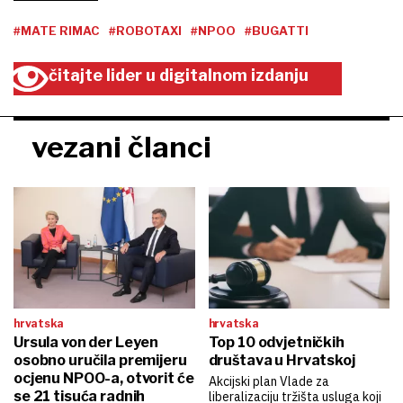
#MATE RIMAC
#ROBOTAXI
#NPOO
#BUGATTI
čitajte lider u digitalnom izdanju
vezani članci
hrvatska
hrvatska
Ursula von der Leyen
Top 10 odvjetničkih
osobno uručila premijeru
društava u Hrvatskoj
ocjenu NPOO-a, otvorit će
Akcijski plan Vlade za
se 21 tisuća radnih
liberalizaciju tržišta usluga koji