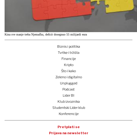
Kina sve manje treba Njemačku, deficit dosegnuo 55 milijardi eura
Biznis i politika
Tvrtke i tržišta
Financije
Kripto
Što i kako
Zeleno i digitalno
Unplugged
Podcast
Lider BI
Klub izvoznika
Studentski Lider klub
Konferencije
Pretplati se
Prijava na newsletter