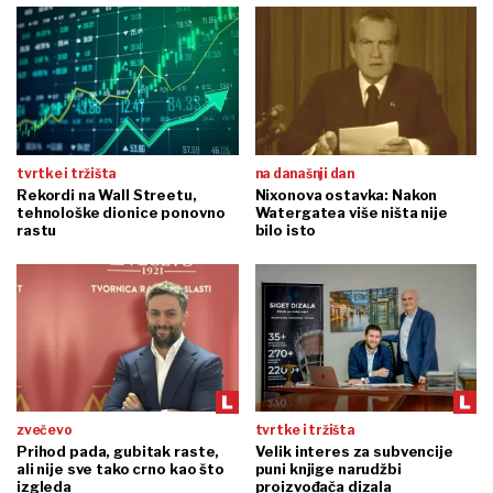
tvrtke i tržišta
na današnji dan
Rekordi na Wall Streetu,
Nixonova ostavka: Nakon
tehnološke dionice ponovno
Watergatea više ništa nije
rastu
bilo isto
zvečevo
tvrtke i tržišta
Prihod pada, gubitak raste,
Velik interes za subvencije
ali nije sve tako crno kao što
puni knjige narudžbi
izgleda
proizvođača dizala