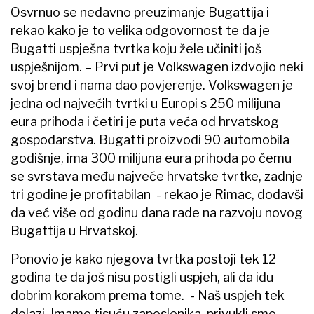
Osvrnuo se nedavno preuzimanje Bugattija i
rekao kako je to velika odgovornost te da je
Bugatti uspješna tvrtka koju žele učiniti još
uspješnijom. – Prvi put je Volkswagen izdvojio neki
svoj brend i nama dao povjerenje. Volkswagen je
jedna od najvećih tvrtki u Europi s 250 milijuna
eura prihoda i četiri je puta veća od hrvatskog
gospodarstva. Bugatti proizvodi 90 automobila
godišnje, ima 300 milijuna eura prihoda po čemu
se svrstava među najveće hrvatske tvrtke, zadnje
tri godine je profitabilan - rekao je Rimac, dodavši
da već više od godinu dana rade na razvoju novog
Bugattija u Hrvatskoj.
Ponovio je kako njegova tvrtka postoji tek 12
godina te da još nisu postigli uspjeh, ali da idu
dobrim korakom prema tome. - Naš uspjeh tek
dolazi. Imamo tisuću zaposlenika, privukli smo