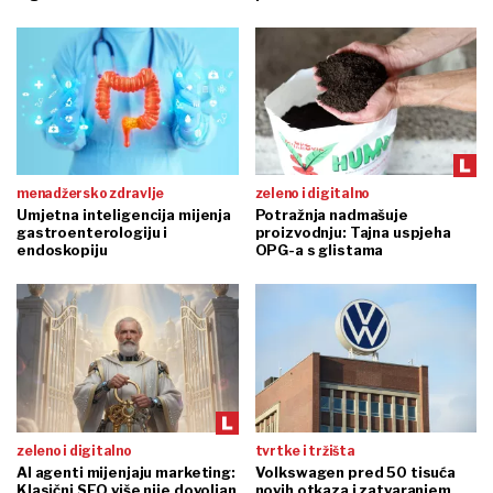
menadžersko zdravlje
zeleno i digitalno
Umjetna inteligencija mijenja
Potražnja nadmašuje
gastroenterologiju i
proizvodnju: Tajna uspjeha
endoskopiju
OPG-a s glistama
zeleno i digitalno
tvrtke i tržišta
AI agenti mijenjaju marketing:
Volkswagen pred 50 tisuća
Klasični SEO više nije dovoljan
novih otkaza i zatvaranjem