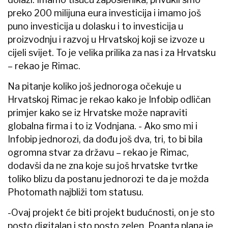
preko 200 milijuna eura investicija i imamo još
puno investicija u dolasku i to investicija u
proizvodnju i razvoj u Hrvatskoj koji se izvoze u
cijeli svijet. To je velika prilika za nas i za Hrvatsku
– rekao je Rimac.
Na pitanje koliko još jednoroga očekuje u
Hrvatskoj Rimac je rekao kako je Infobip odličan
primjer kako se iz Hrvatske može napraviti
globalna firma i to iz Vodnjana. - Ako smo mi i
Infobip jednorozi, da dođu još dva, tri, to bi bila
ogromna stvar za državu – rekao je Rimac,
dodavši da ne zna koje su još hrvatske tvrtke
toliko blizu da postanu jednorozi te da je možda
Photomath najbliži tom statusu.
-Ovaj projekt će biti projekt budućnosti, on je sto
posto digitalan i sto posto zelen. Poanta plana je