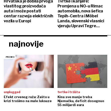
Hrvatska je dobila prvoga
Tvrtke i karijere:
vlastitog proizvođača
Promjena u NO-u Rimac
auta i može postati
automobila, nova šefica
centar razvoja električnih
Tepih-Centra i Möbel
vozila u Europi
Landa, slovenski vlasnici
vjeruju Upravi Tegre…
najnovije
unplugged
tvrtke i tržišta
Efekt crvenog ruža: Zašto u
Kina sve manje treba
krizi trošimo na male luksuze
Njemačku, deficit dosegnuo
55 milijardi eura