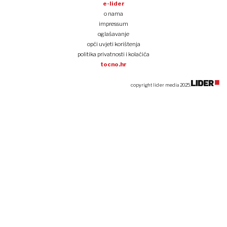
e-lider
o nama
impressum
oglašavanje
opći uvjeti korištenja
politika privatnosti i kolačića
tocno.hr
copyright lider media 2025.