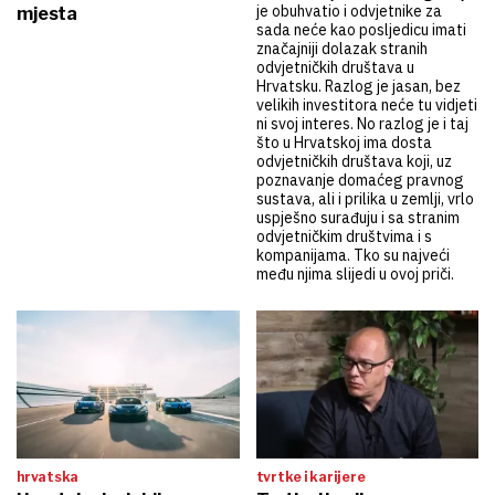
je obuhvatio i odvjetnike za
mjesta
sada neće kao posljedicu imati
značajniji dolazak stranih
odvjetničkih društava u
Hrvatsku. Razlog je jasan, bez
velikih investitora neće tu vidjeti
ni svoj interes. No razlog je i taj
što u Hrvatskoj ima dosta
odvjetničkih društava koji, uz
poznavanje domaćeg pravnog
sustava, ali i prilika u zemlji, vrlo
uspješno surađuju i sa stranim
odvjetničkim društvima i s
kompanijama. Tko su najveći
među njima slijedi u ovoj priči.
hrvatska
tvrtke i karijere