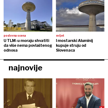
poslovna scena
svijet
U TLM-u moraju shvatiti
I mostarski Aluminij
da više nema povlaštenog
kupuje struju od
odnosa
Slovenaca
najnovije