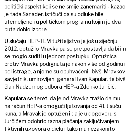
politički aspekt koji se ne smije zanemariti - kazao
je tada Sanader, ističući da su odluke bile
utemeljene i u političkom programu kojim je dva
puta dobio izbore.
U slučaju HEP-TLM tužiteljstvo je još u siječnju
2012. optužilo Mravka pa se pretpostavlja da bi im
se moglo suditi u jednom postupku. Optužnica
protiv Mravka podignuta je nakon više od godinu i
pol istrage, a njome su obuhvaćeni i bivši Mravkov
savjetnik, umirovljeni general Ivan Kapular, te bivši
član Nadzornog odbora HEP-a Zdenko Juričić.
Kapulara se tereti da je od Mravka tražio da mu
na račun HEP-a omogući ljetovanja od 41 tisuću
kuna, a Mravak je optužen i da je u dogovoru s
Jurčićem odobrio razna plaćanja zaključivanjem
fiktivnih ugovora o djelu i tako mu nezakonito