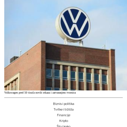
Volkswagen pred 50 tisuća novih otkaza i zatvaranjem tvornica
Biznis i politika
Tvrtke i tržišta
Financije
Kripto
Što i kako