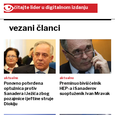
čitajte lider u digitalnom izdanju
vezani članci
aktualno
aktualno
Ponovno potvrđena
Preminuo bivši čelnik
optužnica protiv
HEP-a i Sanaderov
Sanadera i Ježića zbog
suoptuženik Ivan Mravak
pozajmice i jeftine struje
Diokiju