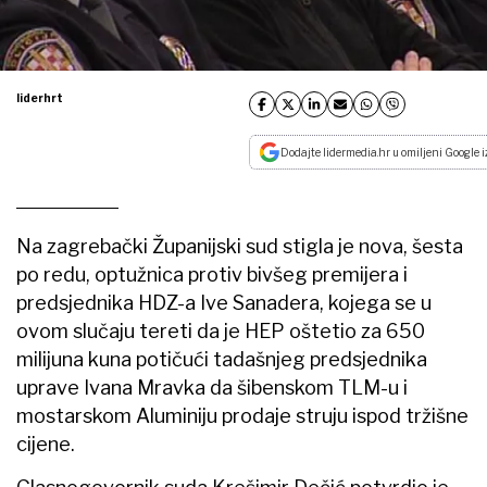
liderhrt
Dodajte lidermedia.hr u omiljeni Google i
Na zagrebački Županijski sud stigla je nova, šesta
po redu, optužnica protiv bivšeg premijera i
predsjednika HDZ-a Ive Sanadera, kojega se u
ovom slučaju tereti da je HEP oštetio za 650
milijuna kuna potičući tadašnjeg predsjednika
uprave Ivana Mravka da šibenskom TLM-u i
mostarskom Aluminiju prodaje struju ispod tržišne
cijene.