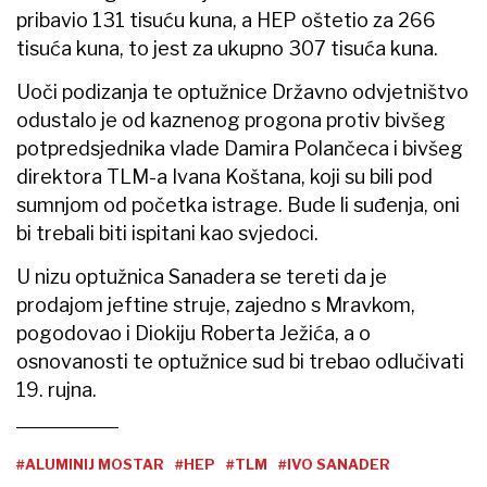
pribavio 131 tisuću kuna, a HEP oštetio za 266
tisuća kuna, to jest za ukupno 307 tisuća kuna.
Uoči podizanja te optužnice Državno odvjetništvo
odustalo je od kaznenog progona protiv bivšeg
potpredsjednika vlade Damira Polančeca i bivšeg
direktora TLM-a Ivana Koštana, koji su bili pod
sumnjom od početka istrage. Bude li suđenja, oni
bi trebali biti ispitani kao svjedoci.
U nizu optužnica Sanadera se tereti da je
prodajom jeftine struje, zajedno s Mravkom,
pogodovao i Diokiju Roberta Ježića, a o
osnovanosti te optužnice sud bi trebao odlučivati
19. rujna.
#ALUMINIJ MOSTAR
#HEP
#TLM
#IVO SANADER