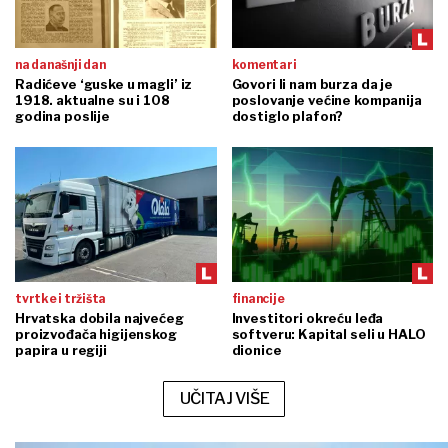
na današnji dan
komentari
Radićeve ‘guske u magli’ iz
Govori li nam burza da je
1918. aktualne su i 108
poslovanje većine kompanija
godina poslije
dostiglo plafon?
tvrtke i tržišta
financije
Hrvatska dobila najvećeg
Investitori okreću leđa
proizvođača higijenskog
softveru: Kapital seli u HALO
papira u regiji
dionice
UČITAJ VIŠE