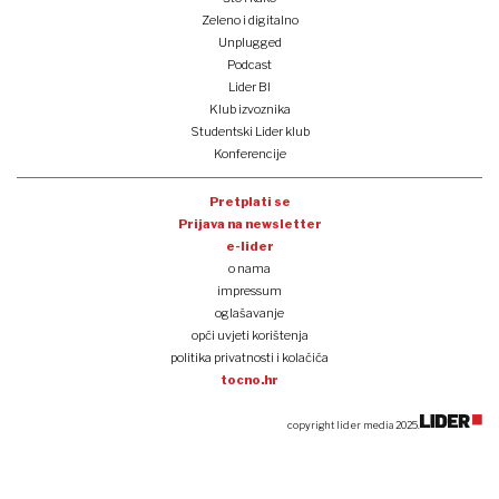
Zeleno i digitalno
Unplugged
Podcast
Lider BI
Klub izvoznika
Studentski Lider klub
Konferencije
Pretplati se
Prijava na newsletter
e-lider
o nama
impressum
oglašavanje
opći uvjeti korištenja
politika privatnosti i kolačića
tocno.hr
copyright lider media 2025.