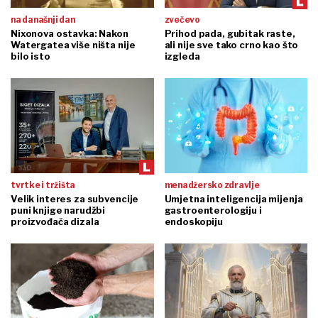
na današnji dan
zvečevo
Nixonova ostavka: Nakon
Prihod pada, gubitak raste,
Watergatea više ništa nije
ali nije sve tako crno kao što
bilo isto
izgleda
tvrtke i tržišta
menadžersko zdravlje
Velik interes za subvencije
Umjetna inteligencija mijenja
puni knjige narudžbi
gastroenterologiju i
proizvođača dizala
endoskopiju