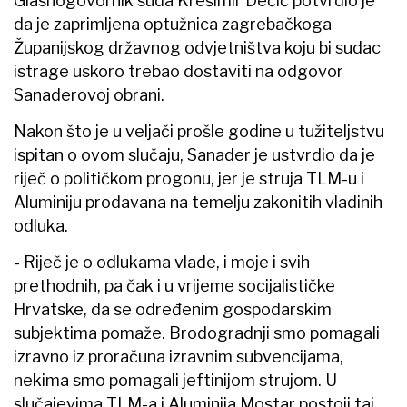
Glasnogovornik suda Krešimir Dečić potvrdio je
da je zaprimljena optužnica zagrebačkoga
Županijskog državnog odvjetništva koju bi sudac
istrage uskoro trebao dostaviti na odgovor
Sanaderovoj obrani.
Nakon što je u veljači prošle godine u tužiteljstvu
ispitan o ovom slučaju, Sanader je ustvrdio da je
riječ o političkom progonu, jer je struja TLM-u i
Aluminiju prodavana na temelju zakonitih vladinih
odluka.
- Riječ je o odlukama vlade, i moje i svih
prethodnih, pa čak i u vrijeme socijalističke
Hrvatske, da se određenim gospodarskim
subjektima pomaže. Brodogradnji smo pomagali
izravno iz proračuna izravnim subvencijama,
nekima smo pomagali jeftinijom strujom. U
slučajevima TLM-a i Aluminija Mostar postoji taj