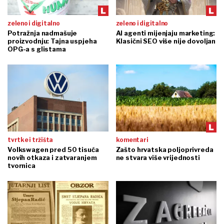
zeleno i digitalno
zeleno i digitalno
Potražnja nadmašuje
AI agenti mijenjaju marketing:
proizvodnju: Tajna uspjeha
Klasični SEO više nije dovoljan
OPG-a s glistama
tvrtke i tržišta
komentari
Volkswagen pred 50 tisuća
Zašto hrvatska poljoprivreda
novih otkaza i zatvaranjem
ne stvara više vrijednosti
tvornica