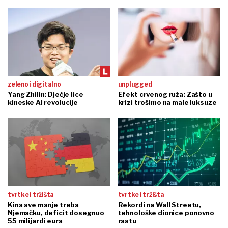
zeleno i digitalno
unplugged
Yang Zhilin: Dječje lice
Efekt crvenog ruža: Zašto u
kineske AI revolucije
krizi trošimo na male luksuze
tvrtke i tržišta
tvrtke i tržišta
Kina sve manje treba
Rekordi na Wall Streetu,
Njemačku, deficit dosegnuo
tehnološke dionice ponovno
55 milijardi eura
rastu