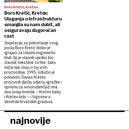
boro kretić, kretex
Boro Kretić, Kretex:
Ulaganja u infrastrukturu
smanjila su nam dobit, ali
osiguravaju dugoročan
rast
Inspiraciju za pokretanje svog
posla Boro Kretić dobio je
igrajući za lokalni nogometni
klub čiji je vlasnik ujedno bio
vlasnik tekstilne tvrtke. Iako
ništa nije znao o toj vrsti
proizvodnje, 1995. odlučio je
pokušati. Danas Kretex
proizvodi dječju odjeću, igračke i
opremu za novorođenčad, ima
dva svoja brenda – Kretex baby
i Kretex kids – i trgovine u
desetak hrvatskih gradova
najnovije