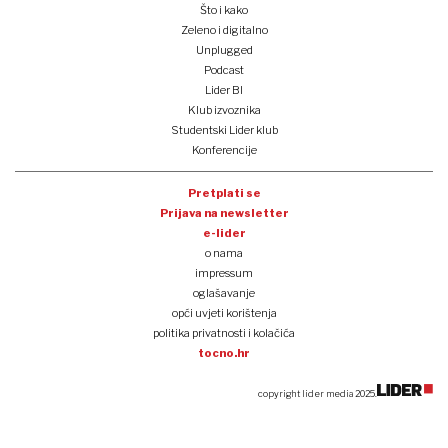
Što i kako
Zeleno i digitalno
Unplugged
Podcast
Lider BI
Klub izvoznika
Studentski Lider klub
Konferencije
Pretplati se
Prijava na newsletter
e-lider
o nama
impressum
oglašavanje
opći uvjeti korištenja
politika privatnosti i kolačića
tocno.hr
copyright lider media 2025.