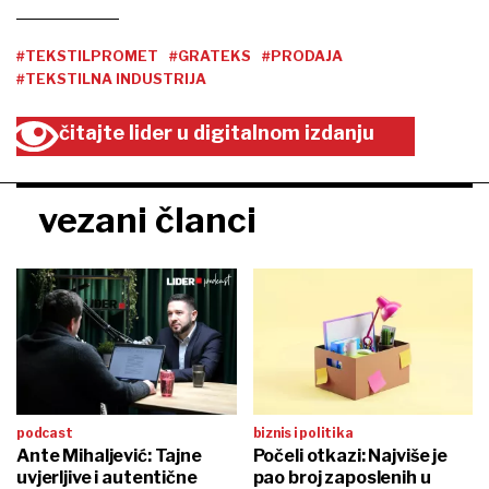
#TEKSTILPROMET
#GRATEKS
#PRODAJA
#TEKSTILNA INDUSTRIJA
čitajte lider u digitalnom izdanju
vezani članci
podcast
biznis i politika
Ante Mihaljević: Tajne
Počeli otkazi: Najviše je
uvjerljive i autentične
pao broj zaposlenih u