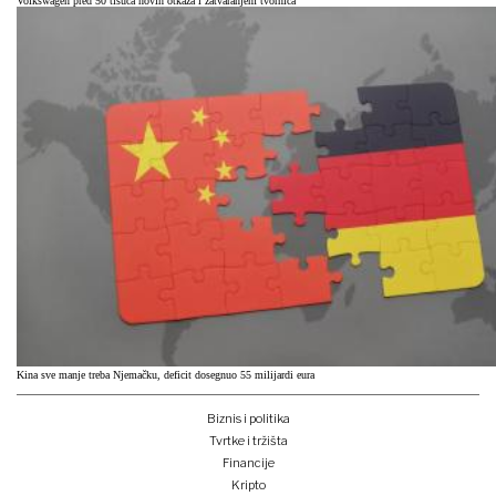
Volkswagen pred 50 tisuća novih otkaza i zatvaranjem tvornica
Kina sve manje treba Njemačku, deficit dosegnuo 55 milijardi eura
Biznis i politika
Tvrtke i tržišta
Financije
Kripto