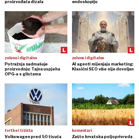
proizvođača dizala
endoskopiju
zeleno i digitalno
zeleno i digitalno
Potražnja nadmašuje
AI agenti mijenjaju marketing:
proizvodnju: Tajna uspjeha
Klasični SEO više nije dovoljan
OPG-a s glistama
tvrtke i tržišta
komentari
Volkswagen pred 50 tisuća
Zašto hrvatska poljoprivreda