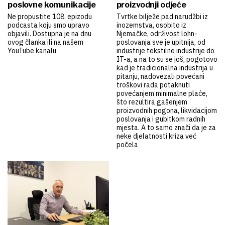
poslovne komunikacije
proizvodnji odjeće
Ne propustite 108. epizodu
Tvrtke bilježe pad narudžbi iz
podcasta koju smo upravo
inozemstva, osobito iz
objavili. Dostupna je na dnu
Njemačke, održivost lohn-
ovog članka ili na našem
poslovanja sve je upitnija, od
YouTube kanalu
industrije tekstilne industrije do
IT-a, a na to su se još, pogotovo
kad je tradicionalna industrija u
pitanju, nadovezali povećani
troškovi rada potaknuti
povećanjem minimalne plaće,
što rezultira gašenjem
proizvodnih pogona, likvidacijom
poslovanja i gubitkom radnih
mjesta. A to samo znači da je za
neke djelatnosti kriza već
počela