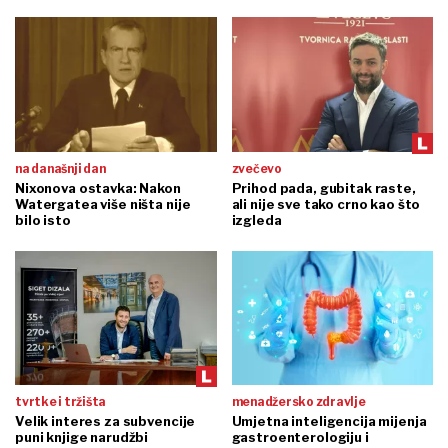
na današnji dan
zvečevo
Nixonova ostavka: Nakon
Prihod pada, gubitak raste,
Watergatea više ništa nije
ali nije sve tako crno kao što
bilo isto
izgleda
tvrtke i tržišta
menadžersko zdravlje
Velik interes za subvencije
Umjetna inteligencija mijenja
puni knjige narudžbi
gastroenterologiju i