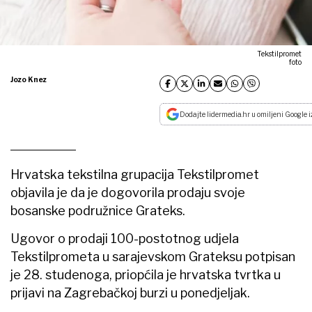
Tekstilpromet
foto
Jozo Knez
Dodajte lidermedia.hr u omiljeni Google i
Hrvatska tekstilna grupacija Tekstilpromet
objavila je da je dogovorila prodaju svoje
bosanske podružnice Grateks.
Ugovor o prodaji 100-postotnog udjela
Tekstilprometa u sarajevskom Grateksu potpisan
je 28. studenoga, priopćila je hrvatska tvrtka u
prijavi na Zagrebačkoj burzi u ponedjeljak.