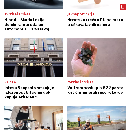
tvrtke i tržišta
javna potrošnja
Hibridi i Škoda i dalje
Hrvatska treća u EU po rastu
dominiraju prodajom
troškova javnih usluga
automobila u Hrvatskoj
kripto
tvrtke i tržišta
Intesa Sanpaolo smanjuje
Volfram poskupio 622 posto,
izloženost bitcoinu dok
kritični minerali ruše rekorde
kupuje ethereum