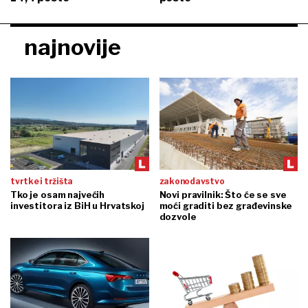
najnovije
tvrtke i tržišta
zakonodavstvo
Tko je osam najvećih
Novi pravilnik: Što će se sve
investitora iz BiH u Hrvatskoj
moći graditi bez građevinske
dozvole