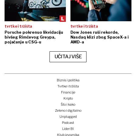
tvrtke i tržišta
tvrtke i tržišta
Porsche pokrenuo likvidaciju
Dow Jones ruši rekorde,
bivšeg Rimčevog Greypa,
Nasdaq klizi zbog SpaceX-a i
pojačanje u CSG-u
AMD-a
UČITAJ VIŠE
Biznis i politika
Tvrtke i tržišta
Financije
Kripto
Što i kako
Zeleno i digitalno
Unplugged
Podcast
Lider BI
Klub izvoznika