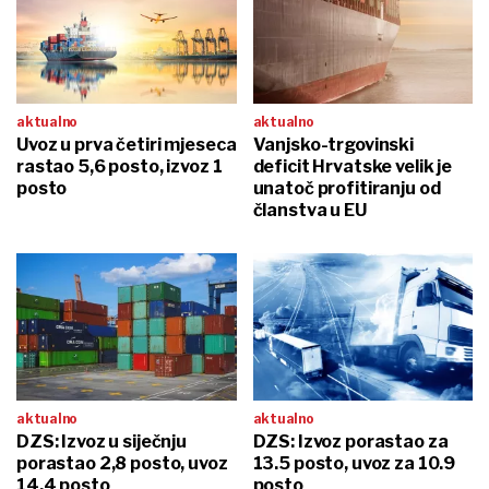
aktualno
aktualno
Uvoz u prva četiri mjeseca
Vanjsko-trgovinski
rastao 5,6 posto, izvoz 1
deficit Hrvatske velik je
posto
unatoč profitiranju od
članstva u EU
aktualno
aktualno
DZS: Izvoz u siječnju
DZS: Izvoz porastao za
porastao 2,8 posto, uvoz
13.5 posto, uvoz za 10.9
14,4 posto
posto