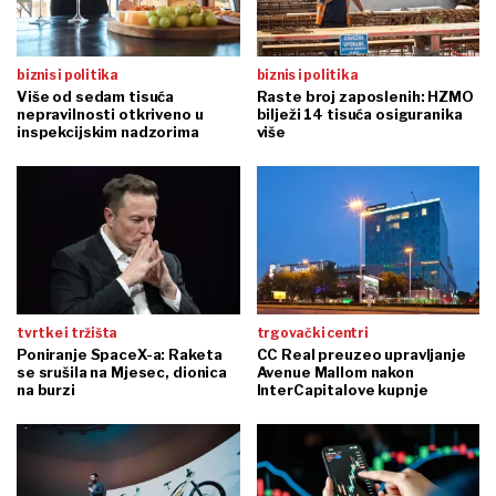
biznis i politika
biznis i politika
Više od sedam tisuća
Raste broj zaposlenih: HZMO
nepravilnosti otkriveno u
bilježi 14 tisuća osiguranika
inspekcijskim nadzorima
više
tvrtke i tržišta
trgovački centri
Poniranje SpaceX-a: Raketa
CC Real preuzeo upravljanje
se srušila na Mjesec, dionica
Avenue Mallom nakon
na burzi
InterCapitalove kupnje