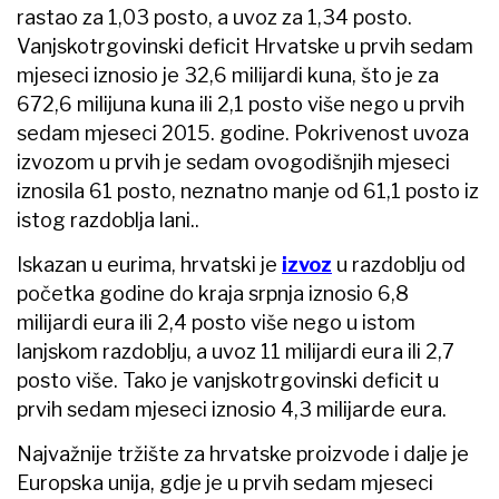
rastao za 1,03 posto, a uvoz za 1,34 posto.
Vanjskotrgovinski deficit Hrvatske u prvih sedam
mjeseci iznosio je 32,6 milijardi kuna, što je za
672,6 milijuna kuna ili 2,1 posto više nego u prvih
sedam mjeseci 2015. godine. Pokrivenost uvoza
izvozom u prvih je sedam ovogodišnjih mjeseci
iznosila 61 posto, neznatno manje od 61,1 posto iz
istog razdoblja lani..
Iskazan u eurima, hrvatski je
izvoz
u razdoblju od
početka godine do kraja srpnja iznosio 6,8
milijardi eura ili 2,4 posto više nego u istom
lanjskom razdoblju, a uvoz 11 milijardi eura ili 2,7
posto više. Tako je vanjskotrgovinski deficit u
prvih sedam mjeseci iznosio 4,3 milijarde eura.
Najvažnije tržište za hrvatske proizvode i dalje je
Europska unija, gdje je u prvih sedam mjeseci