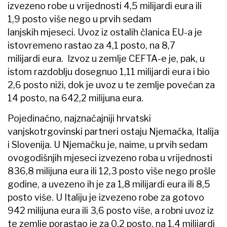
izvezeno robe u vrijednosti 4,5 milijardi eura ili
1,9 posto više nego u prvih sedam
lanjskih mjeseci. Uvoz iz ostalih članica EU-a je
istovremeno rastao za 4,1 posto, na 8,7
milijardi eura. Izvoz u zemlje CEFTA-e je, pak, u
istom razdoblju dosegnuo 1,11 milijardi eura i bio
2,6 posto niži, dok je uvoz u te zemlje povećan za
14 posto, na 642,2 milijuna eura.
Pojedinačno, najznačajniji hrvatski
vanjskotrgovinski partneri ostaju Njemačka, Italija
i Slovenija. U Njemačku je, naime, u prvih sedam
ovogodišnjih mjeseci izvezeno roba u vrijednosti
836,8 milijuna eura ili 12,3 posto više nego prošle
godine, a uvezeno ih je za 1,8 milijardi eura ili 8,5
posto više. U Italiju je izvezeno robe za gotovo
942 milijuna eura ili 3,6 posto više, a robni uvoz iz
te zemlje porastao je za 0,2 posto, na 1,4 milijardi