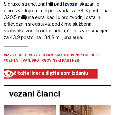
S druge strane, znatniji pad
izvoza
iskazan je
u proizvodnji naftnih proizvoda, za 34,3 posto, na
320,5 milijuna eura, kao i u proizvodnji ostalih
prijevoznih sredstava, pod čime službena
statistika vodi brodogradnju, čiji je izvoz smanjen
za 43,9 posto, na 134,8 milijuna eura.
#IZVOZ
#EU
#UVOZ
#VANJSKOTRGOVINSKI DEFICIT
#CEFTA
#VANJSKOTRGOVINSKI PARTNERI
čitajte lider u digitalnom izdanju
vezani članci