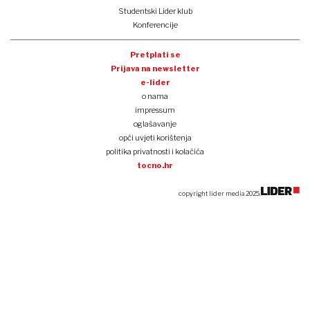
Studentski Lider klub
Konferencije
Pretplati se
Prijava na newsletter
e-lider
o nama
impressum
oglašavanje
opći uvjeti korištenja
politika privatnosti i kolačića
tocno.hr
copyright lider media 2025.