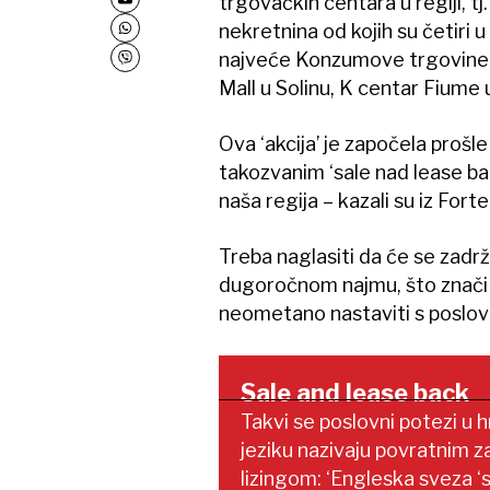
trgovačkih centara u regiji, tj. 
nekretnina od kojih su četiri 
najveće Konzumove trgovine 
Mall u Solinu, K centar Fiume u 
Ova ‘akcija’ je započela prošl
takozvanim ‘sale nad lease back
naša regija – kazali su iz For
Treba naglasiti da će se zadrž
dugoročnom najmu, što znači 
neometano nastaviti s poslo
Sale and lease back
Takvi se poslovni potezi u
jeziku nazivaju povratnim z
lizingom: ‘Engleska sveza ‘