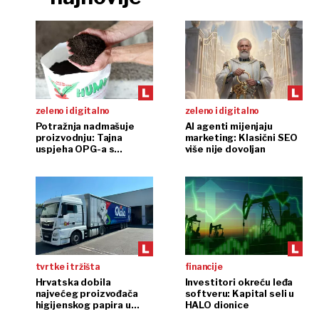
zeleno i digitalno
zeleno i digitalno
Potražnja nadmašuje
AI agenti mijenjaju
proizvodnju: Tajna
marketing: Klasični SEO
uspjeha OPG-a s
više nije dovoljan
glistama
tvrtke i tržišta
financije
Hrvatska dobila
Investitori okreću leđa
najvećeg proizvođača
softveru: Kapital seli u
higijenskog papira u
HALO dionice
regiji