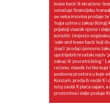
lease back’ ili skraćeno ‘le
označuje financijsku transak
se neka imovina prodaje te
toga uzima u zakup (lizing) 
prijašnji vlasnik njome i da
koristiti. Umjesto englesko
‘sale and lease back’ koji d
znači ‘prodaj i ponovno zakup
upotrijebiti hrvatski naziv ‘
zakup’ ili ‘povratni lizing’.’ La
rečeno, vlasnik tvrtke kupi t
poslovna prostora u koje sm
Konzum, proda ih osobi X i 
istoj osobi X plaća najam, a 
prostorima i dalje posluje 