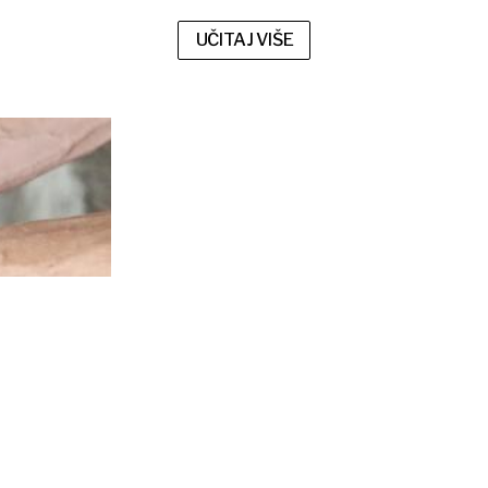
UČITAJ VIŠE
Potražnja nadmašuje proizvodnju: Tajna uspjeha OPG-a s glistama