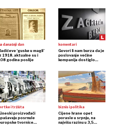
a današnji dan
komentari
Radićeve ‘guske u magli’
Govori li nam burza da je
z 1918. aktualne su i
poslovanje većine
108 godina poslije
kompanija dostiglo
plafon?
vrtke i tržišta
biznis i politika
Kineski proizvođači
Cijene hrane opet
spašavaju posrnule
porasle u srpnju, na
europske tvornice
najvišu razinu u 3,5
automobila
godine