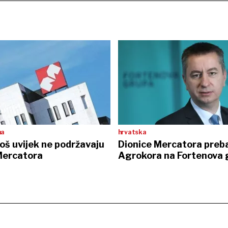
na
hrvatska
još uvijek ne podržavaju
Dionice Mercatora preb
Mercatora
Agrokora na Fortenova 