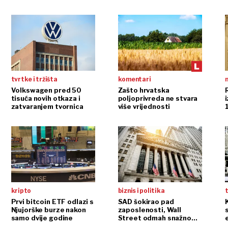
tvrtke i tržišta
komentari
n
Volkswagen pred 50
Zašto hrvatska
tisuća novih otkaza i
poljoprivreda ne stvara
i
zatvaranjem tvornica
više vrijednosti
kripto
biznis i politika
t
Prvi bitcoin ETF odlazi s
SAD šokirao pad
Njujorške burze nakon
zaposlenosti, Wall
samo dvije godine
Street odmah snažno
reagirao