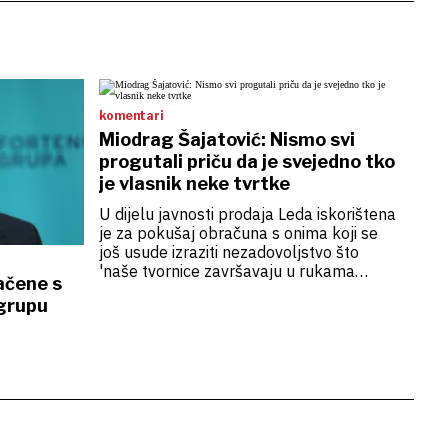
komentari
Miodrag Šajatović: Nismo svi
progutali priču da je svejedno tko
je vlasnik neke tvrtke
U dijelu javnosti prodaja Leda iskorištena
je za pokušaj obračuna s onima koji se
još usude izraziti nezadovoljstvo što
'naše tvornice završavaju u rukama
ačene s
stranaca'. Pa nadobudni ekonomski
grupu
ravnozemljaši učeno primjećuju da 'Ledo
nikad nije bio naš'