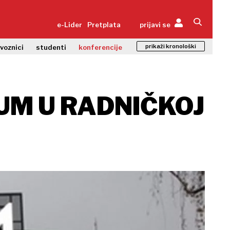
e-Lider
Pretplata
prijavi se
prikaži kronološki
zvoznici
studenti
konferencije
UM U RADNIČKOJ