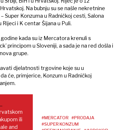
u Srbiji, BiH i u Hrvatskoj. Riječ je o 12
u Hrvatskoj. Na bubnju su se našle nekretnine
– Super Konzuma u Radničkoj cesti, Salona
Rijeci i K centar Šijana u Puli.
e godine kada su iz Mercatora krenuli s
’ principom u Sloveniji, a sada je na red došla i
tenova grupe.
avati djelatnosti trgovine koje su u
da će, primjerice, Konzum u Radničkoj
vanjem.
 hrvatskom
#MERCATOR
#PRODAJA
akupom ili
#SUPER KONZUM
sale and