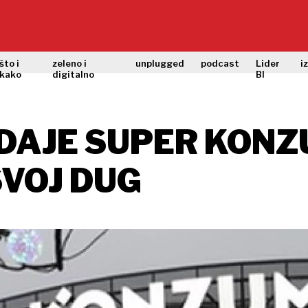
što i
zeleno i
unplugged
podcast
Lider
i
kako
digitalno
BI
AJE SUPER KONZ
SVOJ DUG