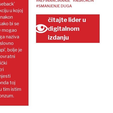
#REFINANCIRANJE
#AGROKOR
aseback’
#SMANJENJE DUGA
ciju u kojoj
 nakon
čitajte lider u
kako bi se
digitalnom
lje mogao
izdanju
ga naziva
oslovno
i’, bolje je
povratni
ički
ri
jesti
onda toj
u tim istim
Konzum.