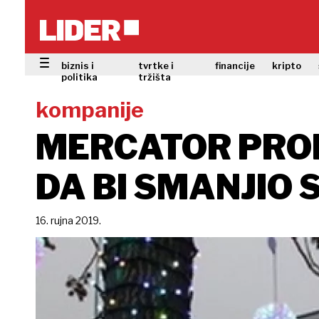
biznis i
tvrtke i
financije
kripto
politika
tržišta
kompanije
MERCATOR PROD
DA BI SMANJIO 
16. rujna 2019.