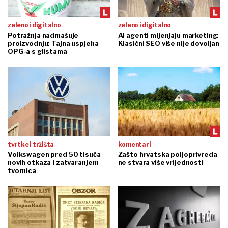
zeleno i digitalno
zeleno i digitalno
Potražnja nadmašuje
AI agenti mijenjaju marketing:
proizvodnju: Tajna uspjeha
Klasični SEO više nije dovoljan
OPG-a s glistama
tvrtke i tržišta
komentari
Volkswagen pred 50 tisuća
Zašto hrvatska poljoprivreda
novih otkaza i zatvaranjem
ne stvara više vrijednosti
tvornica