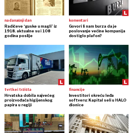
na današnji dan
komentari
Radićeve ‘guske u magli’ iz
Govori li nam burza da je
1918. aktualne su i 108
poslovanje većine kompanija
godina poslije
dostiglo plafon?
tvrtke i tržišta
financije
Hrvatska dobila najvećeg
Investitori okreću leđa
proizvođača higijenskog
softveru: Kapital seli u HALO
papira u regiji
dionice