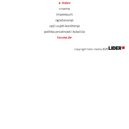
e-lider
o nama
impressum
oglašavanje
opći uvjeti korištenja
politika privatnosti i kolačića
tocno.hr
copyright lider media 2025.