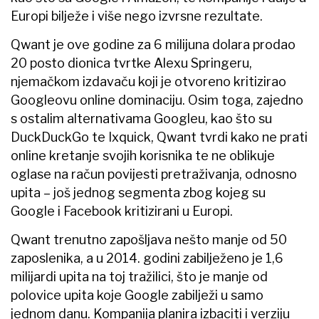
Europi bilježe i više nego izvrsne rezultate.
Qwant je ove godine za 6 milijuna dolara prodao
20 posto dionica tvrtke Alexu Springeru,
njemačkom izdavaču koji je otvoreno kritizirao
Googleovu online dominaciju. Osim toga, zajedno
s ostalim alternativama Googleu, kao što su
DuckDuckGo te Ixquick, Qwant tvrdi kako ne prati
online kretanje svojih korisnika te ne oblikuje
oglase na račun povijesti pretraživanja, odnosno
upita – još jednog segmenta zbog kojeg su
Google i Facebook kritizirani u Europi.
Qwant trenutno zapošljava nešto manje od 50
zaposlenika, a u 2014. godini zabilježeno je 1,6
milijardi upita na toj tražilici, što je manje od
polovice upita koje Google zabilježi u samo
jednom danu. Kompanija planira izbaciti i verziju