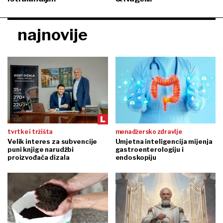
najnovije
tvrtke i tržišta
menadžersko zdravlje
Velik interes za subvencije
Umjetna inteligencija mijenja
puni knjige narudžbi
gastroenterologiju i
proizvođača dizala
endoskopiju