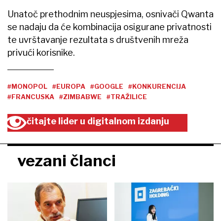
Unatoč prethodnim neuspjesima, osnivači Qwanta
se nadaju da će kombinacija osigurane privatnosti
te uvrštavanje rezultata s društvenih mreža
privući korisnike.
#MONOPOL
#EUROPA
#GOOGLE
#KONKURENCIJA
#FRANCUSKA
#ZIMBABWE
#TRAŽILICE
čitajte lider u digitalnom izdanju
vezani članci