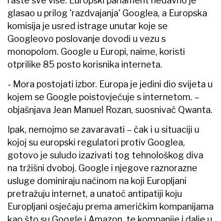
raste sve više. Europski parlament nedavno je
glasao u prilog 'razdvajanja' Googlea, a Europska
komisija je usred istrage unutar koje se
Googleovo poslovanje dovodi u vezu s
monopolom. Google u Europi, naime, koristi
otprilike 85 posto korisnika interneta.
- Mora postojati izbor. Europa je jedini dio svijeta u
kojem se Google poistovjećuje s internetom. –
objašnjava Jean Manuel Rozan, suosnivač Qwanta.
Ipak, nemojmo se zavaravati – čak i u situaciji u
kojoj su europski regulatori protiv Googlea,
gotovo je suludo izazivati tog tehnološkog diva
na tržišni dvoboj. Google i njegove raznorazne
usluge dominiraju načinom na koji Europljani
pretražuju internet, a unatoč antipatiji koju
Europljani osjećaju prema američkim kompanijama
kao što su Google i Amazon, te kompanije i dalje u