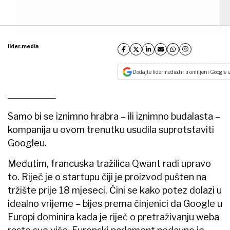
lider.media
Dodajte lidermedia.hr u omiljeni Google i
Samo bi se iznimno hrabra – ili iznimno budalasta –
kompanija u ovom trenutku usudila suprotstaviti
Googleu.
Međutim, francuska tražilica Qwant radi upravo
to. Riječ je o startupu čiji je proizvod pušten na
tržište prije 18 mjeseci. Čini se kako potez dolazi u
idealno vrijeme – bijes prema činjenici da Google u
Europi dominira kada je riječ o pretraživanju weba