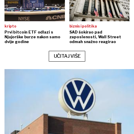
kripto
biznis i politika
Prvi bitcoin ETF odlazi s
SAD šokirao pad
Njujorške burze nakon samo
zaposlenosti, Wall Street
dvije godine
odmah snažno reagirao
UČITAJ VIŠE