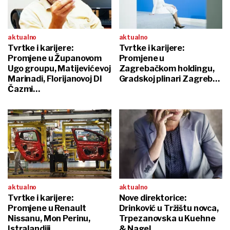
aktualno
aktualno
Tvrtke i karijere:
Tvrtke i karijere:
Promjene u Županovom
Promjene u
Ugo groupu, Matijevićevoj
Zagrebačkom holdingu,
Marinadi, Florijanovoj DI
Gradskoj plinari Zagreb…
Čazmi…
aktualno
aktualno
Tvrtke i karijere:
Nove direktorice:
Promjene u Renault
Drinković u Tržištu novca,
Nissanu, Mon Perinu,
Trpezanovska u Kuehne
Istralandiji…
& Nagel...