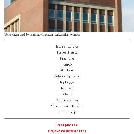
Volkswagen pred 50 tisuća novih otkaza i zatvaranjem tvornica
Biznis i politika
Tvrtke i tržišta
Financije
Kripto
Što i kako
Zeleno i digitalno
Unplugged
Podcast
Lider BI
Klub izvoznika
Studentski Lider klub
Konferencije
Pretplati se
Prijava na newsletter