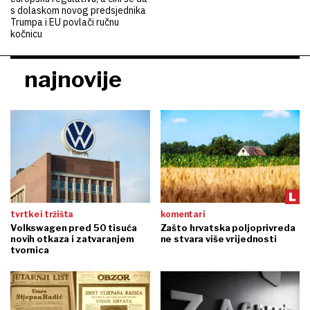
s dolaskom novog predsjednika
Trumpa i EU povlači ručnu
kočnicu
najnovije
tvrtke i tržišta
komentari
Volkswagen pred 50 tisuća
Zašto hrvatska poljoprivreda
novih otkaza i zatvaranjem
ne stvara više vrijednosti
tvornica