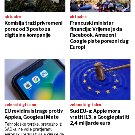
aktualno
aktualno
Komisija traži privremeni
Francuski ministar
porez od 3 posto za
financija: Vrijeme je da
digitalne kompanije
Facebook, Amazon i
Google plate porezni dug
Europi
zeleno i digitalno
zeleno i digitalno
EU revidira istrage protiv
Sud EU-a: Apple mora
Applea, Googlea i Mete
vratiti 13, a Google platiti
2,4 milijarde eura
Tehnološke tvrtke, pretežno iz
SAD-a, ne vole pretjeranu
europsku regulativu, a čini se da