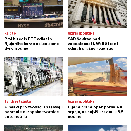
kripto
biznis i politika
Prvi bitcoin ETF odlazi s
SAD šokirao pad
Njujorške burze nakon samo
zaposlenosti, Wall Street
dvije godine
odmah snažno reagirao
tvrtke i tržišta
biznis i politika
Kineski proizvođači spašavaju
Cijene hrane opet porasle u
posrnule europske tvornice
srpnju, na najvišu razinu u 3,5
automobila
godine