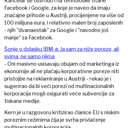
Kancelar se osvrnuo i na tehnološke titane
Facebook i Google, za koje je naveo da imaju
značajne prihode u Austriji, procijenjene na više od
100 milijuna eura, i relativno malen broj zaposlenih
- njih ''dvanaestak" za Google i "navodno još
manje" za Facebook.
Šonje o dolasku IBM-a: Ja sam za niže poreze, ali
svima, ne samo njima
- Oni masivno usisavaju obujam od marketinga iz
ekonomije ali ne plaćaju korporativne poreze niti
pristojbe na reklamiranje u Austriji - rekao je i
sugerirao da bi veći porezi od multinacionalnih
korporacija mogli osigurati veće subvencije za
tiskane medije.
Kern je u razgovoru kritizirao članice EU s niskim
poreznim režimima čija je svrha privlačenje
multinacionalnih korporacija.