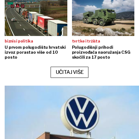
biznis i politika
tvrtke i tržišta
U prvom polugodištu hrvatski
Polugodišnji prihodi
izvoz porastao više od 10
proizvođača naoružanja CSG
posto
skočili za 17 posto
UČITAJ VIŠE