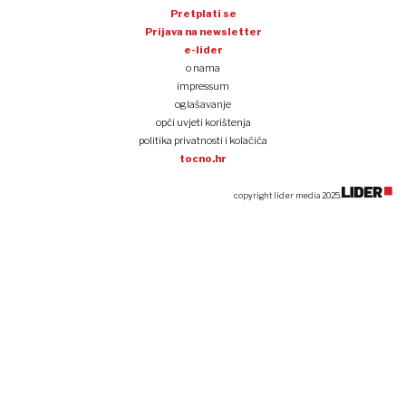
Pretplati se
Prijava na newsletter
e-lider
o nama
impressum
oglašavanje
opći uvjeti korištenja
politika privatnosti i kolačića
tocno.hr
copyright lider media 2025.