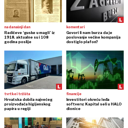
na današnji dan
komentari
Radićeve ‘guske u magli’ iz
Govori li nam burza da je
1918. aktualne su i 108
poslovanje većine kompanija
godina poslije
dostiglo plafon?
tvrtke i tržišta
financije
Hrvatska dobila najvećeg
Investitori okreću leđa
proizvođača higijenskog
softveru: Kapital seli u HALO
papira u regiji
dionice