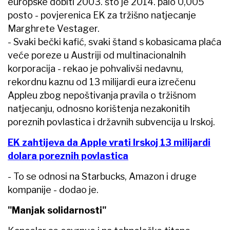
europske dobiti 2003. što je 2014. palo 0,005
posto - povjerenica EK za tržišno natjecanje
Marghrete Vestager.
- Svaki bečki kafić, svaki štand s kobasicama plaća
veće poreze u Austriji od multinacionalnih
korporacija - rekao je pohvalivši nedavnu,
rekordnu kaznu od 13 milijardi eura izrečenu
Appleu zbog nepoštivanja pravila o tržišnom
natjecanju, odnosno korištenja nezakonitih
poreznih povlastica i državnih subvencija u Irskoj.
EK zahtijeva da Apple vrati Irskoj 13 milijardi
dolara poreznih povlastica
- To se odnosi na Starbucks, Amazon i druge
kompanije - dodao je.
"Manjak solidarnosti"