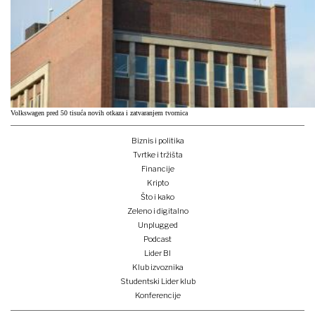
Volkswagen pred 50 tisuća novih otkaza i zatvaranjem tvornica
Biznis i politika
Tvrtke i tržišta
Financije
Kripto
Što i kako
Zeleno i digitalno
Unplugged
Podcast
Lider BI
Klub izvoznika
Studentski Lider klub
Konferencije