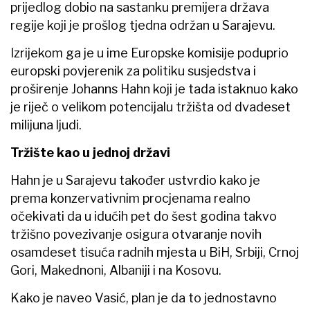
prijedlog dobio na sastanku premijera država
regije koji je prošlog tjedna održan u Sarajevu.
Izrijekom ga je u ime Europske komisije poduprio
europski povjerenik za politiku susjedstva i
proširenje Johanns Hahn koji je tada istaknuo kako
je riječ o velikom potencijalu tržišta od dvadeset
milijuna ljudi.
Tržište kao u jednoj državi
Hahn je u Sarajevu također ustvrdio kako je
prema konzervativnim procjenama realno
očekivati da u idućih pet do šest godina takvo
tržišno povezivanje osigura otvaranje novih
osamdeset tisuća radnih mjesta u BiH, Srbiji, Crnoj
Gori, Makednoni, Albaniji i na Kosovu.
Kako je naveo Vasić, plan je da to jednostavno