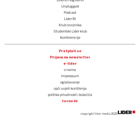
Unplugged
Podcast
Lider BI
Klub izvoznika
Studentski Lider klub
Konferencije
Pretplati se
Prijava na newsletter
e-lider
o nama
impressum
oglašavanje
opći uvjeti korištenja
politika privatnosti i kolačića
tocno.hr
copyright lider media 2025.