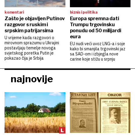
komentari
biznis i politika
Zašto je objavljen Putinov
Europa spremna dati
razgovor s ruskim i
Trumpu trgovinsku
srpskim patrijarsima
ponudu od 50 milijardi
eura
U vrijeme kada razgovori o
mirovnom sprazumu u Ukrajini
EU nudi veći uvoz LNG-a i soje
postavljaju temelje novoga
kako bi smanjila trgovinski jaz
svjetskog poretka Putin je
sa SAD-om i izbjegla nove
pokazao čija je Srbija
carine koje stižu u srpnju
najnovije