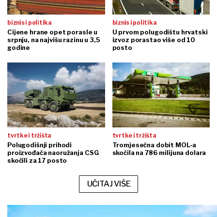
biznis i politika
biznis i politika
Cijene hrane opet porasle u
U prvom polugodištu hrvatski
srpnju, na najvišu razinu u 3,5
izvoz porastao više od 10
godine
posto
tvrtke i tržišta
tvrtke i tržišta
Polugodišnji prihodi
Tromjesečna dobit MOL-a
proizvođača naoružanja CSG
skočila na 786 milijuna dolara
skočili za 17 posto
UČITAJ VIŠE