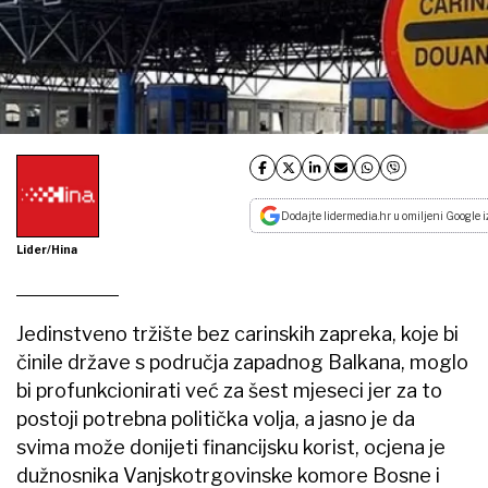
Dodajte lidermedia.hr u omiljeni Google i
Lider/Hina
Jedinstveno tržište bez carinskih zapreka, koje bi
činile države s područja zapadnog Balkana, moglo
bi profunkcionirati već za šest mjeseci jer za to
postoji potrebna politička volja, a jasno je da
svima može donijeti financijsku korist, ocjena je
dužnosnika Vanjskotrgovinske komore Bosne i