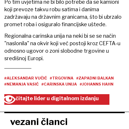
Po tim uvjetima ne bi bilo potrebe da se kamioni
koji prevoze takvu robu satima i danima
zadržavaju na državnim granicama, što bi ubrzalo
promet roba i osiguralo financijske uštede.
Regionalna carinska unija na neki bi se se način
"naslonila" na okvir koji već postoji kroz CEFTA-u
odnosno ugovor o zoni slobodne trgovine u
središnoj Europi.
#ALEKSANDAR VUČIĆ
#TRGOVINA
#ZAPADNI BALKAN
#NEMANJA VASIĆ
#CARINSKA UNIJA
#JOHANNS HAHN
čitajte lider u digitalnom izdanju
vezani članci