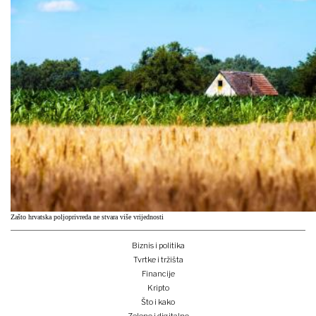
Zašto hrvatska poljoprivreda ne stvara više vrijednosti
Biznis i politika
Tvrtke i tržišta
Financije
Kripto
Što i kako
Zeleno i digitalno