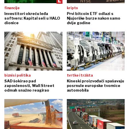
financije
kripto
Investitori okreću leđa
Prvi bitcoin ETF odlazi s
softveru: Kapital seli u HALO
Njujorške burze nakon samo
dionice
dvije godine
biznis i politika
tvrtke i tržišta
SAD šokirao pad
Kineski proizvođači spašavaju
zaposlenosti, Wall Street
posrnule europske tvornice
odmah snažno reagirao
automobila