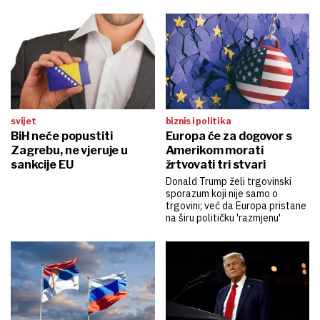
svijet
biznis i politika
BiH neće popustiti
Europa će za dogovor s
Zagrebu, ne vjeruje u
Amerikom morati
sankcije EU
žrtvovati tri stvari
Donald Trump želi trgovinski
sporazum koji nije samo o
trgovini; već da Europa pristane
na širu političku 'razmjenu'