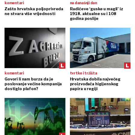
komentari
na današnji dan
Zašto hrvatska poljoprivreda
Radićeve ‘guske u magli’ iz
ne stvara više vrijednosti
1918. aktualne su i 108
godina poslije
komentari
tvrtke i tržišta
Govori li nam burza da je
Hrvatska dobila najvećeg
poslovanje većine kompanija
proizvođača higijenskog
dostiglo plafon?
papira u regiji