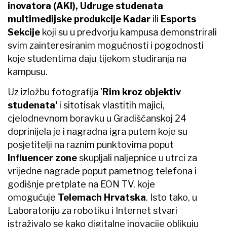
inovatora (AKI)
,
Udrug
e
studenata
multimedijske produkcije Kadar
ili
Esports
Sekcij
e
koji su u predvorju kampusa demonstrirali
svim zainteresiranim mogućnosti i pogodnosti
koje studentima daju tijekom studiranja na
kampusu.
Uz izložbu fotografija '
Rim kroz objektiv
studenata'
i sitotisak vlastitih majici,
cjelodnevnom boravku u Gradišćanskoj 24
doprinijela je i nagradna igra putem koje su
posjetitelji na raznim punktovima poput
Influencer zone
skupljali naljepnice u utrci za
vrijedne nagrade poput pametnog telefona i
godišnje pretplate na EON TV, koje
omogućuje
Telemach Hrvatska
. Isto tako, u
Laboratoriju za robotiku i Internet stvari
istraživalo se kako digitalne inovacije oblikuju