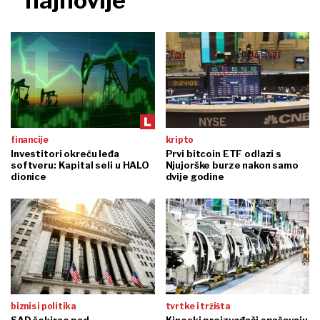
najnovije
financije
kripto
Investitori okreću leđa
Prvi bitcoin ETF odlazi s
softveru: Kapital seli u HALO
Njujorške burze nakon samo
dionice
dvije godine
biznis i politika
tvrtke i tržišta