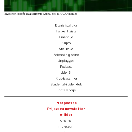
Investitori okreću leđa softveru: Kapital seli u HALO dionice
Biznis i politika
Tvrtke i tržišta
Financije
Kripto
Što i kako
Zeleno i digitalno
Unplugged
Podcast
Lider BI
Klub izvoznika
Studentski Lider klub
Konferencije
Pretplati se
Prijava na newsletter
e-lider
o nama
impressum