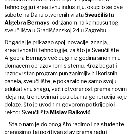
tehnologiju i kreativnu industriju, okupilo se ove
subote na Danu otvorenih vrata
Sveučilišta
Algebra Bernays
, održanom na kampusu tog
sveučilišta u Gradišćanskoj 24 u Zagrebu.
Događaj je prikazao spoj inovacije, znanja,
kreativnosti i tehnologije, za što je Sveučilište
Algebra Bernays već dugi niz godina sinonim u
domaćem obrazovnom sistemu. Kroz bogat i
raznovrstan program pun zanimljivih i korisnih
panela, sveučilište je pokazalo ne samo svoju
edukativnu snagu, već i otvorenost prema novim
idejama, trendovima i potrebama generacija koje
dolaze, što je uvodnim govorom potkrijepio i
rektor Sveučilišta
Mislav
Balković
.
– Stalo nam je do onog što radimo i na studente
prenosimo taj pozitivan stav prema radu i