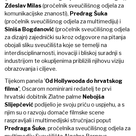
Zdeslav Milas
(pročelnik sveučilišnog odjela za
komunikacijske znanosti),
Predrag Šuka
(pročelnik sveučilišnog odjela za multimediju) i
Siniša Bogdanović
(pročelnik sveučilišnog odjela
za dizajn) zajednički su kroz odgovore na pitanja
obojali sliku sveučilišta koje se temelji na
interdisciplinarnosti, inovaciji i bliskoj suradnji s
industrijom te okupljenima približili njihovu viziju
obrazovanja i ciljeve.
Tijekom panela '
Od Hollywooda do hrvatskog
filma'
, Oscarom nominirani redatelj te prvi
hrvatski dobitnik Zlatne palme
Nebojša
Slijepčević
podijelio je svoju priču o uspjehu, a s
njim su o razvoju domaće filmske scene
raspravljali i multimedijski stručnjaci poput
Predraga Šuke
, pročelnika sveučilišnog odjela za