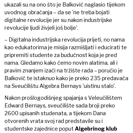
ukazali su na ono što je Balković naglasio tijekom
uvodnog obraćanja – da se 'ne treba bojati
digitalne revolucije jer su nakon industrijske
revolucije ljudi živjeli još bolje'.
– Digitalna industrijska revolucija prijeti, no nama
kao edukatorima je misija razmišljati i educirati te
pripremiti studente za budućnost koja je pred
nama. Gledamo kako ćemo novim alatima, ali i
pravim znanjem izaći na tržište rada – poručio je
Balković te istaknuo kako je preko 235 predavača
na Sveučilištu Algebra Bernays 'uistinu stalo'.
Nakon prošlogodišnjeg spajanja s Veleučilištem
Edward Bernays, sveučilište sada broji preko
2600 upisanih studenata, a tijekom Dana
otvorenih vrata svoj rad predstavile su i
studentske zajednice poput
Algebr
inog
klub