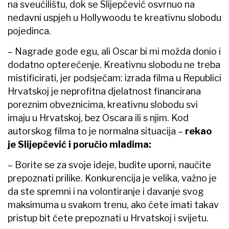
na sveučilištu, dok se Slijepčević osvrnuo na
nedavni uspjeh u Hollywoodu te kreativnu slobodu
pojedinca.
– Nagrade gode egu, ali Oscar bi mi možda donio i
dodatno opterećenje. Kreativnu slobodu ne treba
mistificirati, jer podsjećam: izrada filma u Republici
Hrvatskoj je neprofitna djelatnost financirana
poreznim obveznicima, kreativnu slobodu svi
imaju u Hrvatskoj, bez Oscara ili s njim. Kod
autorskog filma to je normalna situacija –
rekao
je Slijepčević i poručio mladima:
– Borite se za svoje ideje, budite uporni, naučite
prepoznati prilike. Konkurencija je velika, važno je
da ste spremni i na volontiranje i davanje svog
maksimuma u svakom trenu, ako ćete imati takav
pristup bit ćete prepoznati u Hrvatskoj i svijetu.