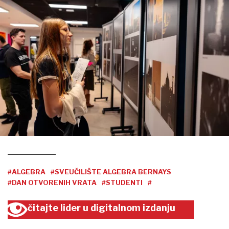
#ALGEBRA
#SVEUČILIŠTE ALGEBRA BERNAYS
#DAN OTVORENIH VRATA
#STUDENTI
#
čitajte lider u digitalnom izdanju