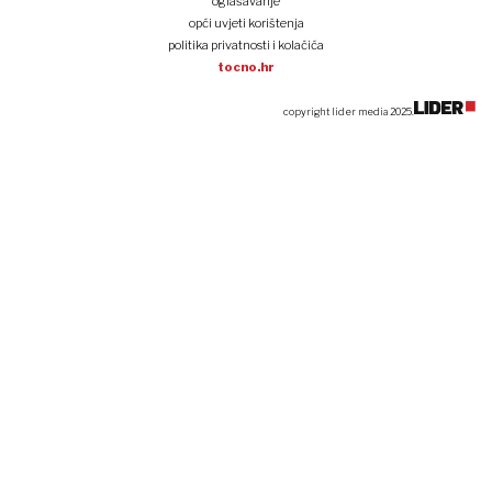
oglašavanje
opći uvjeti korištenja
politika privatnosti i kolačića
tocno.hr
copyright lider media 2025.