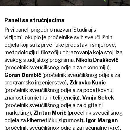
Paneli sa stručnjacima
Prvi panel, prigodno nazvan 'Studiraj s
vizijom', okupio je pročelnike svih sveučilišnih
odjela koji su iz prve ruke predstavili smjerove,
metodologiju i filozofiju obrazovanja koja stoji iza
svakog studijskog programa.
Nikola Drašković
(pročelnik sveučilišnog odjela za ekonomiju),
Goran Đambić
(pročelnik sveučilišnog odjela za
programsko inženjerstvo)
, Zdravko Kunić
(pročelnik sveučilišnog odjela za podatkovnu
znanost i umjetnu inteligenciju)
, Vanja Šebek
(pročelnik sveučilišnog odjela za digitalni
marketing),
Zlatan Morić
(pročelnik sveučilišnog
odjela za kibernetičku sigurnost)
, Igor Margan
(pročelnik sveučilišnog odjela za računalne igre)
,