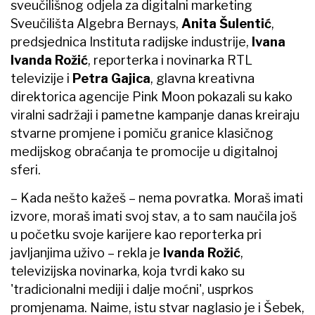
sveučilišnog odjela za digitalni marketing
Sveučilišta Algebra Bernays,
Anita Šulentić
,
predsjednica Instituta radijske industrije,
Ivana
Ivanda Rožić
, reporterka i novinarka RTL
televizije i
Petra Gajica
, glavna kreativna
direktorica agencije Pink Moon
pokazali su kako
viralni sadržaji i pametne kampanje danas kreiraju
stvarne promjene i pomiču granice klasičnog
medijskog obraćanja te promocije u digitalnoj
sferi.
– Kada nešto kažeš – nema povratka. Moraš imati
izvore, moraš imati svoj stav, a to sam naučila još
u početku svoje karijere kao reporterka pri
javljanjima uživo – rekla je
Ivanda Rožić
,
televizijska novinarka, koja tvrdi kako su
'tradicionalni mediji i dalje moćni', usprkos
promjenama. Naime, istu stvar naglasio je i Šebek,