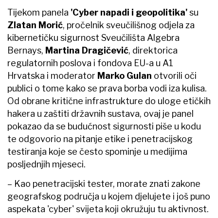
Tijekom panela
'Cyber napadi i geopolitika'
su
Zlatan Morić
, pročelnik sveučilišnog odjela za
kibernetičku sigurnost Sveučilišta Algebra
Bernays,
Martina Dragičević
, direktorica
regulatornih poslova i fondova EU-a u A1
Hrvatska i moderator
Marko Gulan
otvorili oči
publici o tome kako se prava borba vodi iza kulisa.
Od obrane kritične infrastrukture do uloge etičkih
hakera u zaštiti državnih sustava, ovaj je panel
pokazao da se budućnost sigurnosti piše u kodu
te odgovorio na pitanje etike i penetracijskog
testiranja koje se često spominje u medijima
posljednjih mjeseci.
– Kao penetracijski tester, morate znati zakone
geografskog područja u kojem djelujete i još puno
aspekata 'cyber' svijeta koji okružuju tu aktivnost.