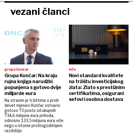
vezani članci
grupa končar
info
Grupa Končar: Na kraju
Novi standard kvalitete
rujna knjiga narudžbi
na tržištu investicijskog
popunjena s gotovo dvije
zlata: Zlato s prestižnim
milijarde eura
certifikatima, osigurani
sefovi i osobna dostava
Na stranim je tržištima u prvih
devet mjeseci Končar ostvario
gotovo 73 posto od ukupnih
734,6 milijuna eura prihoda,
odnosno 133,5 milijuna eura više
nego u istome prošlogodišnjem
razdoblju