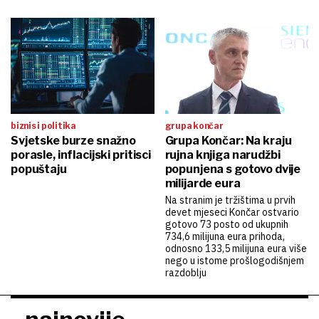
biznis i politika
grupa končar
Svjetske burze snažno
Grupa Končar: Na kraju
porasle, inflacijski pritisci
rujna knjiga narudžbi
popuštaju
popunjena s gotovo dvije
milijarde eura
Na stranim je tržištima u prvih
devet mjeseci Končar ostvario
gotovo 73 posto od ukupnih
734,6 milijuna eura prihoda,
odnosno 133,5 milijuna eura više
nego u istome prošlogodišnjem
razdoblju