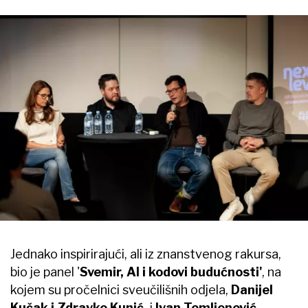
Jednako inspirirajući, ali iz znanstvenog rakursa,
bio je panel '
Svemir, AI i kodovi budućnosti'
, na
kojem su pročelnici sveučilišnih odjela,
Danijel
Kučak i Zdravko Kunić,
i
Ivan Tomljenović
,