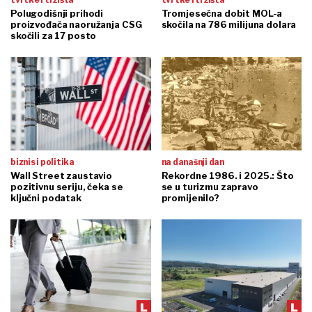
Polugodišnji prihodi
Tromjesečna dobit MOL-a
proizvođača naoružanja CSG
skočila na 786 milijuna dolara
skočili za 17 posto
biznis i politika
na današnji dan
Wall Street zaustavio
Rekordne 1986. i 2025.: Što
pozitivnu seriju, čeka se
se u turizmu zapravo
ključni podatak
promijenilo?