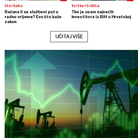
što i kako
tvrtke i tržišta
Računa li se službeni put u
Tko je osam najvećih
radno vrijeme? Evo što kaže
investitora iz BiH u Hrvatskoj
zakon
UČITAJ VIŠE