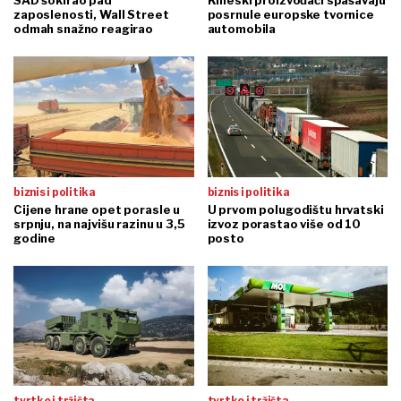
SAD šokirao pad
Kineski proizvođači spašavaju
zaposlenosti, Wall Street
posrnule europske tvornice
odmah snažno reagirao
automobila
biznis i politika
biznis i politika
Cijene hrane opet porasle u
U prvom polugodištu hrvatski
srpnju, na najvišu razinu u 3,5
izvoz porastao više od 10
godine
posto
tvrtke i tržišta
tvrtke i tržišta