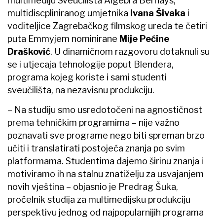
multimediju Sveučilišta Algebra Bernays,
multidiscpliniranog umjetnika
Ivana Šivaka
i
voditeljice Zagrebačkog filmskog ureda te četiri
puta Emmyjem nominirane
Mije Pećine
Drašković
. U dinamičnom razgovoru dotaknuli su
se i utjecaja tehnologije poput Blendera,
programa kojeg koriste i sami studenti
sveučilišta, na nezavisnu produkciju.
– Na studiju smo usredotočeni na agnostičnost
prema tehničkim programima – nije važno
poznavati sve programe nego biti spreman brzo
učiti i translatirati postojeća znanja po svim
platformama. Studentima dajemo širinu znanja i
motiviramo ih na stalnu znatiželju za usvajanjem
novih vještina – objasnio je Predrag Šuka,
pročelnik studija za multimedijsku produkciju
perspektivu jednog od najpopularnijih programa