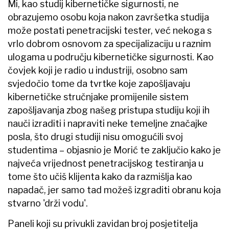
Mi, kao studij kibernetičke sigurnosti, ne
obrazujemo osobu koja nakon završetka studija
može postati penetracijski tester, već nekoga s
vrlo dobrom osnovom za specijalizaciju u raznim
ulogama u području kibernetičke sigurnosti. Kao
čovjek koji je radio u industriji, osobno sam
svjedočio tome da tvrtke koje zapošljavaju
kibernetičke stručnjake promijenile sistem
zapošljavanja zbog našeg pristupa studiju koji ih
nauči izraditi i napraviti neke temeljne značajke
posla, što drugi studiji nisu omogućili svoj
studentima – objasnio je Morić te zaključio kako je
najveća vrijednost penetracijskog testiranja u
tome što učiš klijenta kako da razmišlja kao
napadač, jer samo tad možeš izgraditi obranu koja
stvarno 'drži vodu'.
Paneli koji su privukli zavidan broj posjetitelja