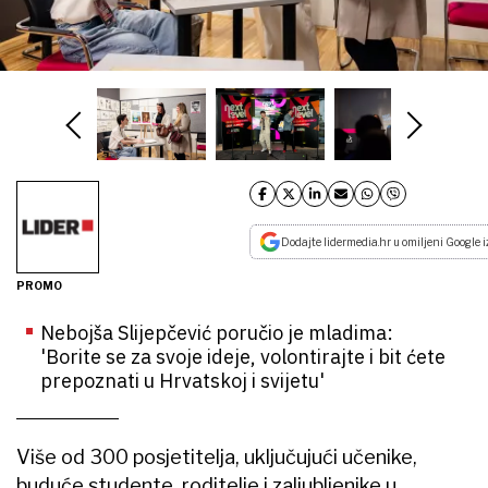
Dodajte lidermedia.hr u omiljeni Google i
PROMO
Nebojša Slijepčević poručio je mladima:
'Borite se za svoje ideje, volontirajte i bit ćete
prepoznati u Hrvatskoj i svijetu'
Više od 300 posjetitelja, uključujući učenike,
buduće studente, roditelje i zaljubljenike u