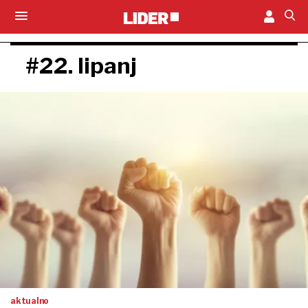
#22. lipanj
aktualno