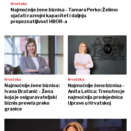
hrvatska
Najmoćnije žene biznisa - Tamara Perko: Želimo
ojačati razvojni kapacitet i daljnju
prepoznatljivost HBOR-a
hrvatska
hrvatska
Najmoćnije žene biznisa:
Najmoćnije žene biznisa -
Ivana Bratanić - Žena
Anita Letica: Trenutno je
koja je osiguravateljski
najmoćnija predsjednica
biznis prevela preko
Uprave u Hrvatskoj
granice