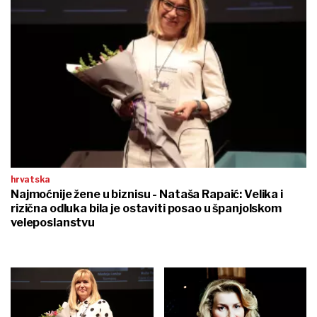
hrvatska
Najmoćnije žene u biznisu - Nataša Rapaić: Velika i
rizična odluka bila je ostaviti posao u španjolskom
veleposlanstvu