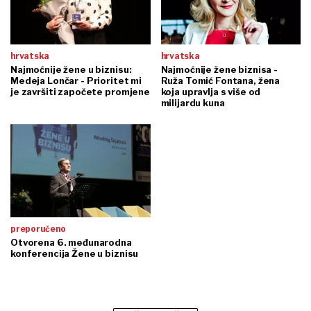
hrvatska
hrvatska
Najmoćnije žene u biznisu:
Najmoćnije žene biznisa -
Medeja Lončar - Prioritet mi
Ruža Tomić Fontana, žena
je završiti započete promjene
koja upravlja s više od
milijardu kuna
preporučeno
Otvorena 6. međunarodna
konferencija Žene u biznisu