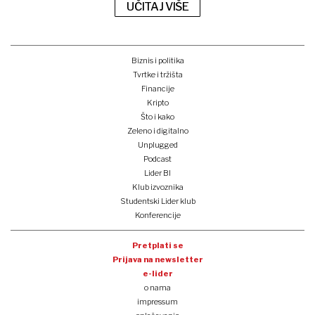
UČITAJ VIŠE
Biznis i politika
Tvrtke i tržišta
Financije
Kripto
Što i kako
Zeleno i digitalno
Unplugged
Podcast
Lider BI
Klub izvoznika
Studentski Lider klub
Konferencije
Pretplati se
Prijava na newsletter
e-lider
o nama
impressum