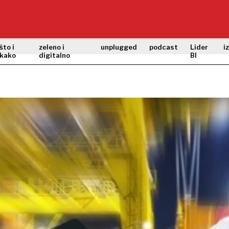
što i
zeleno i
unplugged
podcast
Lider
i
kako
digitalno
BI