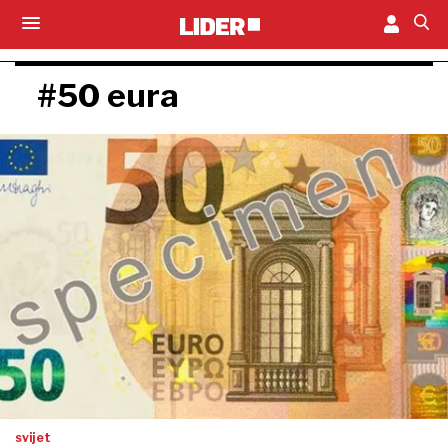
#50 eura
svijet