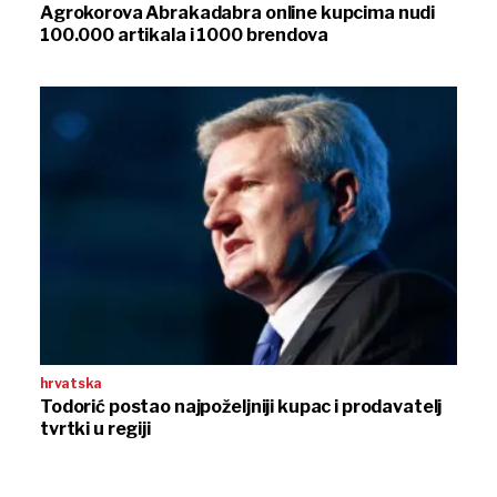
Agrokorova Abrakadabra online kupcima nudi
100.000 artikala i 1000 brendova
hrvatska
Todorić postao najpoželjniji kupac i prodavatelj
tvrtki u regiji