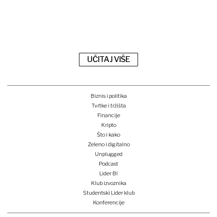
UČITAJ VIŠE
Biznis i politika
Tvrtke i tržišta
Financije
Kripto
Što i kako
Zeleno i digitalno
Unplugged
Podcast
Lider BI
Klub izvoznika
Studentski Lider klub
Konferencije