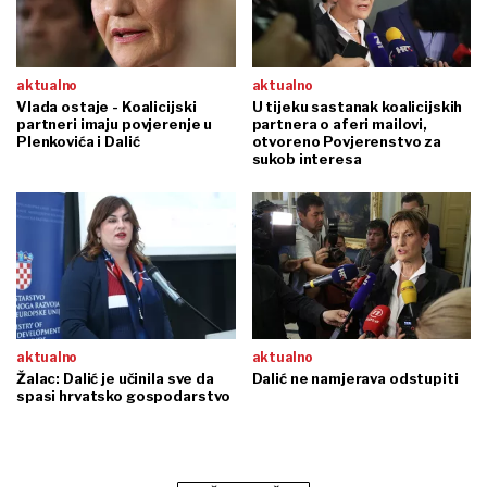
aktualno
aktualno
Vlada ostaje - Koalicijski
U tijeku sastanak koalicijskih
partneri imaju povjerenje u
partnera o aferi mailovi,
Plenkovića i Dalić
otvoreno Povjerenstvo za
sukob interesa
aktualno
aktualno
Žalac: Dalić je učinila sve da
Dalić ne namjerava odstupiti
spasi hrvatsko gospodarstvo