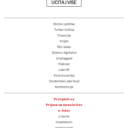
UČITAJ VIŠE
Biznis i politika
Tvrtke i tržišta
Financije
Kripto
Što i kako
Zeleno i digitalno
Unplugged
Podcast
Lider BI
Klub izvoznika
Studentski Lider klub
Konferencije
Pretplati se
Prijava na newsletter
e-lider
o nama
impressum
oglašavanje