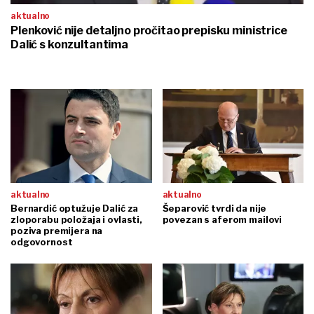
aktualno
Plenković nije detaljno pročitao prepisku ministrice
Dalić s konzultantima
aktualno
aktualno
Bernardić optužuje Dalić za
Šeparović tvrdi da nije
zloporabu položaja i ovlasti,
povezan s aferom mailovi
poziva premijera na
odgovornost