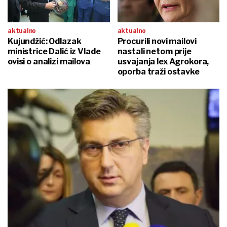
aktualno
aktualno
Kujundžić: Odlazak
Procurili novi mailovi
ministrice Dalić iz Vlade
nastali netom prije
ovisi o analizi mailova
usvajanja lex Agrokora,
oporba traži ostavke