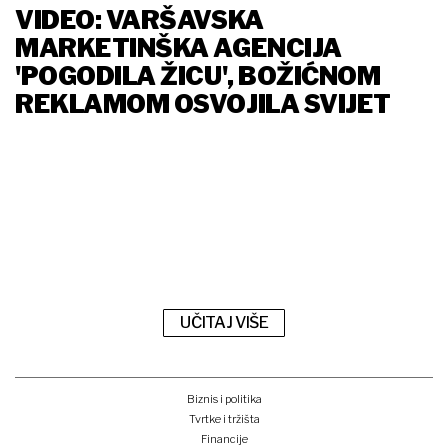
VIDEO: VARŠAVSKA
MARKETINŠKA AGENCIJA
'POGODILA ŽICU', BOŽIĆNOM
REKLAMOM OSVOJILA SVIJET
UČITAJ VIŠE
Biznis i politika
Tvrtke i tržišta
Financije