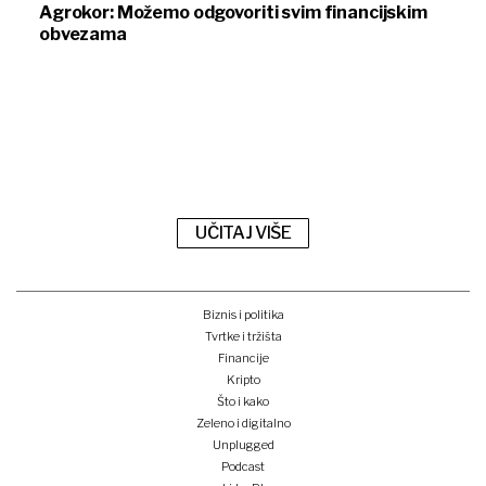
Agrokor: Možemo odgovoriti svim financijskim
obvezama
UČITAJ VIŠE
Biznis i politika
Tvrtke i tržišta
Financije
Kripto
Što i kako
Zeleno i digitalno
Unplugged
Podcast