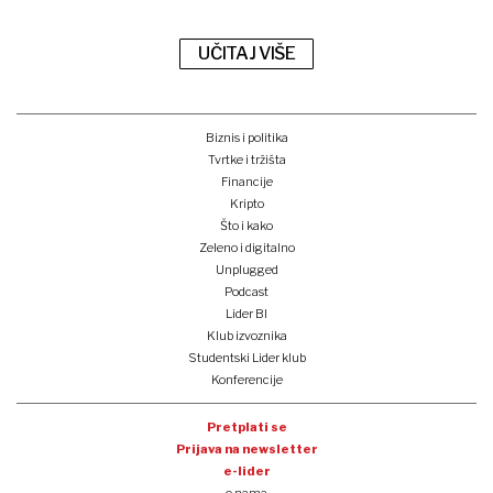
UČITAJ VIŠE
Biznis i politika
Tvrtke i tržišta
Financije
Kripto
Što i kako
Zeleno i digitalno
Unplugged
Podcast
Lider BI
Klub izvoznika
Studentski Lider klub
Konferencije
Pretplati se
Prijava na newsletter
e-lider
o nama