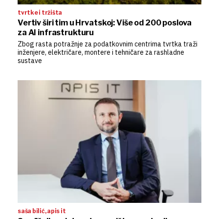
tvrtke i tržišta
Vertiv širi tim u Hrvatskoj: Više od 200 poslova
za AI infrastrukturu
Zbog rasta potražnje za podatkovnim centrima tvrtka traži
inženjere, električare, montere i tehničare za rashladne
sustave
saša bilić, apis it