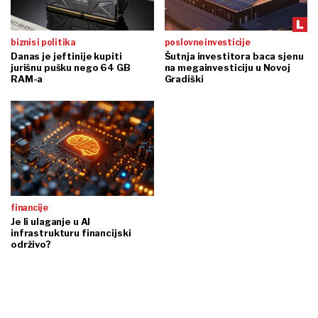
biznis i politika
poslovne investicije
Danas je jeftinije kupiti
Šutnja investitora baca sjenu
jurišnu pušku nego 64 GB
na megainvesticiju u Novoj
RAM-a
Gradiški
financije
Je li ulaganje u AI
infrastrukturu financijski
održivo?