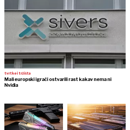
tvrtke i tržišta
Mali europski igrači ostvarili rast kakav nema ni
Nvidia