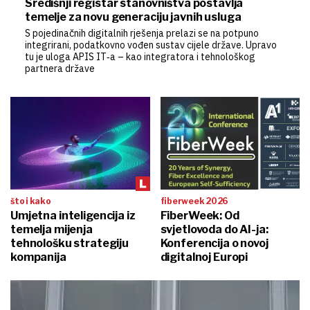
Središnji registar stanovništva postavlja
temelje za novu generaciju javnih usluga
S pojedinačnih digitalnih rješenja prelazi se na potpuno
integrirani, podatkovno vođen sustav cijele države. Upravo
tu je uloga APIS IT‑a – kao integratora i tehnološkog
partnera države
što i kako
fiberweek 2026
Umjetna inteligencija iz
FiberWeek: Od
temelja mijenja
svjetlovoda do AI-ja:
tehnološku strategiju
Konferencija o novoj
kompanija
digitalnoj Europi