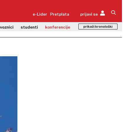
e-Lider
Pretplata
prijavi se
prikaži kronološki
zvoznici
studenti
konferencije