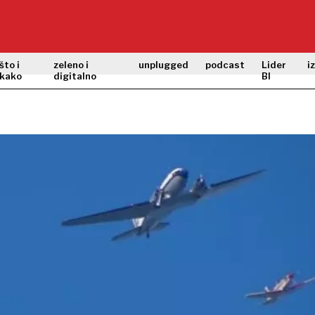
što i
zeleno i
unplugged
podcast
Lider
i
kako
digitalno
BI