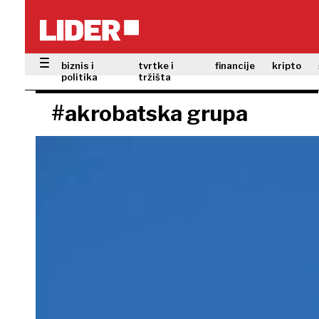
biznis i
tvrtke i
financije
kripto
politika
tržišta
#akrobatska grupa