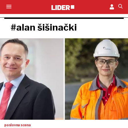
#alan šišinački
poslovna scena