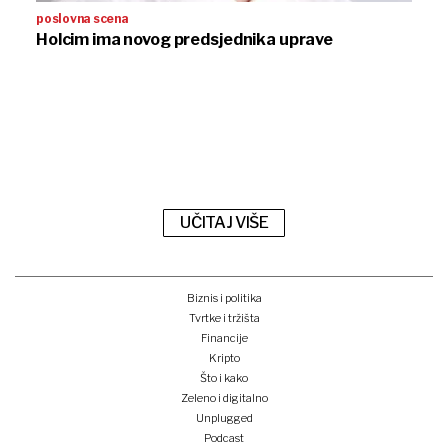
poslovna scena
Holcim ima novog predsjednika uprave
UČITAJ VIŠE
Biznis i politika
Tvrtke i tržišta
Financije
Kripto
Što i kako
Zeleno i digitalno
Unplugged
Podcast