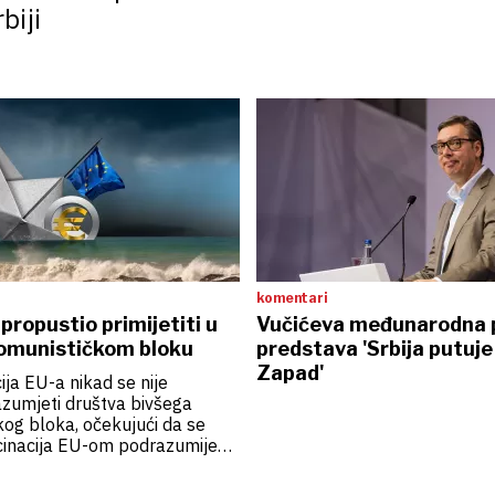
biji
komentari
 propustio primijetiti u
Vučićeva međunarodna p
omunističkom bloku
predstava 'Srbija putuje
Zapad'
ija EU-a nikad se nije
azumjeti društva bivšega
og bloka, očekujući da se
cinacija EU-om podrazumijeva,
po polufeudalnim društvima
jsku čistoću, nadnacionalnu