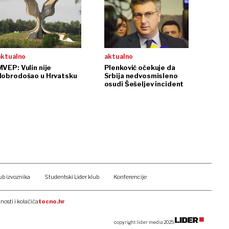
aktualno
aktualno
MVEP: Vulin nije
Plenković očekuje da
dobrodošao u Hrvatsku
Srbija nedvosmisleno
osudi Šešeljev incident
ub izvoznika
Studentski Lider klub
Konferencije
tnosti i kolačića
tocno.hr
copyright lider media 2025.