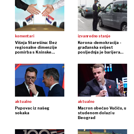
komentari
izvanredno stanje
Višnja Starešina: Bez
Korona-demokracija -
regionalne dimenzije
građanska svijest
pomirba s Kninske
posljednja je barijera
tvrđave bit će tek Pirova
diktaturi
aktualno
aktualno
Pupovac iz našeg
Macron obećao Vučiću, u
sokaka
studenom dolazi u
Beograd