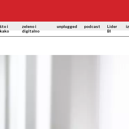
što i
zeleno i
unplugged
podcast
Lider
i
kako
digitalno
BI