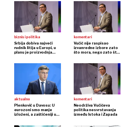
državu i L
biznis i politika
komentari
Srbija dobiva najveći
Vučić nije raspisao
rudnik litija u Europi, u
izvanredne izbore zato
planu je proizvodnja
što mora, nego zato što
baterija za 1,1 milijun
može
električnih vozila
aktualno
komentari
Plenković u Davosu: U
Neodrživa Vučićeva
eurozoni smo manje
politika nesvrstavanja
izloženi, a zaštićeniji u
između Istoka i Zapada
krizama