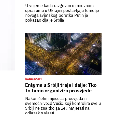
U vrijeme kada razgovori o mirovnom
sprazumu u Ukrajini postavljaju temelje
novoga svjetskog poretka Putin je
pokazao čija je Srbija
komentari
Enigma u Srbiji traje i dalje: Tko
to tamo organizira prosvjede
Nakon četiri mjeseca prosvjeda ni
svemoćni vožd Vučić, koji kontrolira sve u
Srbiji ne zna tko ga želi natjerati na
odlazak s vlasti