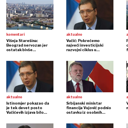
komentari
aktualno
Višnja Starešina:
Vučić: Pokrećemo
Beograd nervozan jer
najveći investicijski
ostatak bivše
razvojni ciklus u
Jugoslavije skreće
povijesti moderne
prema Zapadu
Srbije
S
aktualno
aktualno
Istinomjer pokazao da
Srbijanski ministar
V
je tek devet posto
financija Vujović podnio
Vučićevih izjava bilo
ostavku iz osobnih
istinito
razloga