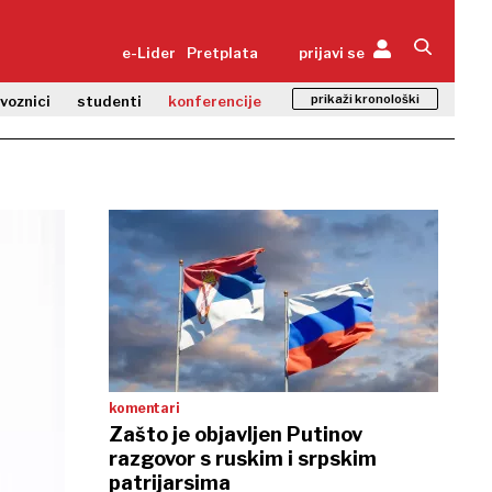
e-Lider
Pretplata
prijavi se
prikaži kronološki
zvoznici
studenti
konferencije
komentari
Zašto je objavljen Putinov
razgovor s ruskim i srpskim
patrijarsima