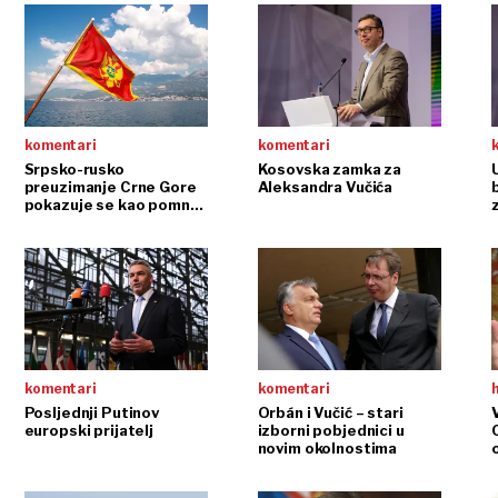
GBTQ prava
komentari
komentari
Srpsko-rusko
Kosovska zamka za
preuzimanje Crne Gore
Aleksandra Vučića
pokazuje se kao pomno
planirana operacija
komentari
komentari
Posljednji Putinov
Orbán i Vučić – stari
europski prijatelj
izborni pobjednici u
novim okolnostima