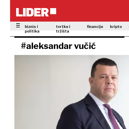
biznis i
tvrtke i
financije
kripto
politika
tržišta
#aleksandar vučić