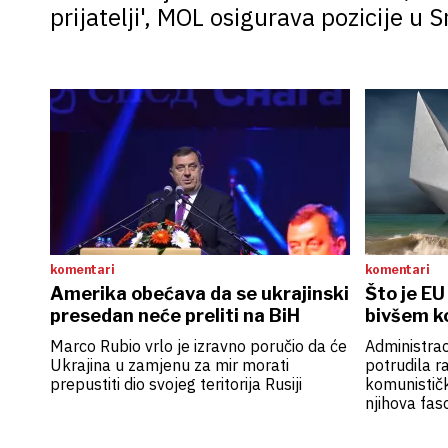
prijatelji', MOL osigurava pozicije u Sr
komentari
komentari
Amerika obećava da se ukrajinski
Što je EU
presedan neće preliti na BiH
bivšem k
Marco Rubio vrlo je izravno poručio da će
Administrac
Ukrajina u zamjenu za mir morati
potrudila r
prepustiti dio svojeg teritorija Rusiji
komunističk
njihova fas
promičući 
antikorupci