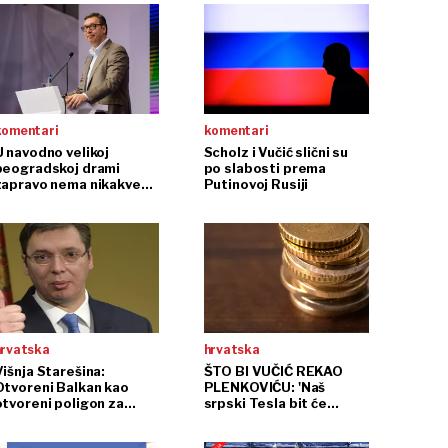
komentari
komentari
U navodno velikoj
Scholz i Vučić slični su
beogradskoj drami
po slabosti prema
zapravo nema nikakve
Putinovoj Rusiji
drame
hrvatska
hrvatska
Višnja Starešina:
ŠTO BI VUČIĆ REKAO
Otvoreni Balkan kao
PLENKOVIĆU: 'Naš
otvoreni poligon za
srpski Tesla bit će
preslagivanje svjetskog
dvadeset puta jači od
poretka
vašega hrvatskog Tesle'