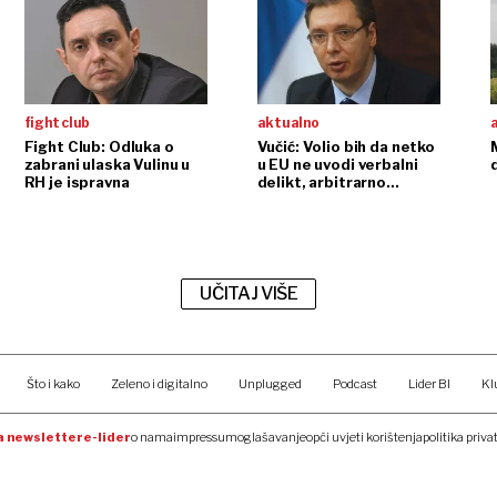
fight club
aktualno
Fight Club: Odluka o
Vučić: Volio bih da netko
zabrani ulaska Vulinu u
u EU ne uvodi verbalni
RH je ispravna
delikt, arbitrarno
osuđuje nečije mišljenje
UČITAJ VIŠE
Što i kako
Zeleno i digitalno
Unplugged
Podcast
Lider BI
Kl
na newsletter
e-lider
o nama
impressum
oglašavanje
opći uvjeti korištenja
politika priva