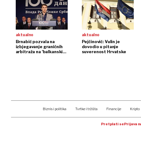
aktualno
aktualno
Brnabić pozvala na
Pejčinović: Vulin je
izbjegavanje graničnih
dovodio u pitanje
arbitraža na 'balkanski
suverenost Hrvatske
način'
Biznis i politika
Tvrtke i tržišta
Financije
Kripto
Pretplati se
Prijava 