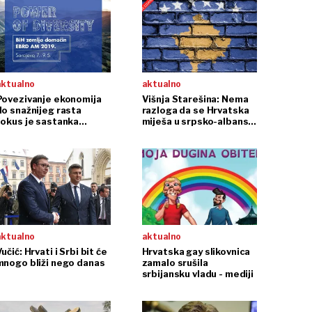
aktualno
aktualno
Povezivanje ekonomija
Višnja Starešina: Nema
do snažnijeg rasta
razloga da se Hrvatska
fokus je sastanka
miješa u srpsko-albanski
guvernera EBRD-a u
dogovor na Kosovu
arajevu 8. i 9. svibnja
aktualno
aktualno
učić: Hrvati i Srbi bit će
Hrvatska gay slikovnica
mnogo bliži nego danas
zamalo srušila
srbijansku vladu - mediji