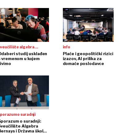
veučilište algebra
info
bernays
Odaberi studij usklađen
Plaće i geopolitički rizici
s vremenom u kojem
izazov, AI prilika za
živimo
domaće poslodavce
porazum o suradnji
Sporazum o suradnji:
Sveučilište Algebra
Bernays i Državna škola
za javnu upravu zajedno