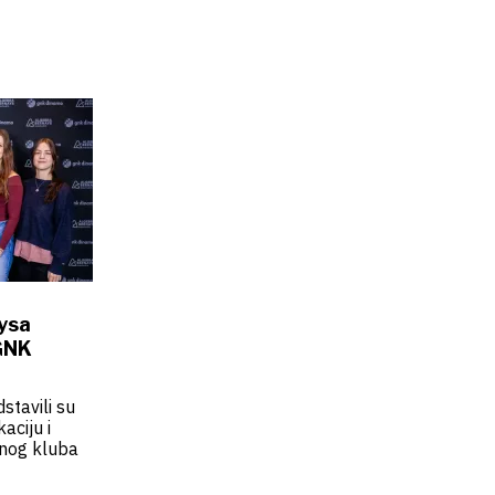
ysa
 GNK
stavili su
aciju i
nog kluba