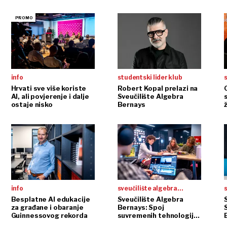
info
studentski lider klub
s
Hrvati sve više koriste
Robert Kopal prelazi na
AI, ali povjerenje i dalje
Sveučilište Algebra
ostaje nisko
Bernays
info
sveučilište algebra
s
bernays
Besplatne AI edukacije
Sveučilište Algebra
za građane i obaranje
Bernays: Spoj
Guinnessovog rekorda
suvremenih tehnologija i
društvenih znanosti koji