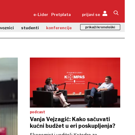
e-Lider
Pretplata
prijavi se
prikaži kronološki
zvoznici
studenti
konferencije
podcast
Vanja Vejzagić: Kako sačuvati
kućni budžet u eri poskupljenja?