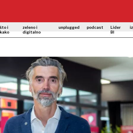
što i
zeleno i
unplugged
podcast
Lider
i
kako
digitalno
BI