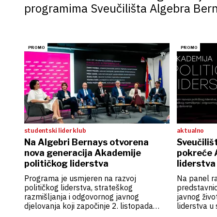
programima Sveučilišta Algebra Ber
studentski lider klub
aktualno
Na Algebri Bernays otvorena
Sveučili
nova generacija Akademije
pokreće 
političkog liderstva
liderstva
Programa je usmjeren na razvoj
Na panel ra
političkog liderstva, strateškog
predstavnic
razmišljanja i odgovornog javnog
javnog živo
djelovanja koji započinje 2. listopada
liderstva 
2026.