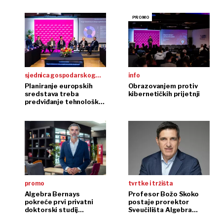
sjednica gospodarskog
info
savjeta sveučilišta
Planiranje europskih
Obrazovanjem protiv
sredstava treba
kibernetičkih prijetnji
algebra bernays
predviđanje tehnoloških
trendova
promo
tvrtke i tržišta
Algebra Bernays
Profesor Božo Skoko
pokreće prvi privatni
postaje prorektor
doktorski studij
Sveučilišta Algebra
računarstva
Bernays