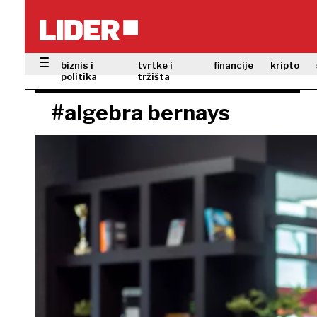
biznis i
tvrtke i
financije
kripto
politika
tržišta
#algebra bernays