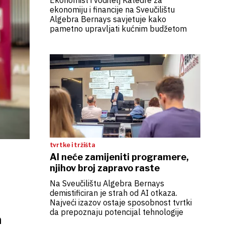
Ekonomist i voditelj Katedre za
ekonomiju i financije na Sveučilištu
Algebra Bernays savjetuje kako
pametno upravljati kućnim budžetom
tvrtke i tržišta
AI neće zamijeniti programere,
njihov broj zapravo raste
Na Sveučilištu Algebra Bernays
demistificiran je strah od AI otkaza.
Najveći izazov ostaje sposobnost tvrtki
da prepoznaju potencijal tehnologije
m