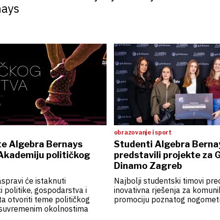
nays
obrazovanje i sport
šte Algebra Bernays
Studenti Algebra Berna
Akademiju političkog
predstavili projekte za
Dinamo Zagreb
spravi će istaknuti
Najbolji studentski timovi pred
i politike, gospodarstva i
inovativna rješenja za komunik
ta otvoriti teme političkog
promociju poznatog nogomet
u suvremenim okolnostima