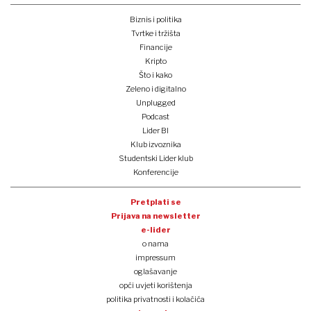
Biznis i politika
Tvrtke i tržišta
Financije
Kripto
Što i kako
Zeleno i digitalno
Unplugged
Podcast
Lider BI
Klub izvoznika
Studentski Lider klub
Konferencije
Pretplati se
Prijava na newsletter
e-lider
o nama
impressum
oglašavanje
opći uvjeti korištenja
politika privatnosti i kolačića