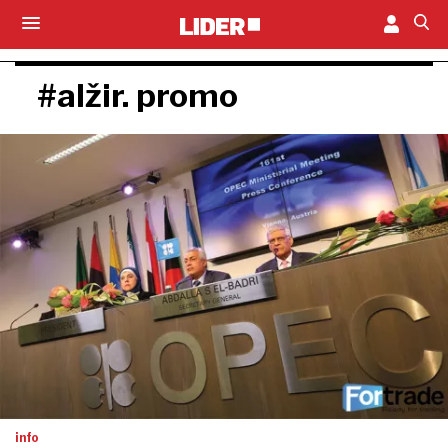
#alžir. promo
info