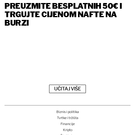
PREUZMITE BESPLATNIH 50€ I
TRGUJTE CIJENOM NAFTE NA
BURZI
UČITAJ VIŠE
Biznis i politika
Tvrtke i tržišta
Financije
Kripto