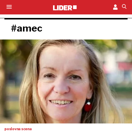
#amec
poslovna scena