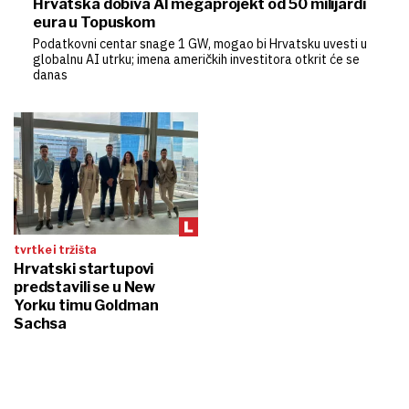
Hrvatska dobiva AI megaprojekt od 50 milijardi
eura u Topuskom
Podatkovni centar snage 1 GW, mogao bi Hrvatsku uvesti u
globalnu AI utrku; imena američkih investitora otkrit će se
danas
tvrtke i tržišta
Hrvatski startupovi
predstavili se u New
Yorku timu Goldman
Sachsa