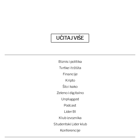
UČITAJ VIŠE
Biznis i politika
Tvrtke i tržišta
Financije
Kripto
Što i kako
Zeleno i digitalno
Unplugged
Podcast
Lider BI
Klub izvoznika
Studentski Lider klub
Konferencije