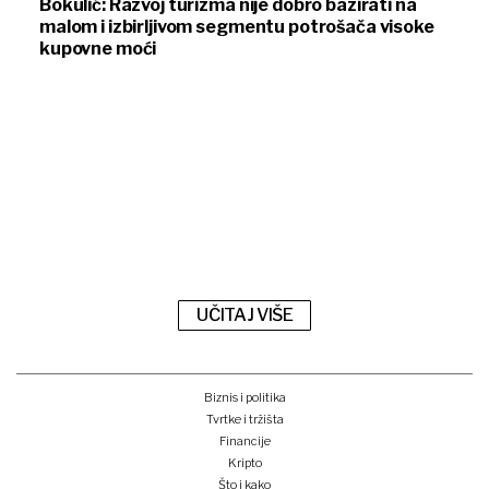
Bokulić: Razvoj turizma nije dobro bazirati na
malom i izbirljivom segmentu potrošača visoke
kupovne moći
UČITAJ VIŠE
Biznis i politika
Tvrtke i tržišta
Financije
Kripto
Što i kako