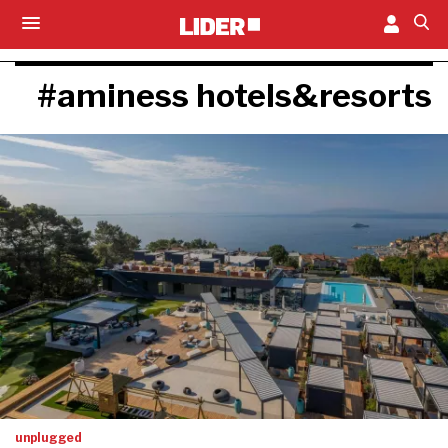
#aminess hotels&resorts
unplugged