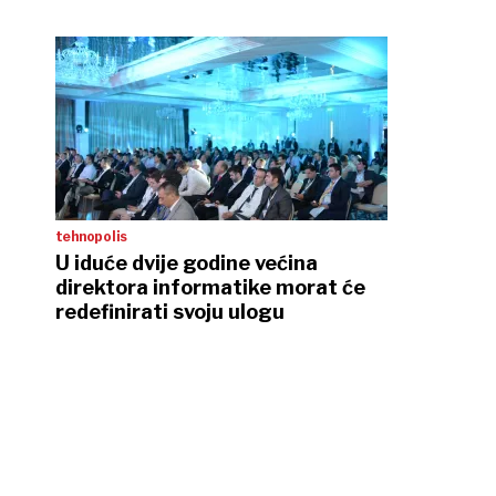
tehnopolis
U iduće dvije godine većina
direktora informatike morat će
redefinirati svoju ulogu