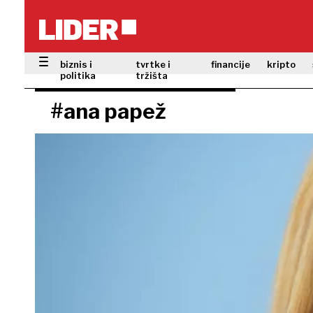
biznis i
tvrtke i
financije
kripto
politika
tržišta
#ana papež