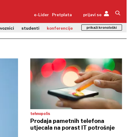
e-Lider
Pretplata
prijavi se
prikaži kronološki
zvoznici
studenti
konferencije
tehnopolis
Prodaja pametnih telefona
utjecala na porast IT potrošnje