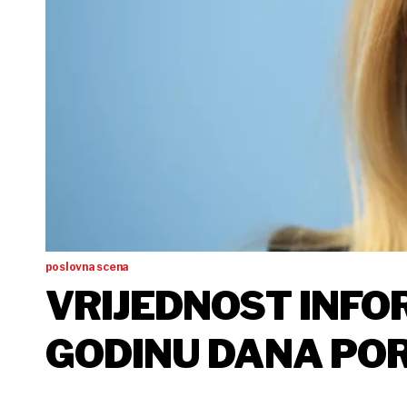
poslovna scena
VRIJEDNOST INFO
GODINU DANA POR
7,13 MILIJARDI K