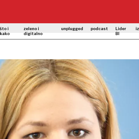
što i
zeleno i
unplugged
podcast
Lider
i
kako
digitalno
BI