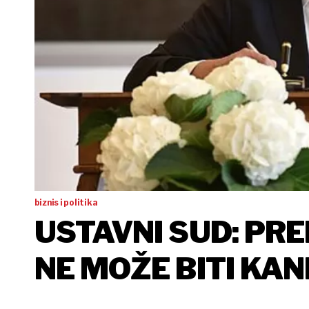
biznis i politika
USTAVNI SUD: PR
NE MOŽE BITI KAN
ALI MOŽE BITI PR