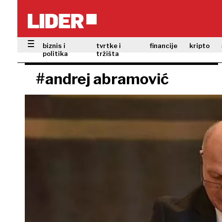
biznis i
tvrtke i
financije
kripto
politika
tržišta
#andrej abramović