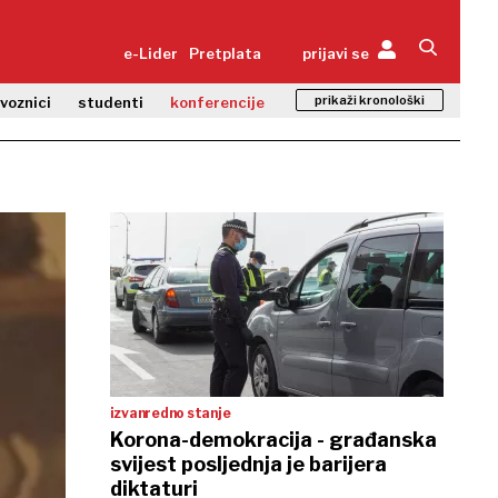
e-Lider
Pretplata
prijavi se
prikaži kronološki
zvoznici
studenti
konferencije
izvanredno stanje
Korona-demokracija - građanska
svijest posljednja je barijera
diktaturi