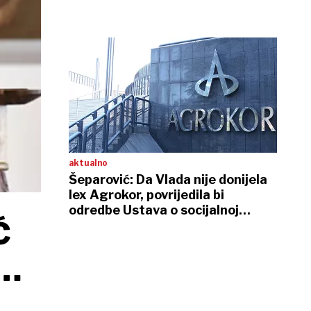
aktualno
Šeparović: Da Vlada nije donijela
lex Agrokor, povrijedila bi
odredbe Ustava o socijalnoj
Ć
državi
A