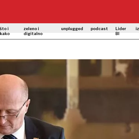
što i
zeleno i
unplugged
podcast
Lider
i
kako
digitalno
BI