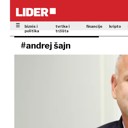
biznis i
tvrtke i
financije
kripto
politika
tržišta
#andrej šajn