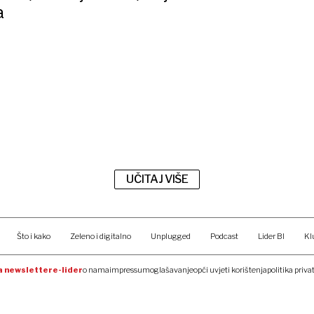
a
UČITAJ VIŠE
Što i kako
Zeleno i digitalno
Unplugged
Podcast
Lider BI
Kl
na newsletter
e-lider
o nama
impressum
oglašavanje
opći uvjeti korištenja
politika priva