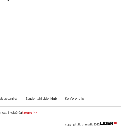
ub izvoznika
Studentski Lider klub
Konferencije
tnosti i kolačića
tocno.hr
copyright lider media 2025.