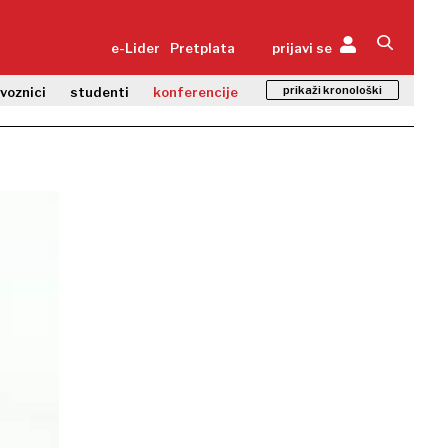
e-Lider
Pretplata
prijavi se
prikaži kronološki
zvoznici
studenti
konferencije