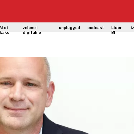
što i
zeleno i
unplugged
podcast
Lider
i
kako
digitalno
BI