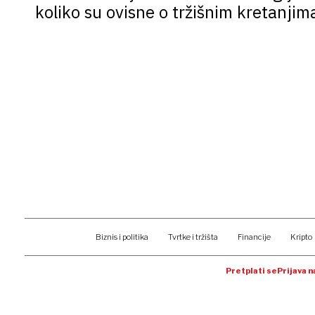
koliko su ovisne o tržišnim kretanjim
Biznis i politika
Tvrtke i tržišta
Financije
Kripto
Pretplati se
Prijava 