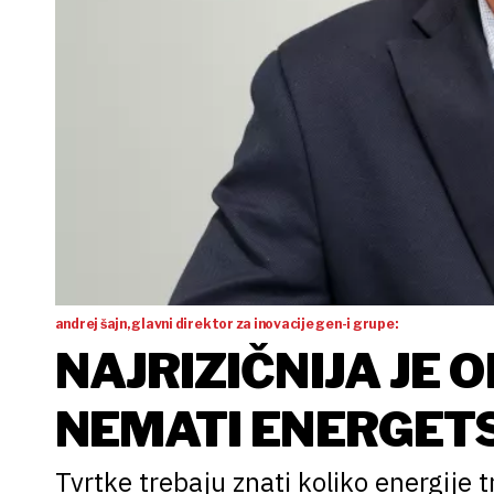
andrej šajn, glavni direktor za inovacije gen-i grupe:
NAJRIZIČNIJA JE 
NEMATI ENERGET
Tvrtke trebaju znati koliko energije tr