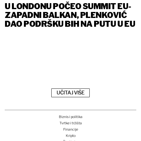
U LONDONU POČEO SUMMIT EU-
ZAPADNI BALKAN, PLENKOVIĆ
DAO PODRŠKU BIH NA PUTU U EU
UČITAJ VIŠE
Biznis i politika
Tvrtke i tržišta
Financije
Kripto