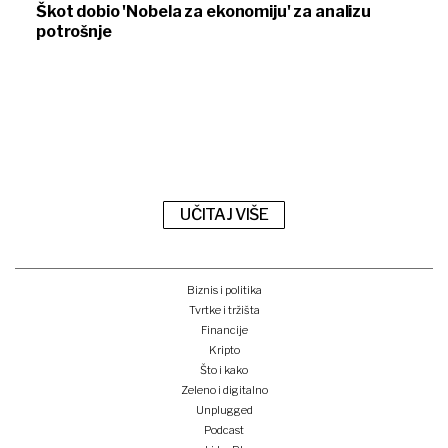
Škot dobio 'Nobela za ekonomiju' za analizu
potrošnje
UČITAJ VIŠE
Biznis i politika
Tvrtke i tržišta
Financije
Kripto
Što i kako
Zeleno i digitalno
Unplugged
Podcast