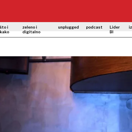
što i
zeleno i
unplugged
podcast
Lider
i
kako
digitalno
BI