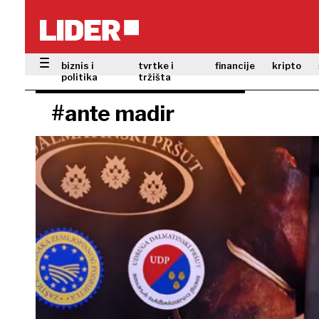
biznis i
tvrtke i
financije
kripto
politika
tržišta
#ante madir