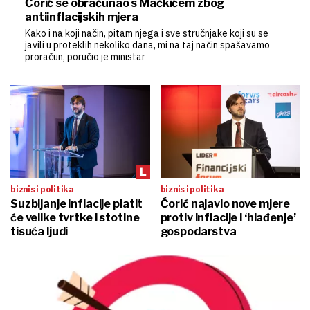
Ćorić se obračunao s Mačkićem zbog
antiinflacijskih mjera
Kako i na koji način, pitam njega i sve stručnjake koji su se
javili u proteklih nekoliko dana, mi na taj način spašavamo
proračun, poručio je ministar
biznis i politika
biznis i politika
Suzbijanje inflacije platit
Ćorić najavio nove mjere
će velike tvrtke i stotine
protiv inflacije i ‘hlađenje’
tisuća ljudi
gospodarstva