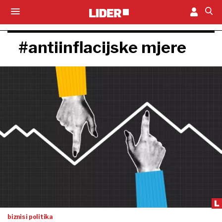
#antiinflacijske mjere
biznis i politika