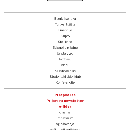
Biznis i politika
Tvrtke i tržišta
Financije
Kripto
Što i kako
Zeleno i digitalno
Unplugged
Podcast
Lider BI
Klub izvoznika
Studentski Lider klub
Konferencije
Pretplati se
Prijava na newsletter
e-lider
o nama
impressum
oglašavanje
opći uvjeti korištenja