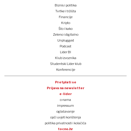
Biznis i politika
Tvrtke i tržišta
Financije
Kripto
Što i kako
Zeleno i digitalno
Unplugged
Podcast
Lider BI
Klub izvoznika
Studentski Lider klub
Konferencije
Pretplati se
Prijava na newsletter
e-lider
o nama
impressum
oglašavanje
opći uvjeti korištenja
politika privatnosti i kolačića
tocno.hr