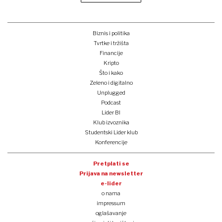
Biznis i politika
Tvrtke i tržišta
Financije
Kripto
Što i kako
Zeleno i digitalno
Unplugged
Podcast
Lider BI
Klub izvoznika
Studentski Lider klub
Konferencije
Pretplati se
Prijava na newsletter
e-lider
o nama
impressum
oglašavanje