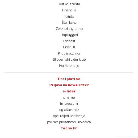
Tvrtke i tržišta
Financije
Kripto
Što i kako
Zeleno i digitalno
Unplugged
Podcast
Lider BI
Klub izvoznika
Studentski Lider klub
Konferencije
Pretplati se
Prijava na newsletter
e-lider
o nama
impressum
oglašavanje
opći uvjeti korištenja
politika privatnosti i kolačića
tocno.hr