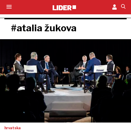
#atalia žukova
hrvatska