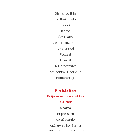
Biznis i politika
Tvrtke i tržišta
Financije
Kripto
Što i kako
Zeleno i digitalno
Unplugged
Podcast
Lider BI
Klub izvoznika
Studentski Lider klub
Konferencije
Pretplati se
Prijava na newsletter
e-lider
o nama
impressum
oglašavanje
opći uvjeti korištenja