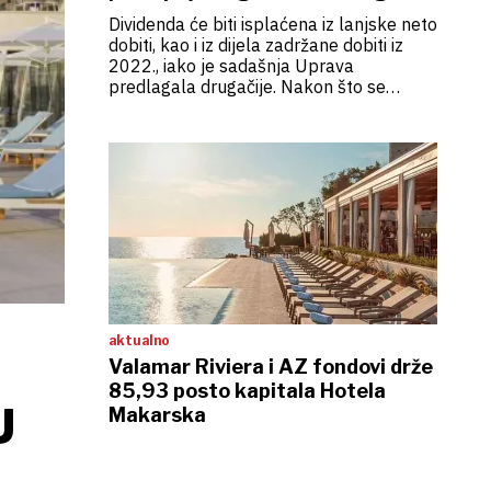
fonda, objavljena ponuda za
Dividenda će biti isplaćena iz lanjske neto
preuzimanje
dobiti, kao i iz dijela zadržane dobiti iz
2022., iako je sadašnja Uprava
predlagala drugačije. Nakon što se
završe sve procedure, doći će do
promjena u Upravi, kako piše u ponudi za
preuzimanje vodećih dioničara
aktualno
Valamar Riviera i AZ fondovi drže
85,93 posto kapitala Hotela
U
Makarska