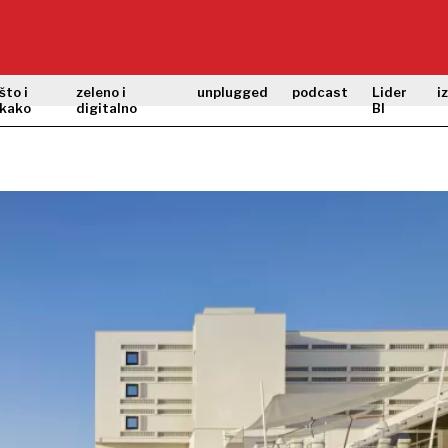
što i
zeleno i
unplugged
podcast
Lider
i
kako
digitalno
BI