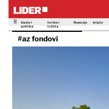
biznis i
tvrtke i
financije
kripto
politika
tržišta
#az fondovi