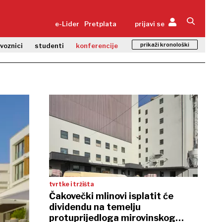
e-Lider
Pretplata
prijavi se
prikaži kronološki
zvoznici
studenti
konferencije
tvrtke i tržišta
Čakovečki mlinovi isplatit će
dividendu na temelju
protuprijedloga mirovinskog