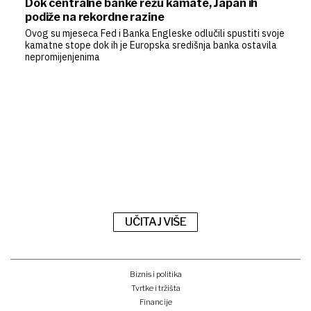
Dok centralne banke režu kamate, Japan ih
podiže na rekordne razine
Ovog su mjeseca Fed i Banka Engleske odlučili spustiti svoje
kamatne stope dok ih je Europska središnja banka ostavila
nepromijenjenima
UČITAJ VIŠE
Biznis i politika
Tvrtke i tržišta
Financije