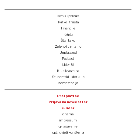
Biznis i politika
Tvrtke i tržišta
Financije
Kripto
Što i kako
Zeleno i digitalno
Unplugged
Podcast
Lider BI
Klub izvoznika
Studentski Lider klub
Konferencije
Pretplati se
Prijava na newsletter
e-lider
o nama
impressum
oglašavanje
opći uvjeti korištenja