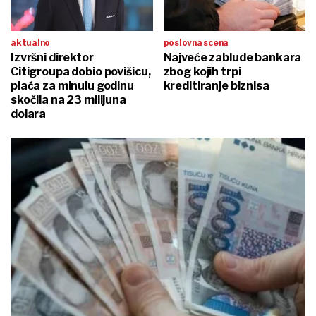
aktualno
poslovna scena
Izvršni direktor
Najveće zablude bankara
Citigroupa dobio povišicu,
zbog kojih trpi
plaća za minulu godinu
kreditiranje biznisa
skočila na 23 milijuna
dolara