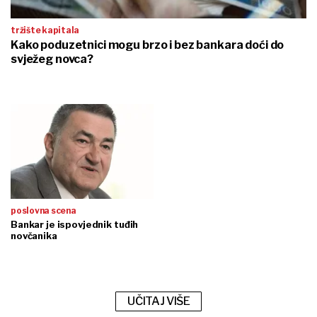
tržište kapitala
Kako poduzetnici mogu brzo i bez bankara doći do
svježeg novca?
poslovna scena
Bankar je ispovjednik tuđih
novčanika
UČITAJ VIŠE