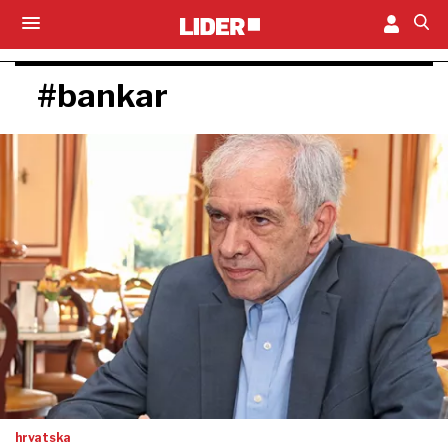
#bankar
hrvatska